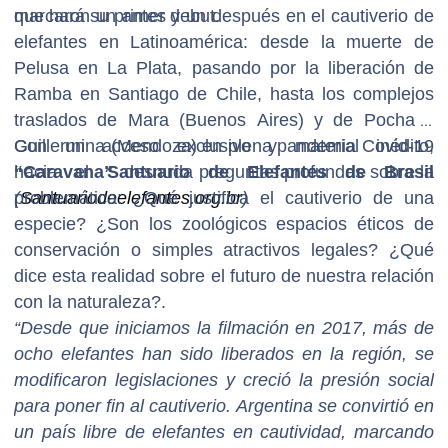
que hará su primer debut.
marcaron un antes y un después en el cautiverio de
elefantes en Latinoamérica: desde la muerte de
Pelusa en La Plata, pasando por la liberación de
Ramba en Santiago de Chile, hasta los complejos
traslados de Mara (Buenos Aires) y de Pocha y
Guillermina (Mendoza) en plena pandemia Covid-19
Con un acceso exclusivo y material inédito,
hacia el
“Caravana”
Santuario de Elefantes de Brasil
desnuda preguntas profundas sobre la
(
problemática: ¿Qué justifica el cautiverio de una
Santuariodeelefantes.org.br
)
especie? ¿Son los zoológicos espacios éticos de
conservación o simples atractivos legales? ¿Qué
dice esta realidad sobre el futuro de nuestra relación
con la naturaleza?.
“Desde que iniciamos la filmación en 2017, más de
ocho elefantes han sido liberados en la región, se
modificaron legislaciones y creció la presión social
para poner fin al cautiverio. Argentina se convirtió en
un país libre de elefantes en cautividad, marcando