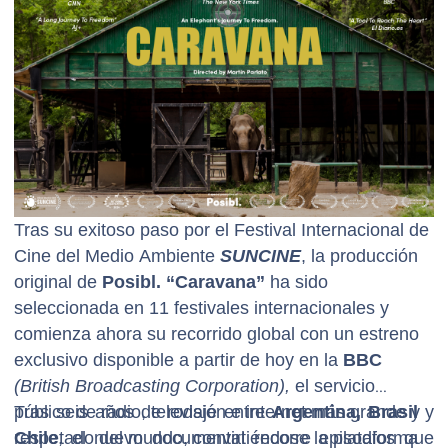
Tras su exitoso paso por el Festival Internacional de
Cine del Medio Ambiente
SUNCINE
, la producción
original de
Posibl.
“Caravana”
ha sido
seleccionada en 11 festivales internacionales y
comienza ahora su recorrido global con un estreno
exclusivo disponible a partir de hoy en la
BBC
(British Broadcasting Corporation),
el servicio
público de radio, televisión e internet más grande y
Tras seis años de rodaje entre
Argentina, Brasil
y
respetado del mundo, convirtiéndose la plataforma
Chile
, el nuevo documental recorre episodios que