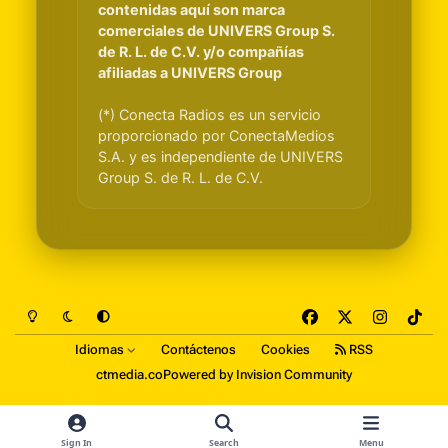
contenidas aquí son marca
comerciales de UNIVERS Group S.
de R. L. de C.V. y/o compañías
afiliadas a UNIVERS Group
(*) Conecta Radios es un servicio
proporcionado por ConectaMedios
S.A. y es independiente de UNIVERS
Group S. de R. L. de C.V.
Light Mode
Dark Mode
System Preference
f
x
i
t
a
n
i
Idiomas
Contáctenos
Cookies
RSS
c
s
k
ctmedia.co
Powered by
Invision Community
e
t
t
b
a
o
o
g
k
Sign In
Search
Menu