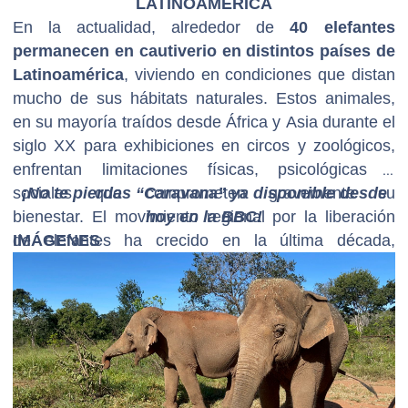
LATINOAMÉRICA
En la actualidad, alrededor de
40 elefantes
permanecen en cautiverio en distintos países de
Latinoamérica
, viviendo en condiciones que distan
mucho de sus hábitats naturales. Estos animales,
en su mayoría traídos desde África y Asia durante el
siglo XX para exhibiciones en circos y zoológicos,
enfrentan limitaciones físicas, psicológicas y
sociales que comprometen gravemente su
¡No te pierdas “Caravana” ya disponible desde
bienestar. El movimiento regional por la liberación
hoy en la BBC!
de elefantes ha crecido en la última década,
IMÁGENES
impulsado por organizaciones civiles, activistas y la
presión de la opinión pública. Casos emblemáticos
como el de Pelusa, Mara, Ramba, Pocha y
Guillermina han visibilizado la urgencia de terminar
con esta práctica. La proyección a futuro que busca
“Caravana”
: acelerar los traslados hacia santuarios
especializados, fortalecer las legislaciones que