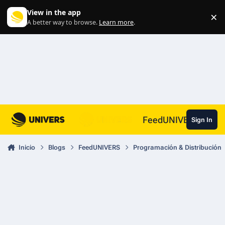
Skip to content
View in the app
×
Di
A better way to browse.
Learn more
.
FeedUNIVERS
Sign In
Inicio
Blogs
FeedUNIVERS
Programación & Distribución