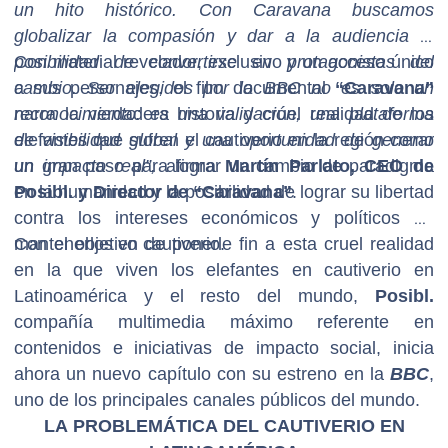
un hito histórico. Con Caravana buscamos
globalizar la compasión y dar a la audiencia la
posibilidad de convertirse en protagonistas del
Con material revelador, exclusivo y un acceso único
cambio. Ser elegidos por la BBC no es solo un
a sus personajes, el film documental
“Caravana”
reconocimiento: es una validación, una plataforma
narra la verdadera historia y cruel realidad de los
de visibilidad global y una oportunidad de generar
elefantes que sufren el cautiverio en la región como
un impacto real”,
un gran paso para lograr un cambio de paradigma
afirma
Martín Parlato, CEO de
Posibl. y Director de “Caravana”
en la humanidad y la posibilidad de lograr su libertad
.
contra los intereses económicos y políticos de
mantenerlos en cautiverio.
Con el objetivo de ponerle fin a esta cruel realidad
en la que viven los elefantes en cautiverio en
Latinoamérica y el resto del mundo,
Posibl.
compañía multimedia máximo referente en
contenidos e iniciativas de impacto social, inicia
ahora un nuevo capítulo con su estreno en la
BBC
,
uno de los principales canales públicos del mundo.
LA PROBLEMÁTICA DEL CAUTIVERIO EN