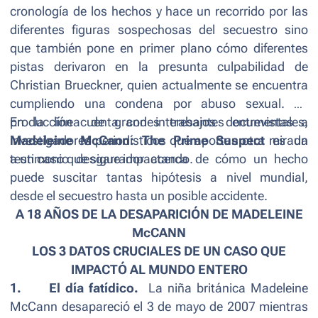
cronología de los hechos y hace un recorrido por las
diferentes figuras sospechosas del secuestro sino
que también pone en primer plano cómo diferentes
pistas derivaron en la presunta culpabilidad de
Christian Brueckner, quien actualmente se encuentra
cumpliendo una condena por abuso sexual. La
producción cuenta con interesantes entrevistas a
En la línea de grandes trabajos documentales,
investigadores periodísticos que aportan otra mirada
Madeleine McCann: The Prime Suspect
es un
a un caso que sigue impactando.
testimonio desgarrador acerca de cómo un hecho
puede suscitar tantas hipótesis a nivel mundial,
desde el secuestro hasta un posible accidente.
A 18 AÑOS DE LA DESAPARICIÓN DE MADELEINE
McCANN
LOS 3 DATOS CRUCIALES DE UN CASO QUE
IMPACTÓ AL MUNDO ENTERO
1.
El día fatídico.
La niña británica
Madeleine
McCann desapareció el 3 de mayo de 2007 mientras