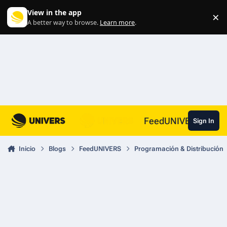
Skip to content
View in the app
×
Di
A better way to browse.
Learn more
.
FeedUNIVERS
Sign In
Inicio
Blogs
FeedUNIVERS
Programación & Distribución