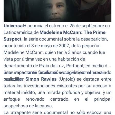
Universal+
anuncia el estreno el 25 de septiembre en
Latinoamérica de
Madeleine McCann: The Prime
Suspect,
la serie documental sobre la desaparición,
acontecida el 3 de mayo de 2007, de la pequeña
Madeleine McCann, quien tenía 3 años cuando fue
vista por última vez en una habitación de
departamento de Praia da Luz, Portugal, en medio de
unas vacaciones familiares se convirtieron en una
Esta impactante producción dirigida por el premiado
pesadilla.
realizador
Simon Rawles
(
Untold
) se destaca entre
todas las investigaciones existentes por su acceso a
material inédito, una mirada profunda y objetiva, y un
enfoque renovado centrado en el principal
sospechoso de la causa.
La atrapante serie documental no sólo esboza una