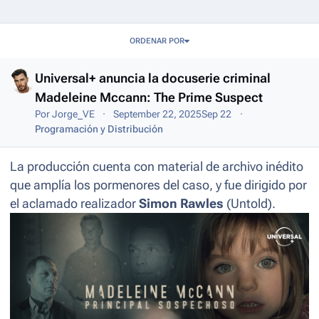
Entries in this blog
ORDENAR POR
Universal+ anuncia la docuserie criminal
Madeleine Mccann: The Prime Suspect
Por
Jorge_VE
September 22, 2025
Sep 22
Programación y Distribución
La producción cuenta con material de archivo inédito
que amplía los pormenores del caso, y fue dirigido por
el aclamado realizador
Simon Rawles
(
Untold
).