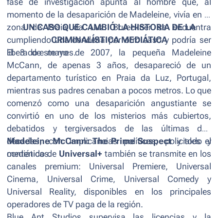
fase de investigación apunta al hombre que, al
momento de la desaparición de Madeleine, vivía en la
zona de Praia da Luz. Brueckner se encuentra
UN CASO QUE CAMBIÓ LA HISTORIA DE LA
cumpliendo una condena por otro caso y podría ser
CRIMINALÍSTICA MEDIÁTICA
liberado este mes.
El 3 de mayo de 2007, la pequeña Madeleine
McCann, de apenas 3 años, desapareció de un
departamento turístico en Praia da Luz, Portugal,
mientras sus padres cenaban a pocos metros. Lo que
comenzó como una desaparición angustiante se
convirtió en uno de los misterios más cubiertos,
debatidos y tergiversados de las últimas dos
décadas, con implicancias políticas, policiales y
Madeleine McCann: The Prime Suspect
y todo el
mediáticas.
contenido de
Universal+
también se transmite en los
canales premium: Universal Premiere, Universal
Cinema, Universal Crime, Universal Comedy y
Universal Reality, disponibles en los principales
operadores de TV paga de la región.
Blue Ant Studios supervisa las licencias y la