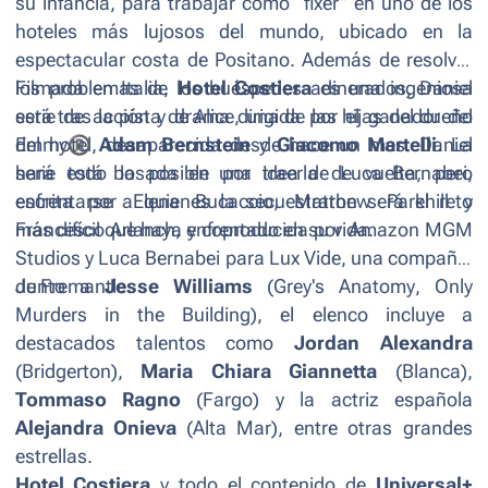
su infancia, para trabajar como
“fixer”
en uno de los
hoteles más lujosos del mundo, ubicado en la
espectacular costa de Positano. Además de resolver
los problemas de los huéspedes adinerados, Daniel
Filmada en Italia,
Hotel Costiera
es una ingeniosa
está tras la pista de Alice, una de las hijas del dueño
serie de acción y drama dirigida por el ganador del
del hotel, desaparecida desde hace un mes. Daniel
Emmy
®
Adam Bernstein
y
Giacomo Martelli
. La
hará todo lo posible por traerla de vuelta, pero
serie está basada en una idea de Luca Bernabei,
enfrentarse a quienes la secuestraron será el reto
escrita por Elena Bucaccio, Matthew Parkhill y
más difícil que haya enfrentado en su vida.
Francesco Arlanch, y coproducida por Amazon MGM
Studios y Luca Bernabei para Lux Vide, una compañía
de Fremantle.
Junto a
Jesse Williams
(
Grey's Anatomy
,
Only
Murders in the Building
), el elenco incluye a
destacados talentos como
Jordan Alexandra
(
Bridgerton
),
Maria Chiara Giannetta
(
Blanca
),
Tommaso Ragno
(
Fargo
) y la actriz española
Alejandra Onieva
(
Alta Mar
), entre otras grandes
estrellas.
Hotel Costiera
y todo el contenido de
Universal+