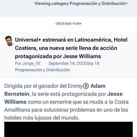
Viewing category Programación y Distribución
Entries in this blog
ORDENAR POR
Universal+ estrenará en Latinoamérica, Hotel
Costiera, una nueva serie llena de acción
protagonizada por Jesse Williams
Por
Jorge_VE
September 18, 2025
Sep 18
Programación y Distribución
Dirigida por el ganador del Emmy
®
Adam
Bernstein
, la serie está protagonizada por
Jesse
Williams
como un exmarine que se muda a la Costa
Amalfitana para solucionar problemas en uno de los
hoteles más lujosos del mundo.