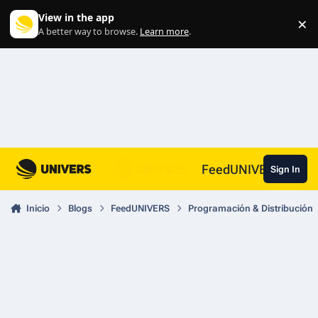
Skip to content
View in the app
×
Di
A better way to browse.
Learn more
.
FeedUNIVERS
Sign In
Inicio
Blogs
FeedUNIVERS
Programación & Distribución