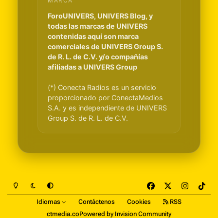
MARCA
ForoUNIVERS, UNIVERS Blog, y
todas las marcas de UNIVERS
contenidas aquí son marca
comerciales de UNIVERS Group S.
de R. L. de C.V. y/o compañías
afiliadas a UNIVERS Group
(*) Conecta Radios es un servicio
proporcionado por ConectaMedios
S.A. y es independiente de UNIVERS
Group S. de R. L. de C.V.
Light Mode
Dark Mode
System Preference
f
x
i
t
a
n
i
Idiomas
Contáctenos
Cookies
RSS
c
s
k
ctmedia.co
Powered by
Invision Community
e
t
t