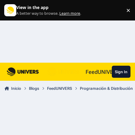
Skip to content
View in the app
×
Di
A better way to browse.
Learn more
.
FeedUNIVERS
Sign In
Inicio
Blogs
FeedUNIVERS
Programación & Distribución