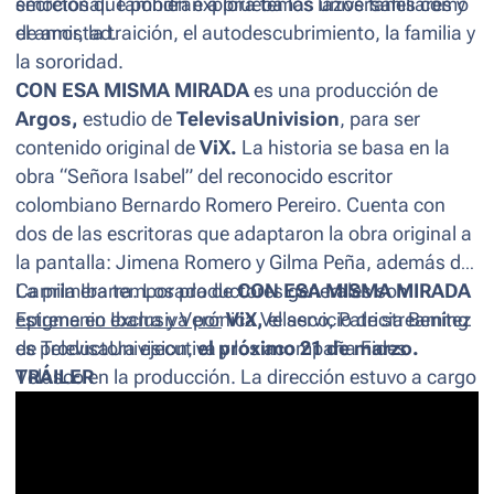
secretos que pondrán a prueba los lazos familiares y
emocional. También explora temas universales como
de amistad.
el amor, la traición, el autodescubrimiento, la familia y
la sororidad.
CON ESA MISMA MIRADA
es una producción de
Argos,
estudio de
TelevisaUnivision
, para ser
contenido original de
ViX.
La historia se basa en la
obra “Señora Isabel” del reconocido escritor
colombiano Bernardo Romero Pereiro. Cuenta con
dos de las escritoras que adaptaron la obra original a
la pantalla: Jimena Romero y Gilma Peña, además de
Camila Ibarra. Los productores generales son
La primera temporada de
CON ESA MISMA MIRADA
Epigmenio Ibarra y Verónica Velasco, Patricia Benítez
estrena en exclusiva por
ViX,
el servicio de streaming
es productora ejecutiva y los acompaña Fides
de TelevisaUnivision,
el próximo 21 de marzo.
Velasco en la producción. La dirección estuvo a cargo
TRÁILER
de Alba Gil y Pitipol Ybarra, quien asumió este rol
después del fallecimiento del reconocido director de
cine y televisión, Moisés Ortiz Urquidi.