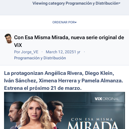
Viewing category Programación y Distribución
Entries in this blog
ORDENAR POR
Con Esa Misma Mirada, nueva serie original de
ViX
Por
Jorge_VE
March 12, 2025
1 yr
Programación y Distribución
La
protagonizan
Angélica
Rivera, Diego Klein,
Iván Sánchez,
Ximena
Herrera
y Pamela Almanza.
Estrena
el
próximo
21
de
marzo.