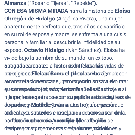
Almanza
(“Rosario Tijeras”, “Rebelde”).
CON ESA MISMA MIRADA
narra la historia de
Eloísa
Obregón de Hidalgo
(Angélica Rivera), una mujer
aparentemente perfecta que, tras años de sacrificio
en su rol de esposa y madre, se enfrenta a una crisis
personal y familiar al descubrir la infidelidad de su
esposo,
Octavio Hidalgo
(Iván Sánchez). Eloísa ha
vivido bajo la sombra de su marido, un exitoso
abogado dueño de uno de los bufetes más
Simultáneamente, la historia entrelaza las vidas de
prestigiosos del país que ha pasado más tiempo con
los hijos de
Eloísa: Samuel
(Nicolás Haza), quien
su amante que en casa, pero cuando su vida da un
rompe relaciones con su padre y comienza a explorar
giro inesperado, ella comenzará a redescubrirse a sí
su carrera de fotógrafo;
Antonia
(Sofía Castro), la
misma, reencontrarse con su pasión artística y tomar
hija perfecta que lucha por cumplir las expectativas de
decisiones que la llevarán a una transformación
su padre; y
Matilde
(Ivanna Castro), una joven que
radical, y a sostener una relación amorosa con un
enfrenta sus miedos e inseguridades en busca de la
hombre mucho más joven que ella.
perfección corporal. A medida que la familia se
La historia tiene una narrativa llena de giros
desintegra, surgen nuevas relaciones, traiciones y
inesperados y momentos de gran intensidad