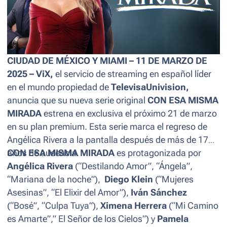
CIUDAD DE MÉXICO Y MIAMI – 11 DE MARZO DE
2025 – ViX,
el servicio de
streaming
en español líder
en el mundo propiedad de
TelevisaUnivision,
anuncia que su nueva serie original
CON ESA MISMA
MIRADA
estrena en exclusiva el próximo 21 de marzo
en su plan
premium
. Esta serie marca el regreso de
Angélica Rivera a la pantalla después de más de 17
años de ausencia.
CON ESA MISMA MIRADA
es protagonizada por
Angélica Rivera
(“Destilando Amor”, “Ángela”,
“Mariana de la noche”),
Diego Klein
(“Mujeres
Asesinas”, “El Elixir del Amor”),
Iván Sánchez
(“Bosé”, “Culpa Tuya”),
Ximena Herrera
(“Mi Camino
es Amarte”,” El Señor de los Cielos”) y
Pamela