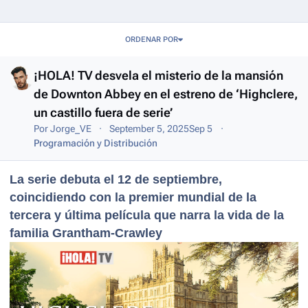
Entries in this blog
ORDENAR POR
¡HOLA! TV desvela el misterio de la mansión
de Downton Abbey en el estreno de ‘Highclere,
un castillo fuera de serie’
Por
Jorge_VE
September 5, 2025
Sep 5
Programación y Distribución
La serie debuta el 12 de septiembre,
coincidiendo con la premier mundial de la
tercera y última película que narra la vida de la
familia Grantham-Crawley