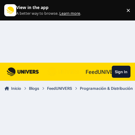
Skip to content
View in the app
×
Di
A better way to browse.
Learn more
.
FeedUNIVERS
Sign In
Inicio
Blogs
FeedUNIVERS
Programación & Distribución