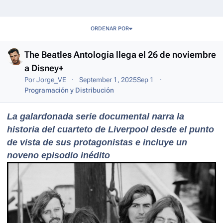
Entries in this blog
ORDENAR POR
The Beatles Antología llega el 26 de noviembre
a Disney+
Por
Jorge_VE
September 1, 2025
Sep 1
Programación y Distribución
La galardonada serie documental narra la
historia del cuarteto de Liverpool desde el punto
de vista de sus protagonistas e incluye un
noveno episodio inédito