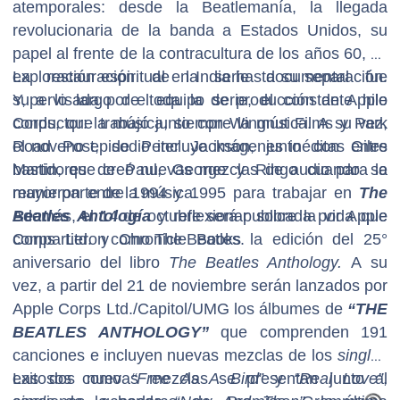
atemporales: desde la Beatlemanía, la llegada
revolucionaria de la banda a Estados Unidos, su
papel al frente de la contracultura de los años 60, su
exploración espiritual en India hasta su separación.
La restauración de la serie documental fue
Y, a lo largo de toda la serie, el constante hilo
supervisada por el equipo de producción de Apple
conductor: la música, siempre la música. A su vez,
Corps, que trabajó junto con Wingnut Films y Park
el noveno episodio incluye imágenes inéditas entre
Road Post, de Peter Jackson, junto con Giles
bastidores de Paul, George y Ringo cuando se
Martin, que creó nuevas mezclas de audio para la
reunieron entre 1994 y 1995 para trabajar en
mayor parte de la música.
The
Beatles Antología
Además, el 14 de octubre será publicada por Apple
y reflexionar sobre la vida que
compartieron como The Beatles.
Corps Ltd. y Chronicle Books la edición del 25°
aniversario del libro
The Beatles Anthology.
A su
vez, a partir del 21 de noviembre serán lanzados por
Apple Corps Ltd./Capitol/UMG los álbumes de
“THE
BEATLES ANTHOLOGY”
que comprenden 191
canciones e incluyen
nuevas mezclas de los
singles
exitosos como
Las dos nuevas mezclas se presentan junto al
“Free As A Bird
” y
“Real Love”
,