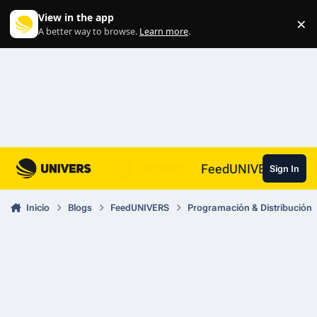
Skip to content
View in the app
×
Di
A better way to browse.
Learn more
.
FeedUNIVERS
Sign In
Inicio
Blogs
FeedUNIVERS
Programación & Distribución