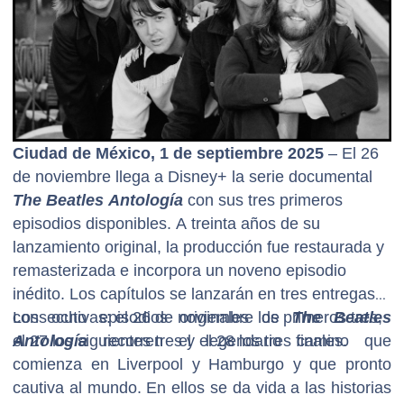
Ciudad de México, 1 de septiembre 2025
– El 26
de noviembre llega a Disney+ la serie documental
The Beatles Antología
con sus tres primeros
episodios disponibles. A treinta años de su
lanzamiento original, la producción fue restaurada y
remasterizada e incorpora un noveno episodio
inédito. Los capítulos se lanzarán en tres entregas
consecutivas: el 26 de noviembre los primeros tres,
Los ocho episodios originales de
The Beatles
el 27 los siguientes tres y el 28 los tres finales.
Antología
recorren el legendario camino que
comienza en Liverpool y Hamburgo y que pronto
cautiva al mundo. En ellos se da vida a las historias