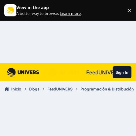
Skip to content
View in the app
×
Di
A better way to browse.
Learn more
.
FeedUNIVERS
Sign In
Inicio
Blogs
FeedUNIVERS
Programación & Distribución