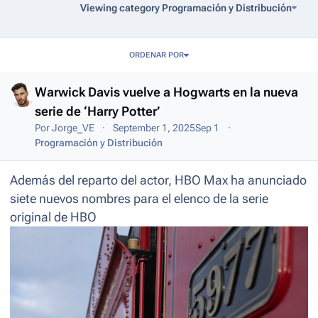
Viewing category Programación y Distribución
Entries in this blog
ORDENAR POR
Warwick Davis vuelve a Hogwarts en la nueva
serie de ‘Harry Potter’
Por
Jorge_VE
September 1, 2025
Sep 1
Programación y Distribución
Además del reparto del actor, HBO Max ha anunciado
siete nuevos nombres para el elenco de la serie
original de HBO