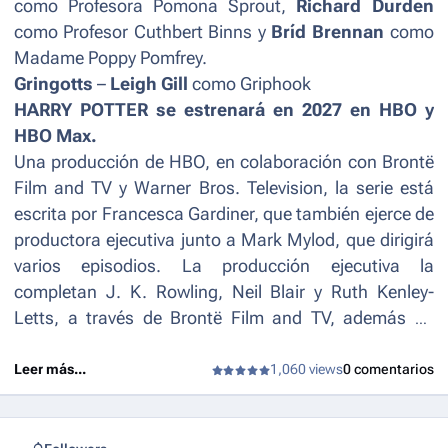
como Profesora Pomona Sprout,
Richard Durden
como Profesor Cuthbert Binns y
Bríd Brennan
como
Madame Poppy Pomfrey.
Gringotts
–
Leigh Gill
como Griphook
HARRY POTTER se estrenará en 2027 en HBO y
HBO Max.
Una producción de HBO, en colaboración con Brontë
Film and TV y Warner Bros. Television, la serie está
escrita por Francesca Gardiner, que también ejerce de
productora ejecutiva junto a Mark Mylod, que dirigirá
varios episodios. La producción ejecutiva la
completan J. K. Rowling, Neil Blair y Ruth Kenley-
Letts, a través de Brontë Film and TV, además de
David Heyman, de Heyday Films.
Leer más...
1,060 views
0 comentarios