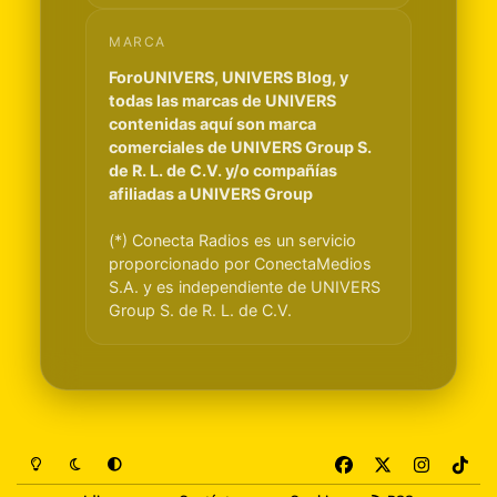
MARCA
ForoUNIVERS, UNIVERS Blog, y
todas las marcas de UNIVERS
contenidas aquí son marca
comerciales de UNIVERS Group S.
de R. L. de C.V. y/o compañías
afiliadas a UNIVERS Group
(*) Conecta Radios es un servicio
proporcionado por ConectaMedios
S.A. y es independiente de UNIVERS
Group S. de R. L. de C.V.
Light Mode
Dark Mode
System Preference
f
x
i
t
a
n
i