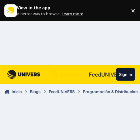
Skip to content
View in the app
×
Di
A better way to browse.
Learn more
.
FeedUNIVERS
Sign In
Inicio
Blogs
FeedUNIVERS
Programación & Distribución