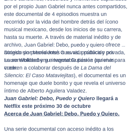
por el propio Juan Gabriel nunca antes compartidos,
este documental de 4 episodios muestra un
recorrido por la vida del hombre detrás del ícono
musical mexicano, desde los inicios de su carrera,
hasta su muerte. A través de material inédito y de
archivo,
Juan Gabriel: Debo, puedo y quiero
ofrece un
acceso sin precedentes a su vida pública y privada,
Dirigido por María José Cuevas, producido por
su sensibilidad y su inagotable pasión por vivir para
Laura Woldenberg e Ivonne Gutiérrez (quienes
crear.
vuelven a colaborar después de
La Dama del
Silencio: El Caso Mataviejitas
), el documental es un
homenaje que duele bonito y que revela el universo
íntimo de Alberto Aguilera Valadez.
Juan Gabriel: Debo, Puedo y Quiero
llegará a
Netflix este próximo 30 de octubre
Acerca de
Juan Gabriel: Debo, Puedo y Quiero.
Una serie documental con acceso inédito a los