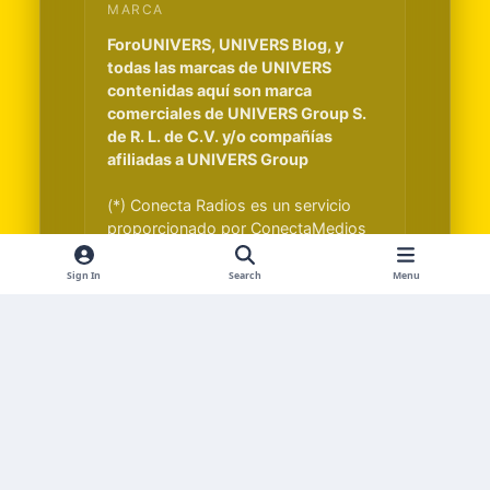
MARCA
ForoUNIVERS, UNIVERS Blog, y
todas las marcas de UNIVERS
contenidas aquí son marca
comerciales de UNIVERS Group S.
de R. L. de C.V. y/o compañías
afiliadas a UNIVERS Group
(*) Conecta Radios es un servicio
proporcionado por ConectaMedios
S.A. y es independiente de UNIVERS
Group S. de R. L. de C.V.
Sign In
Search
Menu
Light Mode
Dark Mode
System Preference
f
x
i
t
a
n
i
Idiomas
Contáctenos
Cookies
RSS
c
s
k
ctmedia.co
Powered by
Invision Community