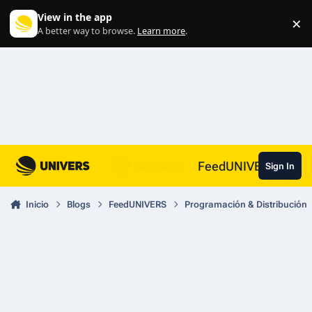
Skip to content
View in the app
×
Di
A better way to browse.
Learn more
.
FeedUNIVERS
Sign In
Inicio
Blogs
FeedUNIVERS
Programación & Distribución