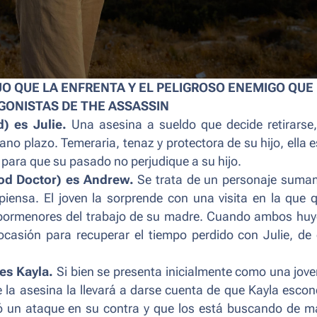
O QUE LA ENFRENTA Y EL PELIGROSO ENEMIGO QUE
GONISTAS DE
THE ASSASSIN
d
)
es Julie.
Una asesina a sueldo que decide retirarse,
no plazo. Temeraria, tenaz y protectora de su hijo, ella 
para que su pasado no perjudique a su hijo.
od Doctor
) es Andrew.
Se trata de un personaje suma
ensa. El joven la sorprende con una visita en la que 
s pormenores del trabajo de su madre. Cuando ambos hu
asión para recuperar el tiempo perdido con Julie, de 
 es Kayla.
Si bien se presenta inicialmente como una jov
de la asesina la llevará a darse cuenta de que Kayla esco
zó un ataque en su contra y que los está buscando de m