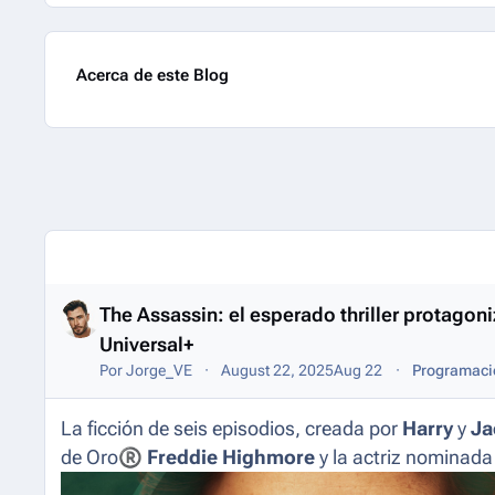
Acerca de este Blog
Entries in this blog
The Assassin: el esperado thriller protago
Universal+
Por
Jorge_VE
August 22, 2025
Aug 22
Programació
La ficción de seis episodios, creada por
Harry
y
Ja
de Oro
®
Freddie Highmore
y la actriz nominada