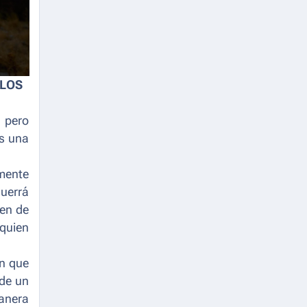
 LOS
 pero
es una
mente
querrá
yen de
quien
en que
nde un
anera