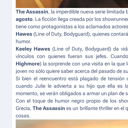
The Assassin
, la imperdible nueva serie limitada 
agosto
. La ficción llega creada por los
showrunne
tiene como protagonistas a los aclamados actore
Hawes
(
Line of Duty, Bodyguard
), quienes contará
humor.
Keeley Hawes
(
Line of Duty, Bodyguard
) da vi
vínculos con quienes fueran sus jefes. Cuand
Highmore
) la sorprende con una visita en la que 
joven no sólo quiere saber acerca del pasado de s
Si bien el reencuentro está plagado de tensión 
cuando Julie le advierta a su hijo que ella es 
momento, se verán obligados a armar un plan de s
Con el toque de humor negro propio de los
sho
Grecia,
The Assassin
es un brillante thriller en e
cosas.