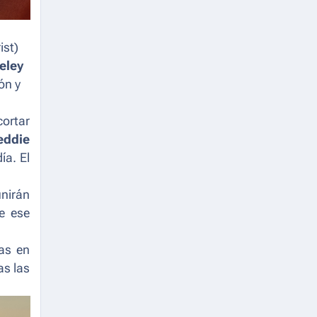
ist
)
eley
ón y
ortar
eddie
ía. El
unirán
de ese
as en
as las