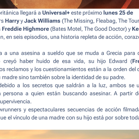
británica llegará a
Universal+
este próximo
lunes 25 de
r
s
Harry
y
Jack Williams
(
The Missing, Fleabag, The Tour
s
Freddie Highmore
(
Bates Motel, The Good Doctor
) y
Ke
n, en seis episodios, una historia repleta de acción, coraz
da a una asesina a sueldo que se muda a Grecia para c
o creyó haber huido de esa vida, su hijo Edward (
Fr
los reclamos y los cuestionamientos están a la orden del d
u madre sino también sobre la identidad de su padre.
debido a los secretos que saldrán a la luz, ambos se 
la persona a quien están buscando asesinar. A partir 
upervivencia.
wrunners
y espectaculares secuencias de acción filmad
l que el vínculo de una madre con su hijo está por sobre tod