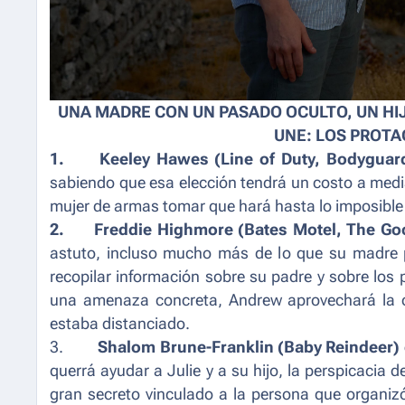
UNA MADRE CON UN PASADO OCULTO, UN HIJ
UNE: LOS PROTA
1.
Keeley Hawes (
Line of Duty, Bodyguar
sabiendo que esa elección tendrá un costo a media
mujer de armas tomar que hará hasta lo imposible 
2.
Freddie Highmore (
Bates Motel, The Go
astuto, incluso mucho más de lo que su madre pi
recopilar información sobre su padre y sobre lo
una amenaza concreta, Andrew aprovechará la oc
estaba distanciado.
3.
Shalom Brune-Franklin (
Baby Reindeer
)
querrá ayudar a Julie y a su hijo, la perspicacia 
gran secreto vinculado a la persona que organi