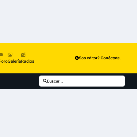
Sos editor? Conéctate.
Foro
Galería
Radios
Buscar...