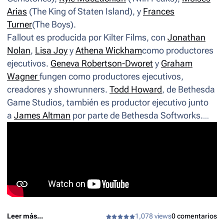
Arias
(
The King of Staten Island
), y
Frances
Turner
(
The Boys
).
Fallout
es producida por Kilter Films, con
Jonathan
Nolan
,
Lisa Joy
y
Athena Wickham
como productores
ejecutivos.
Geneva Robertson-Dworet
y
Graham
Wagner
fungen como productores ejecutivos,
creadores y
showrunners
.
Todd Howard
, de Bethesda
Game Studios, también es productor ejecutivo junto
a
James Altman
por parte de Bethesda Softworks.
Amazon MGM Studios y Kilter Films producen la serie
en asociación con Bethesda Game Studios y
Bethesda Softworks. La primera temporada está
disponible actualmente en Prime Video.
Leer más...
1,078 views
0 comentarios