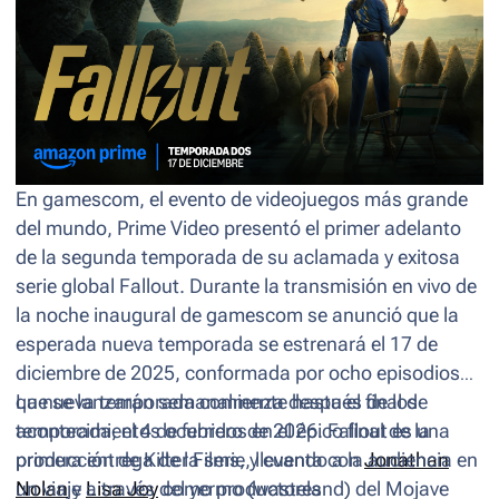
En gamescom, el evento de videojuegos más grande
del mundo, Prime Video presentó el primer adelanto
de la segunda temporada de su aclamada y exitosa
serie global
Fallout
. Durante la transmisión en vivo de
la noche inaugural de gamescom se anunció que la
esperada nueva temporada se estrenará el 17 de
diciembre de 2025, conformada por ocho episodios
que se lanzarán semanalmente hasta el final de
La nueva temporada comienza después de los
temporada, el 4 de febrero de 2026.
acontecimientos ocurridos en el épico final de la
Fallout
es una
producción de Kilter Films, y cuenta con
primera entrega de la serie, llevando a la audiencia en
Jonathan
Nolan
un viaje a través del yermo (
y
Lisa Joy
como productores
wasteland
)
del Mojave