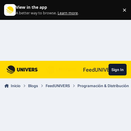
Skip to content
View in the app
×
Di
A better way to browse.
Learn more
.
FeedUNIVERS
Sign In
Inicio
Blogs
FeedUNIVERS
Programación & Distribución