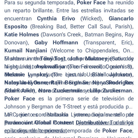
Para su segunda temporada,
Poker Face
ha reunido
un reparto brillante. Entre las estrellas invitadas se
encuentran
Cynthia Erivo
(
Wicked
),
Giancarlo
Esposito
(
Breaking Bad, Better Call Saul, Parish
),
Katie Holmes
(
Dawson’s Creek, Batman Begins, Ray
Donovan
),
Gaby Hoffmann
(
Transparent, Eric
),
Kumail Nanjiani
(
Welcome to Chippendales, Only
Murders in the Building
El showrunner
Tony Tost
),
es el productor ejecutivo de
John Mulaney
(
Saturday
Night Live
la segunda temporada junto con el creador, guionista,
),
Awkwafina
(
The Farewell, Ocean’s 8
),
Melanie Lynskey
director y productor ejecutivo
(
The Last of Us, Yellowjackets
Rian Johnson
),
,
Haley Joel Osment
Natasha Lyonne
,
Ram Bergman
(
The Sixth Sense
,
Nena Rodrigue
) y
Simon Rex
,
(Red Rocket), entre otras estrellas excepcionales.
Adam Arkin
,
Nora Zuckerman
y
Lilla Zuckerman
.
Poker Face
es la primera serie de televisión de
Johnson y Bergman de T-Street y está producida por
MRC, junto con Natasha Lyonne, bajo su sello de
La serie es distribuida internacionalmente por
producción Animal Pictures.
Paramount Global Content Distribution
Lyonne volverá a dirigir
. Todos los
en la segunda temporada.
episodios de la primera temporada de
Poker Face
,