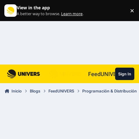
Skip to content
View in the app
×
Di
A better way to browse.
Learn more
.
FeedUNIVERS
Sign In
Inicio
Blogs
FeedUNIVERS
Programación & Distribución