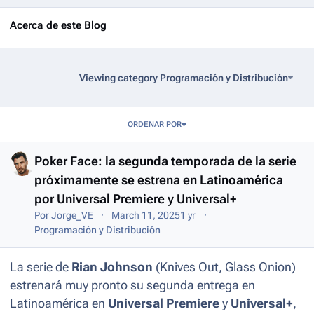
Acerca de este Blog
Viewing category Programación y Distribución
Entries in this blog
ORDENAR POR
Poker Face: la segunda temporada de la serie
próximamente se estrena en Latinoamérica
por Universal Premiere y Universal+
Por
Jorge_VE
March 11, 2025
1 yr
Programación y Distribución
La serie de
Rian Johnson
(
Knives Out, Glass Onion
)
estrenará muy pronto su segunda entrega en
Latinoamérica en
Universal Premiere
y
Universal+
,