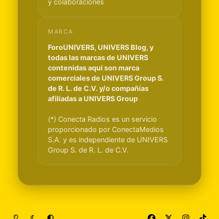
y colaboraciones
MARCA
ForoUNIVERS, UNIVERS Blog, y
todas las marcas de UNIVERS
contenidas aquí son marca
comerciales de UNIVERS Group S.
de R. L. de C.V. y/o compañías
afiliadas a UNIVERS Group
(*) Conecta Radios es un servicio
proporcionado por ConectaMedios
S.A. y es independiente de UNIVERS
Group S. de R. L. de C.V.
Light Mode
Dark Mode
System Preference
f
x
i
t