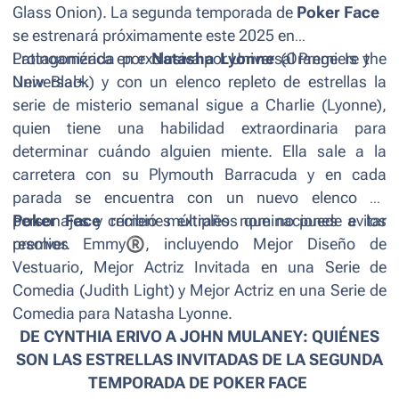
Glass Onion
). La segunda temporada de
Poker Face
se estrenará próximamente este 2025 en
Latinoamérica en exclusiva por Universal Premiere y
Protagonizada por
Natasha Lyonne
(
Orange Is the
Universal+.
New Black
) y con un elenco repleto de estrellas la
serie de misterio semanal sigue a Charlie (Lyonne),
quien tiene una habilidad extraordinaria para
determinar cuándo alguien miente. Ella sale a la
carretera con su Plymouth Barracuda y en cada
parada se encuentra con un nuevo elenco de
personajes y crímenes extraños que no puede evitar
Poker Face
recibió múltiples nominaciones a los
resolver.
premios Emmy
®
, incluyendo Mejor Diseño de
Vestuario, Mejor Actriz Invitada en una Serie de
Comedia (Judith Light) y Mejor Actriz en una Serie de
Comedia para Natasha Lyonne.
DE CYNTHIA ERIVO A JOHN MULANEY: QUIÉNES
SON LAS ESTRELLAS INVITADAS DE LA SEGUNDA
TEMPORADA DE POKER FACE