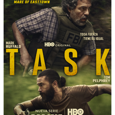
Philadelphia, en donde un agente del FBI (Mark
Ruffalo) lidera un grupo de trabajo para poner fin a
una serie de robos violentos liderados por un
desprevenido padre de familia (Tom Pelphrey).
Está protagonizada por Mark Ruffalo, Tom Pelphrey,
Emilia Jones, Jamie McShane, Sam Keeley, Thuso
Mbedu, Fabien Frankel. También se suman al
elenco Alison Oliver, Raúl Castillo, Silvia Dionicio,
Phoebe Fox y Martha Plimpton.
Es una serie del
creador/guionista/showrunner/productor ejecutivo
Brad Ingelsby. Director/productores ejecutivos
Jeremiah Zagar y Salli Richardson-Whitfield.
Productores ejecutivos Mark Roybal y Paul Lee para
wiip; Mark Ruffalo; David Crockett; Ron Schmidt.
Coproductores ejecutivos Nicole Jordan-Webber y