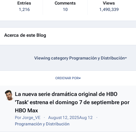
Entries
Comments
Views
1,216
10
1,490,339
Acerca de este Blog
Viewing category Programación y Distribución
Entries in this blog
ORDENAR POR
La nueva serie dramática original de HBO
'Task' estrena el domingo 7 de septiembre por
HBO Max
Por
Jorge_VE
August 12, 2025
Aug 12
Programación y Distribución