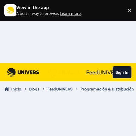
Skip to content
View in the app
×
Di
A better way to browse.
Learn more
.
FeedUNIVERS
Sign In
Inicio
Blogs
FeedUNIVERS
Programación & Distribución