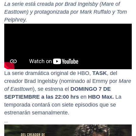
La serie está creada por Brad Ingelsby (Mare of
Easttown) y protagonizada por Mark Ruffalo y Tom
Pelphrey.
La serie dramática original de HBO,
TASK
, del
creador Brad Ingelsby (nominado al Emmy por
Mare
of Easttown
), se estrena el
DOMINGO 7 DE
SEPTIEMBRE a las 22:00 hrs
en
HBO Max.
La
temporada contará con siete episodios que se
estrenarán semanalmente.
TASK
está ambientada en los suburbios obreros de