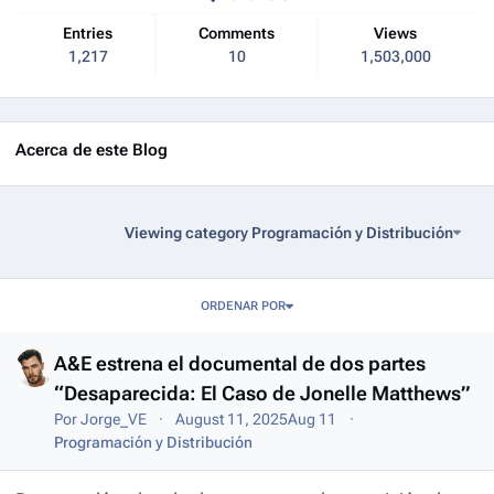
Entries
Comments
Views
1,217
10
1,503,000
Acerca de este Blog
Viewing category Programación y Distribución
Entries in this blog
ORDENAR POR
A&E estrena el documental de dos partes
“Desaparecida: El Caso de Jonelle Matthews”
Por
Jorge_VE
August 11, 2025
Aug 11
Programación y Distribución