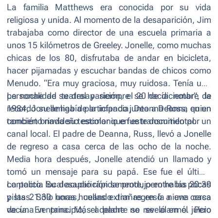
La familia Matthews era conocida por su vida
religiosa y unida. Al momento de la desaparición, Jim
trabajaba como director de una escuela primaria a
unos 15 kilómetros de Greeley. Jonelle, como muchas
chicas de los 80, disfrutaba de andar en bicicleta,
hacer pijamadas y escuchar bandas de chicos como
Menudo. “
Era muy graciosa, muy ruidosa. Tenía una
personalidad teatral y siempre se hacía notar
La noche de su desaparición, el 20 de diciembre de
”, la
recordó su amiga de la infancia, Deanna Ross, quien
1984, Jonelle había participado junto a Deanna en un
también brinda su testimonio en este documental.
concierto navideño escolar que fue transmitido por un
canal local. El padre de Deanna, Russ, llevó a Jonelle
de regreso a casa cerca de las ocho de la noche.
Media hora después, Jonelle atendió un llamado y
tomó un mensaje para su papá. Ese fue el último
contacto. Su desaparición se produjo entre las 20:30
La policía local acudió rápidamente, pero había pocas
y las 21:30 horas, cuando Jim regresó a una casa
pistas. Sólo unas huellas extrañas en la nieve cerca
vacía. En principio, el padre no se alarmó. Pero
de una ventana. Más adelante se reveló en el juicio