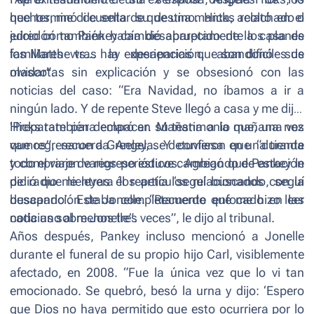
hechos, me di cuenta de que una manta, acolchado o
que terminó de sellar su destino. Hicks relató en el
edredón también había desaparecido de la casa de
juicio cómo Pankey cambió abruptamente los planes
los Matthews... hay experiencias que son difíciles de
familiares tras la desaparición, abandonó sus
olvidar
mascotas sin explicación y se obsesionó con las
”.
noticias del caso: “
Era Navidad, no íbamos a ir a
ningún lado. Y de repente Steve llegó a casa y me dijo:
‘Preparate para empacar. Mañana a la mañana nos
Hicks también declaró en su testimonio que, una vez
vamos”
que regresaron a Greeley, se detuvieron en una tienda
, recuerda Angela. Y confiesa que “
durante
todo el viaje de regreso estuve cambiando de estación
y compraron varios periódicos. Agregó que Pankey le
de radio mientras él repetía ‘seguí buscando, seguí
pidió que le leyera los artículos relacionados con la
buscando’. Estaba completamente enfocado en las
desaparición de Jonelle. “
Recuerdo que me hizo leer
noticias sobre Jonelle”.
cada uno al menos tres veces
”, le dijo al tribunal.
Años después, Pankey incluso mencionó a Jonelle
durante el funeral de su propio hijo Carl, visiblemente
afectado, en 2008. “
Fue la única vez que lo vi tan
emocionado. Se quebró, besó la urna y dijo: ‘Espero
que Dios no haya permitido que esto ocurriera por lo