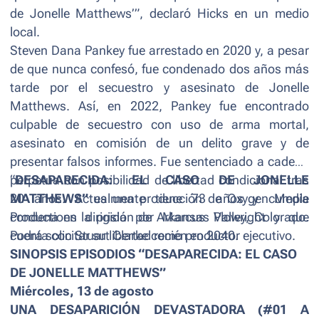
de Jonelle Matthews’
”, declaró Hicks en un medio
local.
Steven Dana Pankey fue arrestado en 2020 y, a pesar
de que nunca confesó, fue condenado dos años más
tarde por el secuestro y asesinato de Jonelle
Matthews. Así, en 2022, Pankey fue encontrado
culpable de secuestro con uso de arma mortal,
asesinato en comisión de un delito grave y de
presentar falsos informes. Fue sentenciado a cadena
perpetua con posibilidad de libertad condicional tras
“
DESAPARECIDA: EL CASO DE JONELLE
20 años. Actualmente tiene 73 años y cumple
MATTHEWS”
es una producción de Oxygen Media
condena en la prisión de Arkansas Valley, Colorado.
Productions dirigida por Marcus Plowright y que
Podrá solicitar su libertad recién en 2040.
cuenta con Stuart Clarke como productor ejecutivo.
SINOPSIS EPISODIOS “DESAPARECIDA: EL CASO
DE JONELLE MATTHEWS”
Miércoles, 13 de agosto
UNA DESAPARICIÓN DEVASTADORA (#01 A