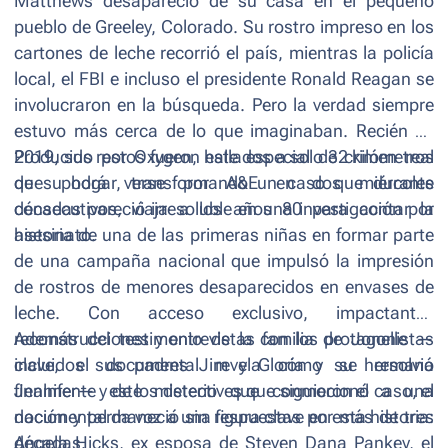
Matthews desapareció de su casa en el pequeño
pueblo de Greeley, Colorado. Su rostro impreso en los
cartones de leche recorrió el país, mientras la policía
local, el FBI e incluso el presidente Ronald Reagan se
involucraron en la búsqueda. Pero la verdad siempre
estuvo más cerca de lo que imaginaban. Recién en
2019, sus restos fueron hallados a solo 32 kilómetros
Producido por Oxygen, este especial de crimen real
de su hogar, transformando un caso que durante
que podrá verse por A&E en dos miércoles
décadas pareció irresoluble en una investigación por
consecutivos, viaja a los años 80 para contar la
asesinato.
historia de una de las primeras niñas en formar parte
de una campaña nacional que impulsó la impresión
de rostros de menores desaparecidos en envases de
leche. Con acceso exclusivo, impactantes
reconstrucciones y entrevistas con los protagonistas
Además del testimonio de la familia de Jonelle —
clave, el documental revela cómo se resolvió
incluidos sus padres Jim y Gloria y su hermana
finalmente este misterio que conmocionó a una
Jennifer— y de los detectives que siguieron el caso, el
nación y permaneció sin respuestas por más de tres
documental da voz a una figura clave en esta historia:
décadas.
Angela Hicks, ex esposa de Steven Dana Pankey, el