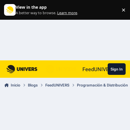
Skip to content
View in the app
×
Di
A better way to browse.
Learn more
.
FeedUNIVERS
Sign In
Inicio
Blogs
FeedUNIVERS
Programación & Distribución