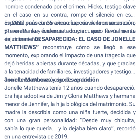
hombre condenado por el crimen. Hicks, testigo clave
en el caso en su contra, rompe el silencio en este
especial para contar cómo fue convivir con un asesino
En 2020, más de 35 años después de la desaparición,
y revela la evidencia crucial que llevó a su
Steven Pankey fue arrestado y acusado formalmente
enjuiciamiento.
del crimen. “
DESAPARECIDA: EL CASO DE JONELLE
MATTHEWS”
reconstruye cómo se llegó a ese
momento, explorando el impacto de una tragedia que
dejó heridas abiertas durante décadas, y que gracias
a la tenacidad de familiares, investigadores y testigos,
finalmente encontró algo de verdad.
Jonelle Matthews y su desaparición
Jonelle Matthews tenía 12 años cuando desapareció.
Era hija adoptiva de Jim y Gloria Matthews y hermana
menor de Jennifer, la hija biológica del matrimonio. Su
madre la describía como una niña fuerte, decidida y
con una gran personalidad: “
Desde muy chiquita,
sabía lo que quería… y lo dejaba bien claro
”, recordó
en una entrevista de 2019.