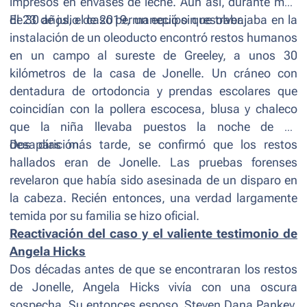
impresos en envases de leche. Aun así, durante más
de 30 años, el caso permaneció sin resolver.
El 23 de julio de 2019, un equipo que trabajaba en la
instalación de un oleoducto encontró restos humanos
en un campo al sureste de Greeley, a unos 30
kilómetros de la casa de Jonelle. Un cráneo con
dentadura de ortodoncia y prendas escolares que
coincidían con la pollera escocesa, blusa y chaleco
que la niña llevaba puestos la noche de su
desaparición.
Dos días más tarde, se confirmó que los restos
hallados eran de Jonelle. Las pruebas forenses
revelaron que había sido asesinada de un disparo en
la cabeza. Recién entonces, una verdad largamente
temida por su familia se hizo oficial.
Reactivación del caso y el valiente testimonio de
Angela Hicks
Dos décadas antes de que se encontraran los restos
de Jonelle, Angela Hicks vivía con una oscura
sospecha. Su entonces esposo, Steven Dana Pankey,