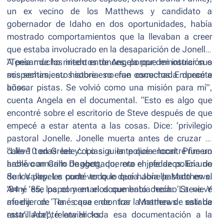
un ex vecino de los Matthews y candidato a
gobernador de Idaho en dos oportunidades, había
mostrado comportamientos que la llevaban a creer
que estaba involucrado en la desaparición de Jonelle.
A pesar de los intentos de Angela por demostrar sus
“Tenía mucho miedo entonces, porque mi intuición o
sospechas, su historia no fue escuchada durante
mis sentimientos sobre eso eran correctos. Empecé a
años.
buscar pistas. Se volvió como una misión para mí”,
cuenta Angela en el documental. “
Esto es algo que
encontré sobre el escritorio de Steve después de que
empecé a estar atenta a las cosas. Dice: ‘privilegio
pastoral Jonelle. Jonelle muerta antes de cruzar la
calle 10 en Greeley’. Lo siguiente que encontré fue un
“Llevé todas las copias a la policía local. Primero
archivo amarillo de abogado, roto en pedazos. En uno
hablé con Cam Daggett, que era el jefe de policía de
de los papeles pude ver que decía Jonelle Matthews.
Sun Valley. Le conté todo lo que había pasado en el
Armé ese papel y en el documento decía: ‘La nieve
’84 y ’85, los comentarios que había hecho Steve. Y
afuera de la casa de los Matthews estaba
me dijeron: ‘Tenés que encontrar la manera de salir de
rastrillada’”
esta’. Acepté enviar toda esa documentación a la
, relata Hicks.