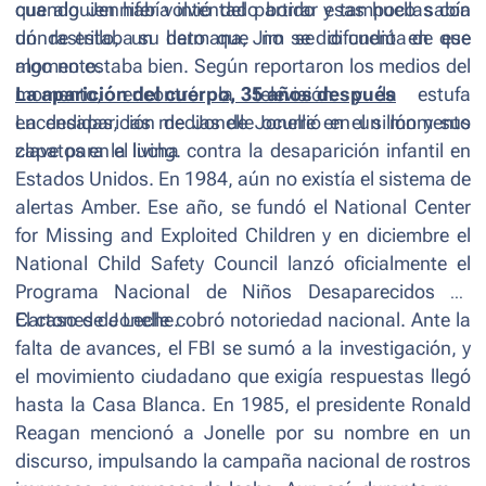
cuando Jennifer volvió del partido y tampoco sabía
que alguien había intentado borrar esas huellas con
dónde estaba su hermana, Jim se dio cuenta de que
un rastrillo, un dato que no se difundió en ese
algo no estaba bien. Según reportaron los medios del
momento.
momento, encontró la televisión y la estufa
La aparición del cuerpo, 35 años después
encendidas, las medias de Jonelle en el sillón y sus
La desaparición de Jonelle ocurrió en un momento
zapatos en el living.
clave para la lucha contra la desaparición infantil en
Estados Unidos. En 1984, aún no existía el sistema de
alertas Amber. Ese año, se fundó el National Center
for Missing and Exploited Children y en diciembre el
National Child Safety Council lanzó oficialmente el
Programa Nacional de Niños Desaparecidos en
Cartones de Leche.
El caso de Jonelle cobró notoriedad nacional. Ante la
falta de avances, el FBI se sumó a la investigación, y
el movimiento ciudadano que exigía respuestas llegó
hasta la Casa Blanca. En 1985, el presidente Ronald
Reagan mencionó a Jonelle por su nombre en un
discurso, impulsando la campaña nacional de rostros