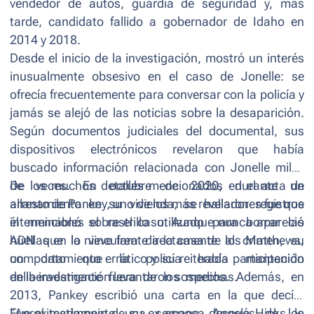
vendedor de autos, guardia de seguridad y, más
tarde, candidato fallido a gobernador de Idaho en
2014 y 2018.
Desde el inicio de la investigación, mostró un interés
inusualmente obsesivo en el caso de Jonelle: se
ofrecía frecuentemente para conversar con la policía y
jamás se alejó de las noticias sobre la desaparición.
Según documentos judiciales del documental, sus
dispositivos electrónicos revelaron que había
buscado información relacionada con Jonelle miles
de veces. En octubre de 2020, durante un
De los muchos detalles mencionados en el acta de
allanamiento en su vivienda, se hallaron registros
arresto de Pankey, uno de los más reveladores fue que
interminables sobre el caso. Aunque nunca apareció
él mencionó el rastrillo utilizado para borrar las
ADN que lo vinculara directamente al crimen, su
huellas en la nieve frente a la casa de los Matthews,
comportamiento errático y su reiterada participación
un dato que la policía había mantenido
en la investigación levantaron sospechas.
deliberadamente fuera de los medios. Además, en
2013, Pankey escribió una carta en la que decía:
“
Fue el testimonio de su ex esposa, Angela Hicks, lo
Aproximadamente una semana después de los