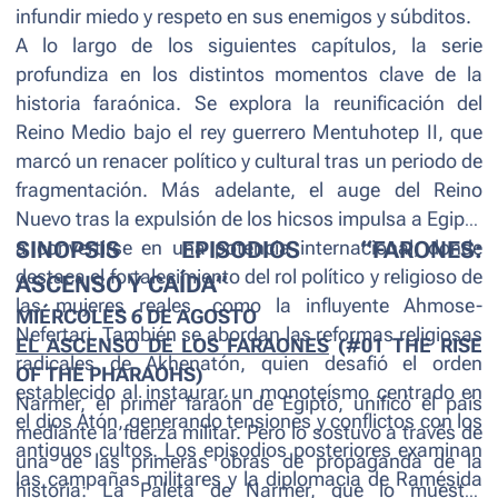
infundir miedo y respeto en sus enemigos y súbditos.
A lo largo de los siguientes capítulos, la serie
profundiza en los distintos momentos clave de la
historia faraónica. Se explora la reunificación del
Reino Medio bajo el rey guerrero Mentuhotep II, que
marcó un renacer político y cultural tras un periodo de
fragmentación. Más adelante, el auge del Reino
Nuevo tras la expulsión de los hicsos impulsa a Egipto
a convertirse en una potencia internacional, donde
SINOPSIS EPISODIOS “FARONES:
destaca el fortalecimiento del rol político y religioso de
ASCENSO Y CAÍDA”
las mujeres reales, como la influyente Ahmose-
MIÉRCOLES 6 DE AGOSTO
Nefertari. También se abordan las reformas religiosas
EL ASCENSO DE LOS FARAONES
(#01 THE RISE
radicales de Akhenatón, quien desafió el orden
OF THE PHARAOHS)
establecido al instaurar un monoteísmo centrado en
Narmer, el primer faraón de Egipto, unificó el país
el dios Atón, generando tensiones y conflictos con los
mediante la fuerza militar. Pero lo sostuvo a través de
antiguos cultos. Los episodios posteriores examinan
una de las primeras obras de propaganda de la
las campañas militares y la diplomacia de Ramésida
historia: La Paleta de Narmer, que lo muestra