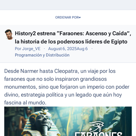
Entries in this blog
ORDENAR POR
History2 estrena “Faraones: Ascenso y Caída”,
la historia de los poderosos líderes de Egipto
Por
Jorge_VE
August 6, 2025
Aug 6
Programación y Distribución
Desde Narmer hasta Cleopatra, un viaje por los
faraones que no solo inspiraron grandiosos
monumentos, sino que forjaron un imperio con poder
divino, estrategia política y un legado que aún hoy
fascina al mundo.