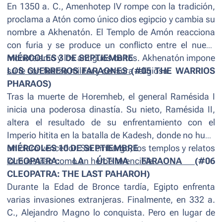
En 1350 a. C., Amenhotep IV rompe con la tradición,
proclama a Atón como único dios egipcio y cambia su
nombre a Akhenatón. El Templo de Amón reacciona
con furia y se produce un conflicto entre el nuevo
monoteísmo y los antiguos cultos. Akhenatón impone
MIÉRCOLES 3 DE SEPTIEMBRE
su fe con fuerza militar y censura religiosa.
LOS GUERREROS FARAONES
(#05 THE WARRIOS
PHARAOS)
Tras la muerte de Horemheb, el general Ramésida I
inicia una poderosa dinastía. Su nieto, Ramésida II,
altera el resultado de su enfrentamiento con el
Imperio hitita en la batalla de Kadesh, donde no hubo
un claro vencedor. Sin embargo, los templos y relatos
MIÉRCOLES 10 DE SEPTIEMBRE
lo muestran como un héroe invencible.
CLEOPATRA: LA ÚLTIMA FARAONA
(#06
CLEOPATRA: THE LAST PAHAROH)
Durante la Edad de Bronce tardía, Egipto enfrenta
varias invasiones extranjeras. Finalmente, en 332 a.
C., Alejandro Magno lo conquista. Pero en lugar de