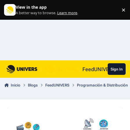
Skip to content
View in the app
×
Di
A better way to browse.
Learn more
.
FeedUNIVERS
Sign In
Inicio
Blogs
FeedUNIVERS
Programación & Distribución