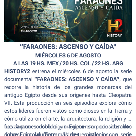
“FARAONES: ASCENSO Y CAÍDA"
MIÉRCOLES 6 DE AGOSTO
A LAS 19 HS. MEX / 20 HS. COL / 22 HS. ARG
HISTORY2
estrena el miércoles 6 de agosto la serie
documental
“FARAONES: ASCENSO Y CAÍDA”
, que
recorre la historia de los grandes monarcas del
antiguo Egipto desde sus orígenes hasta Cleopatra
VII. Esta producción en seis episodios explora cómo
estos líderes fueron vistos como dioses en la Tierra y
cómo utilizaron el arte, la arquitectura, la religión y la
fuerza para consolidar y mantener su poder absoluto
Los faraones del antiguo Egipto eran considerados
sobre Egipto durante más de tres milenios. La serie
dioses en la Tierra, líderes místicos con una