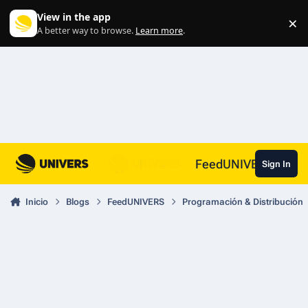
Skip to content
View in the app
×
Di
A better way to browse.
Learn more
.
FeedUNIVERS
Sign In
Inicio
Blogs
FeedUNIVERS
Programación & Distribución