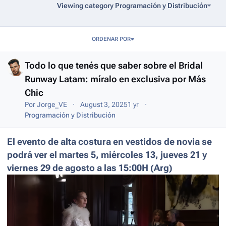
Viewing category Programación y Distribución
Entries in this blog
ORDENAR POR
Todo lo que tenés que saber sobre el Bridal
Runway Latam: míralo en exclusiva por Más
Chic
Por
Jorge_VE
August 3, 2025
1 yr
Programación y Distribución
El evento de alta costura en vestidos de novia se
podrá ver el martes 5, miércoles 13, jueves 21 y
viernes 29 de agosto a las 15:00H (Arg)