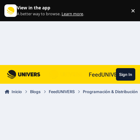
Skip to content
View in the app
×
Di
A better way to browse.
Learn more
.
FeedUNIVERS
Sign In
Inicio
Blogs
FeedUNIVERS
Programación & Distribución