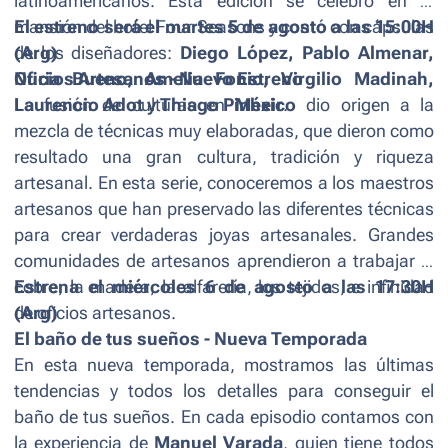
latinoamericanos. Esta edición se celebró en la
mansión del hotel Four Seasons y contó con cápsulas
El estreno será el martes 5 de agosto a las 15:00H
de los diseñadores:
(Arg)
Diego López, Pablo Almenar,
Nuria Bueno, Amelia Fonio, Virgilio Madinah,
Oficios Artesanos - Nuevo Estreno
Laurencio Adot y Thiago Pinheir
La fusión de culturas en
México
.
dio origen a la
mezcla de técnicas muy elaboradas, que dieron como
resultado una gran cultura, tradición y riqueza
artesanal. En esta serie, conoceremos a los maestros
artesanos que han preservado las diferentes técnicas
para crear verdaderas joyas artesanales. Grandes
comunidades de artesanos aprendieron a trabajar el
cobre, la madera, la alfarería, los tejidos, e infinidad
Estrena el miércoles 6 de agosto a las 17:30H
de oficios artesanos.
(Arg)
El baño de tus sueños - Nueva Temporada
En esta nueva temporada, mostramos las últimas
tendencias y todos los detalles para conseguir el
baño de tus sueños. En cada episodio contamos con
la experiencia de
Manuel Varada
, quien tiene todos