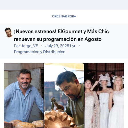
Entries in this blog
ORDENAR POR
¡Nuevos estrenos! ElGourmet y Más Chic
renuevan su programación en Agosto
Por
Jorge_VE
July 29, 2025
1 yr
Programación y Distribución