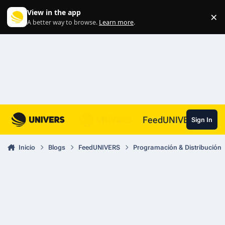
Skip to content
View in the app
×
Di
A better way to browse.
Learn more
.
FeedUNIVERS
Sign In
Inicio
Blogs
FeedUNIVERS
Programación & Distribución