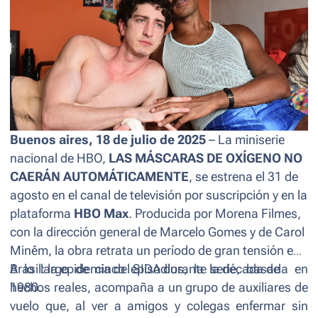
Buenos aires, 18 de julio de 2025
– La miniserie
nacional de HBO,
LAS MÁSCARAS DE OXÍGENO NO
CAERÁN AUTOMÁTICAMENTE
, se estrena el 31 de
agosto en el canal de televisión por suscripción y en la
plataforma
HBO Max
. Producida por Morena Filmes,
con la dirección general de Marcelo Gomes y de Carol
Minêm, la obra retrata un período de gran tensión en
Brasil: la epidemia del SIDA durante la década de
A lo largo de cinco episodios, la serie, basada en
1980.
hechos reales, acompaña a un grupo de auxiliares de
vuelo que, al ver a amigos y colegas enfermar sin