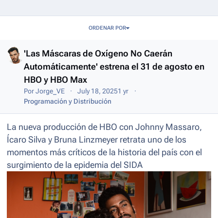
Entries in this blog
ORDENAR POR
'Las Máscaras de Oxígeno No Caerán
Automáticamente' estrena el 31 de agosto en
HBO y HBO Max
Por
Jorge_VE
July 18, 2025
1 yr
Programación y Distribución
La nueva producción de HBO con Johnny Massaro,
Ícaro Silva y Bruna Linzmeyer retrata uno de los
momentos más críticos de la historia del país con el
surgimiento de la epidemia del SIDA