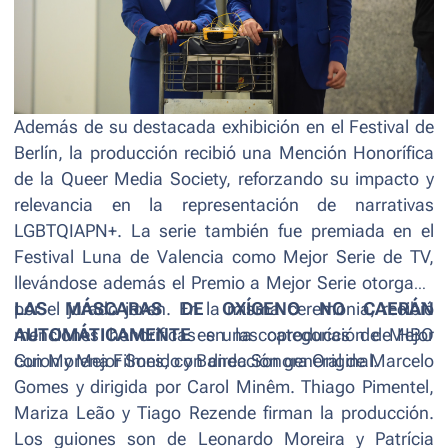
Además de su destacada exhibición en el Festival de
Berlín, la producción recibió una Mención Honorífica
de la Queer Media Society, reforzando su impacto y
relevancia en la representación de narrativas
LGBTQIAPN+. La serie también fue premiada en el
Festival Luna de Valencia como Mejor Serie de TV,
llevándose además el Premio a Mejor Serie otorgado
por el jurado joven. En la misma ceremonia, recibió
LAS MÁSCARAS DE OXÍGENO NO CAERÁN
menciones honoríficas en las categorías de Mejor
AUTOMÁTICAMENTE
es una coproducción de HBO
Guion y Mejor Sonido y Banda Sonora Original.
con Morena Filmes, con dirección general de Marcelo
Gomes y dirigida por Carol Minêm. Thiago Pimentel,
Mariza Leão y Tiago Rezende firman la producción.
Los guiones son de Leonardo Moreira y Patrícia