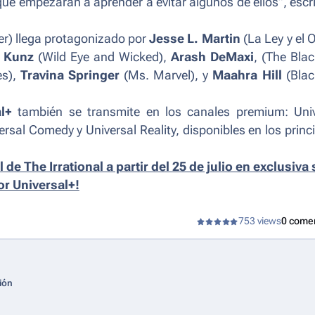
 que empezarán a aprender a evitar algunos de ellos”
, escr
er
) llega protagonizado por
Jesse L. Martin
(
La Ley y el 
y Kunz
(
Wild Eye and Wicked
),
Arash DeMaxi
, (
The Black
es
),
Travina Springer
(
Ms. Marvel),
y
Maahra Hill
(Blac
l+
también se transmite en los canales premium: Univ
rsal Comedy y Universal Reality, disponibles en los princ
 de The Irrational a partir del 25 de julio en exclusiva 
or Universal+!
753 views
0 come
ión