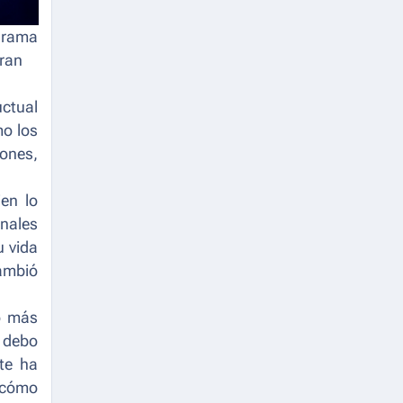
 drama
ran
uctual
mo los
iones,
ien lo
inales
u vida
cambió
o más
 debo
te ha
o cómo