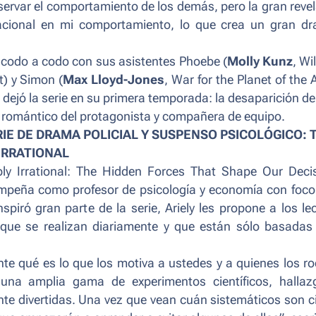
bservar el comportamiento de los demás, pero la gran reve
acional en mi comportamiento, lo que crea un gran d
 codo a codo con sus asistentes Phoebe (
Molly Kunz
,
Wi
t
) y Simon (
Max Lloyd-Jones
,
War for the Planet of the 
e dejó la serie en su primera temporada: la desaparición d
és romántico del protagonista y compañera de equipo.
RIE DE DRAMA POLICIAL Y SUSPENSO PSICOLÓGICO: 
IRRATIONAL
bly Irrational: The Hidden Forces That Shape Our Deci
empeña como profesor de psicología y economía con foco
spiró gran parte de la serie, Ariely les propone a los le
que se realizan diariamente y que están sólo basadas 
te qué es lo que los motiva a ustedes y a quienes los r
 una amplia gama de experimentos científicos, hallaz
e divertidas. Una vez que vean cuán sistemáticos son c