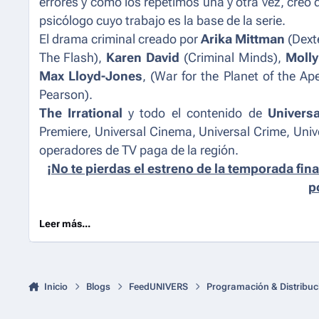
errores y cómo los repetimos una y otra vez, creo
psicólogo cuyo trabajo es la base de la serie.
El drama criminal creado por
Arika Mittman
(
Dext
The Flash
),
Karen David
(
Criminal Minds
),
Moll
Max Lloyd-Jones
, (
War for the Planet of the Ap
Pearson).
The Irrational
y todo el contenido de
Universa
Premiere, Universal Cinema, Universal Crime, Unive
operadores de TV paga de la región.
¡No te pierdas el estreno de la temporada final
p
Leer más...
Inicio
Blogs
FeedUNIVERS
Programación & Distribuc