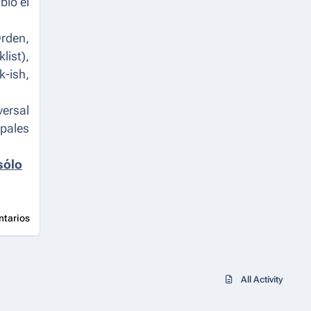
ibió el
Orden,
list
),
k-ish,
ersal
ipales
sólo
ntarios
All Activity