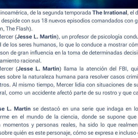
Latinoamérica, de la segunda temporada
The Irrational
, el
e despide con sus 18 nuevos episodios comandados con g
en, The Flash
).
ercer (
Jesse L. Martin
), un profesor de psicología cond
idad de los seres humanos, lo que lo conduce a mostrar có
son de gran influencia en la toma de determinadas decis
amiento racional.
ercer (
Jesse L. Martin
) llama la atención del FBI, qu
es sobre la naturaleza humana para resolver casos crim
os. Al mismo tiempo, Mercer lidia con situaciones de s
oral, como un accidente afectó parte de su rostro y que 
se L. Martin
se destacó en una serie que indaga en l
arme en el mundo de la ciencia, donde se supone que
n momentos y personas reales, ha sido lo que realmen
 sobre quién es este personaje, cómo se expresa e inclus