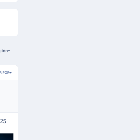
ción
R POR
 25