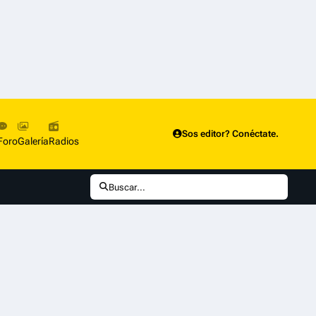
Sos editor? Conéctate.
Foro
Galería
Radios
Buscar...