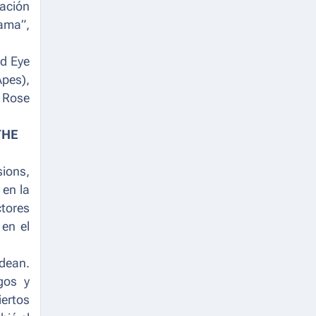
lación
rama”
,
ld Eye
Apes
),
e Rose
THE
sions
,
 en la
ctores
en el
odean.
gos y
iertos