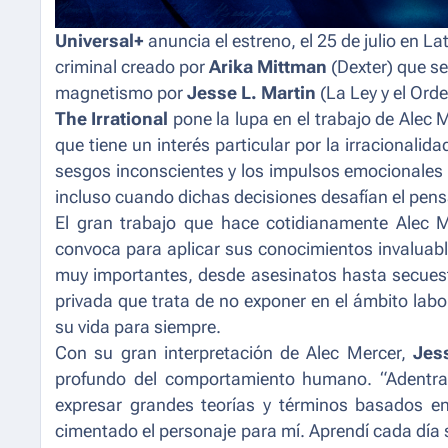
Universal+
anuncia el estreno, el 25 de julio en 
criminal creado por
Arika Mittman
(
Dexter
) que s
magnetismo por
Jesse L. Martin
(
La Ley y el Ord
The Irrational
pone la lupa en el trabajo de Alec M
que tiene un interés particular por la irracional
sesgos inconscientes y los impulsos emocionales 
incluso cuando dichas decisiones desafían el pens
El gran trabajo que hace cotidianamente Alec M
convoca para aplicar sus conocimientos invaluabl
muy importantes, desde asesinatos hasta secuestr
privada que trata de no exponer en el ámbito lab
su vida para siempre.
Con su gran interpretación de Alec Mercer,
Jes
profundo del comportamiento humano.
“Adentr
expresar grandes teorías y términos basados e
cimentado el personaje para mí. Aprendí cada día