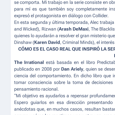
se comporta. Mi trabajo en la serie consiste en o
para mí es que también soy completamente irr
expresó el protagonista en diálogo con Collider.
En esta segunda y última temporada, Alec trabaja
and Wicked
), Rizwan (
Arash DeMaxi
,
The Blacklis
quienes lo ayudarán a resolver el gran misterio qu
Dinshaw (
Karen David
,
Criminal Minds
), el inter
CÓMO ES EL CASO REAL QUE INSPIRÓ LA SE
The Irrational
está basada en el libro
Predicta
publicado en 2008 por
Dan Ariely
, quien se des
ciencia del comportamiento. En dicho libro que in
tomar consciencia sobre la toma de decisiones 
pensamiento racional.
“Mi objetivo es ayudarlos a repensar profundamen
Espero guiarlos en esa dirección presentando
anécdotas que, en muchos casos, resultan bastant