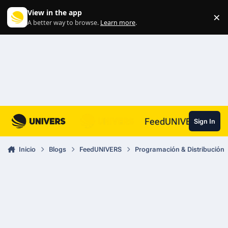
Skip to content
View in the app
×
Di
A better way to browse.
Learn more
.
FeedUNIVERS
Sign In
Inicio
Blogs
FeedUNIVERS
Programación & Distribución