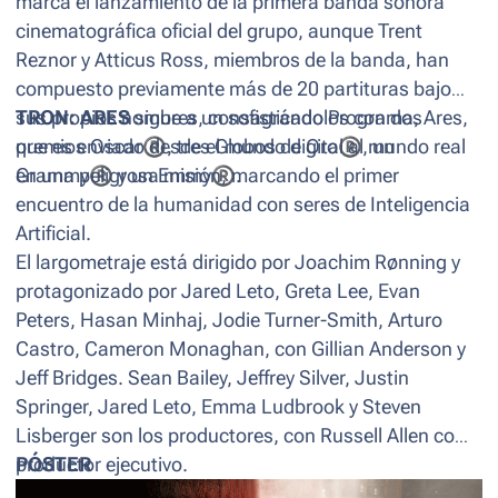
marca el lanzamiento de la primera banda sonora
cinematográfica oficial del grupo, aunque Trent
Reznor y Atticus Ross, miembros de la banda, han
compuesto previamente más de 20 partituras bajo
sus propios nombres, consagrándolos con dos
TRON: ARES
sigue a un sofisticado Programa, Ares,
premios Oscar
que es enviado desde el mundo digital al mundo real
®
, tres Globos de Oro
®
, un
Grammy
en una peligrosa misión, marcando el primer
®
y un Emmy
®
.
encuentro de la humanidad con seres de Inteligencia
Artificial.
El largometraje está dirigido por Joachim Rønning y
protagonizado por Jared Leto, Greta Lee, Evan
Peters, Hasan Minhaj, Jodie Turner-Smith, Arturo
Castro, Cameron Monaghan, con Gillian Anderson y
Jeff Bridges. Sean Bailey, Jeffrey Silver, Justin
Springer, Jared Leto, Emma Ludbrook y Steven
Lisberger son los productores, con Russell Allen como
productor ejecutivo.
PÓSTER