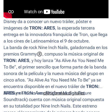
Disney da a conocer un nuevo tráiler, póster e
imágenes de
TRON: ARES
, la esperada tercera
entrega en la innovadora franquicia de Tron, que llega
a los cines de Latinoamérica el 9 de octubre.
La banda de rock Nine Inch Nails, galadornada en los
premios Grammy
®
, compuso la música original de
TRON: ARES
, y hoy lanza “As Alive As You Need Me
To Be”, el primer sencillo que forma parte de la banda
sonora de la película y la nueva música del grupo en
cinco años. “As Alive As You Need Me To Be” ya se
encuentra disponible en el nuevo tráiler de
TRON:
ARES
El álbum
y en todas las
TRON: Ares (Original Motion Picture
plataformas digitales
.
Soundtrack)
cuenta con música original compuesta
en su totalidad por Nine Inch Nails. Este estreno