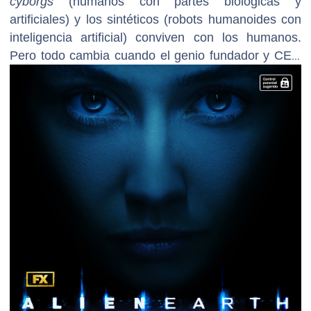
cyborgs
(humanos con partes biológicas y
artificiales) y los sintéticos (robots humanoides con
inteligencia artificial) conviven con los humanos.
Pero todo cambia cuando el genio fundador y CEO
de Prodigy Corporation desbloquea un avance
tecnológico revolucionario: los híbridos (robots
humanoides con conciencia humana). El primer
prototipo híbrido, llamado Wendy, marca una nueva
etapa en la carrera por alcanzar la inmortalidad.
Tras la colisión de la nave espacial de Weyland-
Yutani con Prodigy City, Wendy y otros híbridos se
enfrentan a formas de vida misteriosas y más
aterradoras de lo que nadie podría haber imaginado.