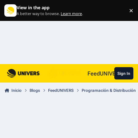
Skip to content
View in the app
×
Di
A better way to browse.
Learn more
.
FeedUNIVERS
Sign In
Inicio
Blogs
FeedUNIVERS
Programación & Distribución