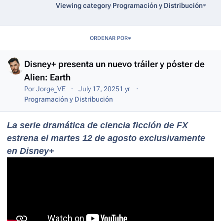
Viewing category Programación y Distribución
Entries in this blog
ORDENAR POR
Disney+ presenta un nuevo tráiler y póster de
Alien: Earth
Por
Jorge_VE
July 17, 2025
1 yr
Programación y Distribución
La serie dramática de ciencia ficción de FX
estrena el martes 12 de agosto exclusivamente
en Disney+