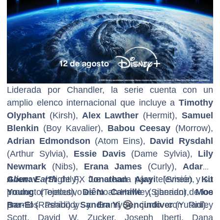
Liderada por Chandler, la serie cuenta con un
amplio elenco internacional que incluye a
Timothy
Olyphant
(Kirsh),
Alex Lawther
(Hermit),
Samuel
Blenkin
(Boy Kavalier),
Babou Ceesay
(Morrow),
Adrian Edmondson
(Atom Eins),
David Rysdahl
(Arthur Sylvia),
Essie Davis
(Dame Sylvia),
Lily
Newmark
(Nibs),
Erana James
(Curly),
Adarsh
Gourav
Alien: Earth
(Slightly),
de FX fue creada para televisión y su
Jonathan Ajayi
(Smee),
Kit
Young
productor ejecutivo es Noah Hawley, ganador de los
(Tootles),
Diêm Camille
(Siberian),
Moe
Bar-El
premios Peabody y Emmy
(Rashidi) y
Sandra Yi Sencindiver
®
, junto con Ridley
(Yutani).
Scott, David W. Zucker, Joseph Iberti, Dana