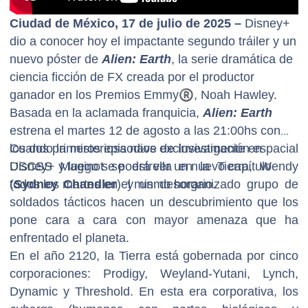
Ciudad de México, 17 de julio de 2025 –
Disney+
dio a conocer hoy el impactante segundo tráiler y un
nuevo póster de
Alien: Earth
, la serie dramática de
ciencia ficción de
FX creada por el productor
ganador en los Premios Emmy
®
, Noah Hawley.
Basada en la aclamada franquicia,
Alien: Earth
estrena el martes 12 de agosto a las 21:00hs con
los dos primeros episodios exclusivamente en
Cuando la misteriosa nave de investigación espacial
Disney+ y luego se podrá ver un nuevo capítulo
USCSS Maginot se estrella en la Tierra, Wendy
todos los martes en el mismo horario.
(
Sydney Chandler
) y un desorganizado grupo de
soldados tácticos hacen un descubrimiento que los
pone cara a cara con mayor amenaza que ha
enfrentado el planeta.
En el año 2120, la Tierra está gobernada por cinco
corporaciones: Prodigy, Weyland-Yutani, Lynch,
Dynamic y Threshold. En esta era corporativa, los