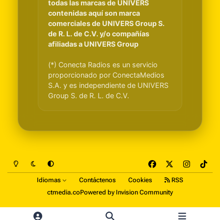
todas las marcas de UNIVERS
contenidas aquí son marca
comerciales de UNIVERS Group S.
de R. L. de C.V. y/o compañías
afiliadas a UNIVERS Group
(*) Conecta Radios es un servicio
proporcionado por ConectaMedios
S.A. y es independiente de UNIVERS
Group S. de R. L. de C.V.
Light Mode
Dark Mode
System Preference
f
x
i
t
a
n
i
Idiomas
Contáctenos
Cookies
RSS
c
s
k
ctmedia.co
Powered by
Invision Community
e
t
t
b
a
o
o
g
k