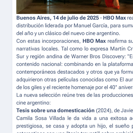
Buenos Aires, 14 de julio de 2025
-
HBO Max
re
distribución liderada por Manuel García,
para suma
del año y un clásico del nuevo cine argentino.
Con estas incorporaciones,
HBO Max
reafirma su
narrativas locales. Tal como lo expresa Martín 
Sur y región andina de Warner Bros Discovery:
"E
contenido nacional: combinando en la plataforma 
contemporáneos destacados y otros que ya forman 
adquirieron otras películas conocidas como El aur
de los giles y el reciente homenaje por el 40° aniv
La nueva selección reúne tres de las producciones
cine argentino:
Tesis sobre una domesticación
(2024), de Javie
Camila Sosa Villada le da vida a una exitosa act
prestigiosa, se casa y adopta un hijo, el sueño 