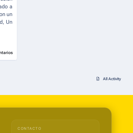
gado a
con un
nd, Un
ntarios
All Activity
CONTACTO