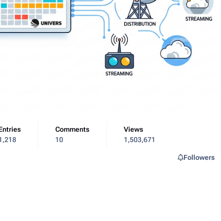
Entries
Comments
Views
1,218
10
1,503,671
Followers