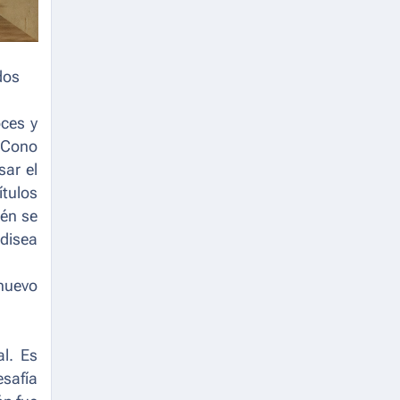
dos
oces y
a Cono
sar el
ítulos
ién se
odisea
 nuevo
al. Es
esafía