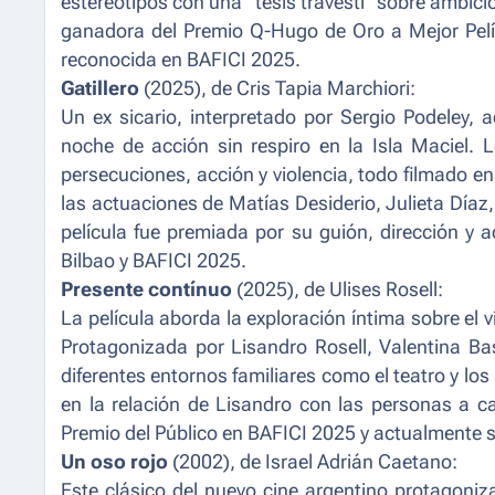
estereotipos con una "tesis travesti" sobre ambic
ganadora del Premio Q-Hugo de Oro a Mejor Pelíc
reconocida en BAFICI 2025.
Gatillero
(2025),
de Cris Tapia Marchiori:
Un ex sicario, interpretado por Sergio Podeley, 
noche de acción sin respiro en la Isla Maciel. L
persecuciones, acción y violencia, todo filmado e
las actuaciones de Matías Desiderio, Julieta Díaz
película fue premiada por su guión, dirección y 
Bilbao y BAFICI 2025.
Presente contínuo
(2025), de Ulises Rosell:
La película aborda la exploración íntima sobre el
Protagonizada por Lisandro Rosell, Valentina Bas
diferentes entornos familiares como el teatro y los
en la relación de Lisandro con las personas a c
Premio del Público en BAFICI 2025 y actualmente 
Un oso rojo
(2002),
de Israel Adrián Caetano:
Este clásico del nuevo cine argentino protagoniza