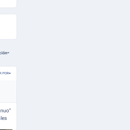
ción
R POR
inuo"
ales