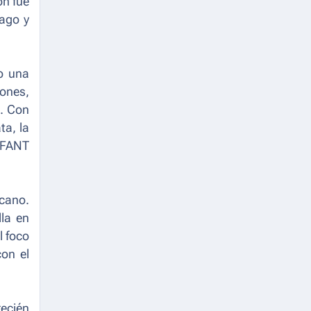
ón fue
cago y
do una
iones,
s. Con
ta, la
, FANT
rcano.
lla en
l foco
con el
recién