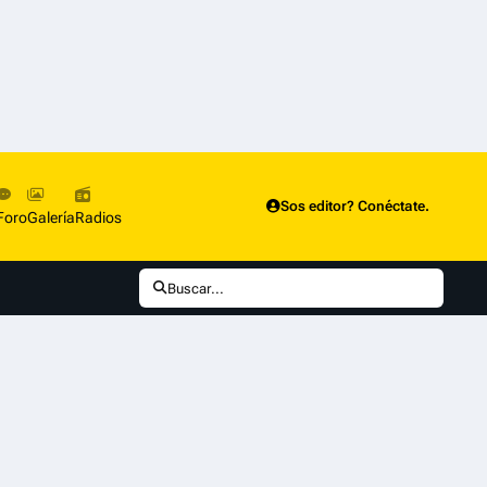
Sos editor? Conéctate.
Foro
Galería
Radios
Buscar...