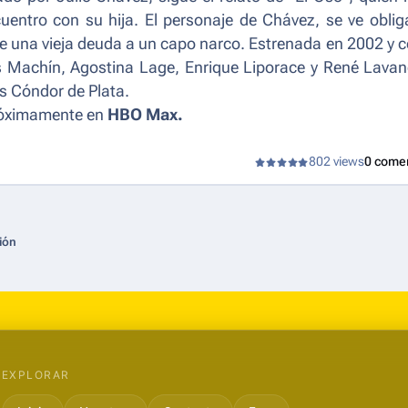
ncuentro con su hija. El personaje de Chávez, se ve obli
le una vieja deuda a un capo narco. Estrenada en 2002 y 
uis Machín, Agostina Lage, Enrique Liporace y René Lava
s Cóndor de Plata.
próximamente en
HBO Max.
802 views
0 come
ión
EXPLORAR