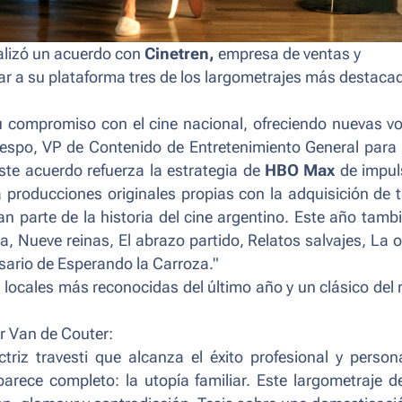
alizó un acuerdo con
Cinetren,
empresa de ventas y
r a su plataforma tres de los largometrajes más destaca
 compromiso con el cine nacional, ofreciendo nuevas v
Crespo, VP de Contenido de Entretenimiento General par
ste acuerdo refuerza la estrategia de
HBO Max
de impul
producciones originales propias con la adquisición de t
parte de la historia del cine argentino. Este año tamb
a, Nueve reinas, El abrazo partido, Relatos salvajes, La 
ersario de Esperando la Carroza."
 locales más reconocidas del último año y un clásico del
r Van de Couter:
riz travesti que alcanza el éxito profesional y person
parece completo: la utopía familiar. Este largometraje d