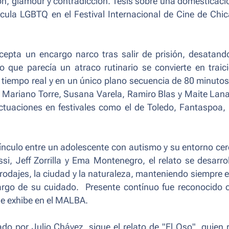
ión, glamour y contradicción. Tesis sobre una domesticaci
ula LGBTQ en el Festival Internacional de Cine de Chi
acepta un encargo narco tras salir de prisión, desatan
o que parecía un atraco rutinario se convierte en traic
n tiempo real y en un único plano secuencia de 80 minuto
, Mariano Torre, Susana Varela, Ramiro Blas y Maite Lana
actuaciones en festivales como el de Toledo, Fantaspoa
 vínculo entre un adolescente con autismo y su entorno ce
si, Jeff Zorrilla y Ema Montenegro, el relato se desarro
 rodajes, la ciudad y la naturaleza, manteniendo siempre e
argo de su cuidado. Presente contínuo fue reconocido 
se exhibe en el MALBA.
do por Julio Chávez, sigue el relato de "El Oso", quien 