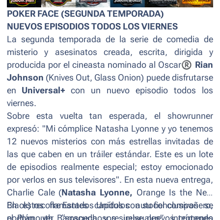
POKER FACE (SEGUNDA TEMPORADA)
NUEVOS EPISODIOS TODOS LOS VIERNES
La segunda temporada de la serie de comedia de
misterio y asesinatos creada, escrita, dirigida y
producida por el cineasta nominado al Oscar
®
Rian
Johnson
(
Knives Out, Glass Onion
) puede disfrutarse
en
Universal+
con un nuevo episodio todos los
viernes.
Sobre esta vuelta tan esperada, el
showrunner
expresó: "Mi cómplice Natasha Lyonne y yo tenemos
12 nuevos misterios con más estrellas invitadas de
las que caben en un tráiler estándar. Este es un lote
de episodios realmente especial; estoy emocionado
por verlos en sus televisores". En esta nueva entrega,
Charlie Cale (
Natasha Lyonne,
Orange Is the New
Black
En estos flamantes capítulos autoconclusivos se
) recorre Estados Unidos con su fiel compañero,
el Plymouth Barracuda, y resuelve nuevos crímenes
podrán ver “sospechosos inusuales” intentando