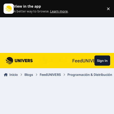
Skip to content
View in the app
×
Di
A better way to browse.
Learn more
.
FeedUNIVERS
Sign In
Inicio
Blogs
FeedUNIVERS
Programación & Distribución