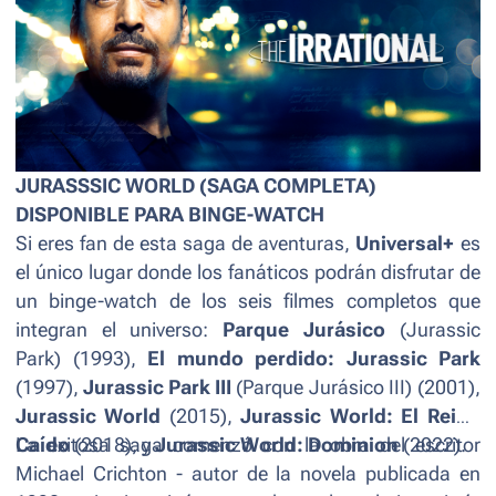
JURASSSIC WORLD (SAGA COMPLETA)
DISPONIBLE PARA BINGE-WATCH
Si eres fan de esta saga de aventuras,
Universal+
es
el único lugar donde los fanáticos podrán disfrutar de
un binge-watch de los seis filmes completos que
integran el universo:
Parque Jurásico
(
Jurassic
Park
) (1993),
El mundo perdido: Jurassic Park
(1997),
Jurassic Park III
(
Parque Jurásico III
) (2001),
Jurassic World
(2015),
Jurassic World: El Reino
Caído
La exitosa saga comenzó con la obra del escritor
(2018), y
Jurassic World: Dominion
(2022).
Michael Crichton - autor de la novela publicada en