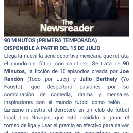
90 MINUTOS (PRIMERA TEMPORADA)
DISPONIBLE A PARTIR DEL 15 DE JULIO
Llega la nueva la serie deportiva mexicana que retrata
el mundo del fútbol con candidez. Se trata de
90
Minutos
, la ficción de 10 episodios creada por
Joe
Rendón
(
Todo por Lucy
) y
Julio Berthely
(
Yo
Fausto
), que despertará pasiones por su
combinación de comedia, drama y mensajes
inspiradores con el mundo fútbol como telón de
fondo.
La serie muestra el derrotero en un club de fútbol
local, Las Navajas, que está decidido a ganar el
torneo de liga y usar el premio en efectivo para salvar
el campo donde crecieron de convertirse en un