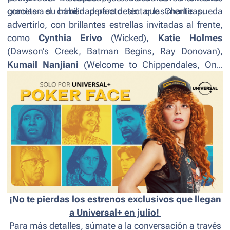
gracias a su habilidad para detectar las mentiras.
cometer el crimen perfecto sin que Charlie pueda
advertirlo, con brillantes estrellas invitadas al frente,
como
Cynthia Erivo
(
Wicked
),
Katie Holmes
(
Dawson’s Creek, Batman Begins, Ray Donovan
),
Kumail Nanjiani
(
Welcome to Chippendales, Only
Murders in the Building
),
John Mulaney
(
Saturday
Night Live
),
Melanie Lynskey
(The Last of Us,
Yellowjackets
), y
Taylor Schilling
, quien se
reencuentra con Lyonne en esta comedia ganadora
del Emmy
®
luego de haber trabajado juntas en
pantalla en
Orange is the New Black
.
¡No te pierdas los estrenos exclusivos que llegan
a Universal+ en julio!
Para más detalles, súmate a la conversación a través