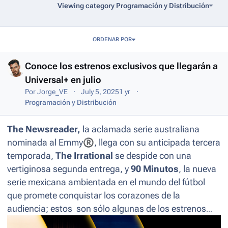
Viewing category Programación y Distribución
Entries in this blog
ORDENAR POR
Conoce los estrenos exclusivos que llegarán a
Universal+ en julio
Por
Jorge_VE
July 5, 2025
1 yr
Programación y Distribución
The Newsreader,
la aclamada serie australiana
nominada al Emmy
®
, llega con su anticipada tercera
temporada,
The Irrational
se despide con una
vertiginosa segunda entrega, y
90 Minutos
, la nueva
serie mexicana ambientada en el mundo del fútbol
que promete conquistar los corazones de la
audiencia; estos son sólo algunas de los estrenos
que desembarcan en Latinoamérica por
Universal+.