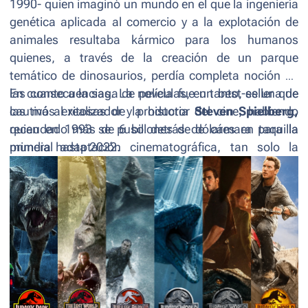
1990- quien imaginó un mundo en el que la ingeniería
genética aplicada al comercio y a la explotación de
animales resultaba kármico para los humanos
quienes, a través de la creación de un parque
temático de dinosaurios, perdía completa noción de
las consecuencias. La novela fue un best-seller que
En cuanto a la saga de películas, en tanto, es una de
cautivó al realizador y productor
las más exitosas de la historia del cine, habiendo
Steven Spielberg,
quien en 1993 se puso detrás de cámara para la
recaudado más de 6 billones de dólares en taquilla
primera adaptación cinematográfica, tan solo la
mundial hasta 2022.
punta del ovillo de una franquicia que género 5
billones de dólares en ingresos, convirtiéndola en una
de las franquicias de medios de comunicación más
taquilleras de todos los tiempos.