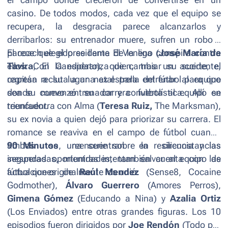
casino. De todos modos, cada vez que el equipo se
recupera, la desgracia parece alcanzarlos y
derribarlos: su entrenador muere, sufren un robo y
parece que el presidente de la liga conspira contra
El coach elegido se llama El Veneno (
José María de
ellos. Con la esperanza de cambiar su suerte, el
Tavira
,
El Candidato
), quien, tras un accidente,
capitán recluta a una ex estrella del fútbol para que
regresa a su lugar natal para entrenar al equipo
sea su nuevo entrenador y convierta al equipo en
donde comenzó su carrera futbolística. Allí se
triunfador.
reencuentra con Alma (
Teresa Ruiz,
The Marksman
),
su ex novia a quien dejó para priorizar su carrera. El
romance se reaviva en el campo de fútbol cuando
ambos se reencuentran en circunstancias
90 Minutos
, una serie sobre la resiliencia y las
inesperadas, mientras intentan salvar al equipo de
segundas oportunidades, también cuenta con las
fútbol que originalmente los unió.
actuaciones de
Raúl Mendez
(
Sense8, Cocaine
Godmother
),
Álvaro Guerrero
(
Amores Perros),
Gimena Gómez
(
Educando a Nina
) y
Azalia Ortiz
(
Los Enviados
) entre otras grandes figuras. Los 10
episodios fueron dirigidos por
Joe Rendón
(
Todo por