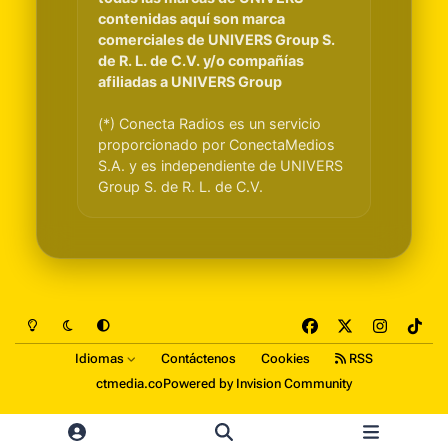
contenidas aquí son marca
comerciales de UNIVERS Group S.
de R. L. de C.V. y/o compañías
afiliadas a UNIVERS Group
(*) Conecta Radios es un servicio
proporcionado por ConectaMedios
S.A. y es independiente de UNIVERS
Group S. de R. L. de C.V.
Light Mode
Dark Mode
System Preference
f
x
i
t
a
n
i
Idiomas
Contáctenos
Cookies
RSS
c
s
k
ctmedia.co
Powered by
Invision Community
e
t
t
b
a
o
o
g
k