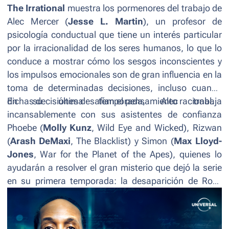
The Irrational
muestra los pormenores del trabajo de
Alec Mercer (
Jesse L. Martin
), un profesor de
psicología conductual que tiene un interés particular
por la irracionalidad de los seres humanos, lo que lo
conduce a mostrar cómo los sesgos inconscientes y
los impulsos emocionales son de gran influencia en la
toma de determinadas decisiones, incluso cuando
dichas decisiones desafían el pensamiento racional.
En su última temporada, Alec trabaja
incansablemente con sus asistentes de confianza
Phoebe (
Molly Kunz
,
Wild Eye and Wicked
), Rizwan
(
Arash DeMaxi
,
The Blacklist
) y Simon (
Max Lloyd-
Jones
,
War for the Planet of the Apes
), quienes lo
ayudarán a resolver el gran misterio que dejó la serie
en su primera temporada: la desaparición de Rose
Dinshaw (
Karen David
,
Criminal Minds
), el interés
romántico del protagonista y compañera de equipo.