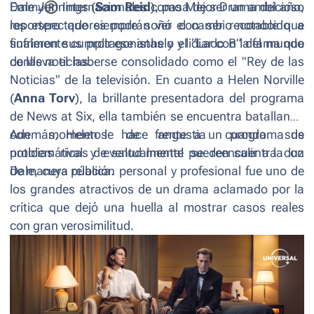
Emmy
Dale Jennings (
®
Internacionales como Mejor Drama del año,
Sam Reid
), pasa de ser un ambicioso
los espectadores podrán ver el cambio notable que
reportero que siempre soñó con ser reconocido a
sufrieron sus protagonistas y el “Lado B” del mundo
finalmente cumplir ese anhelo y lidiar con la fama que
de las noticias.
conlleva el haberse consolidado como el "Rey de las
Noticias" de la televisión. En cuanto a Helen Norville
(
Anna Torv
), la brillante presentadora del programa
de
News at Six,
ella también se encuentra batallando
con momentos de angustia cuando sus
Además, Helen le hace frente a un programa de
problemáticas de salud mental pueden salir a la luz
noticias rival y eventualmente se reencuentra con
de manera pública.
Dale, cuya relación personal y profesional fue uno de
los grandes atractivos de un drama aclamado por la
crítica que dejó una huella al mostrar casos reales
con gran verosimilitud.