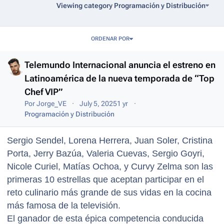
Viewing category Programación y Distribución
Entries in this blog
ORDENAR POR
Telemundo Internacional anuncia el estreno en
Latinoamérica de la nueva temporada de “Top
Chef VIP”
Por
Jorge_VE
July 5, 2025
1 yr
Programación y Distribución
Sergio Sendel, Lorena Herrera, Juan Soler, Cristina
Porta, Jerry Bazúa, Valeria Cuevas, Sergio Goyri,
Nicole Curiel, Matías Ochoa, y Curvy Zelma son las
primeras 10 estrellas que aceptan participar en el
reto culinario más grande de sus vidas en la cocina
más famosa de la televisión.
El ganador de esta épica competencia conducida