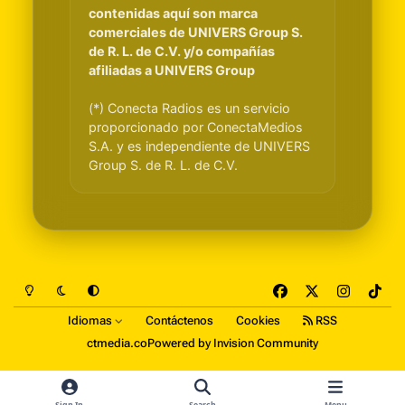
contenidas aquí son marca
comerciales de UNIVERS Group S.
de R. L. de C.V. y/o compañías
afiliadas a UNIVERS Group
(*) Conecta Radios es un servicio
proporcionado por ConectaMedios
S.A. y es independiente de UNIVERS
Group S. de R. L. de C.V.
Light Mode
Dark Mode
System Preference
f
x
i
t
a
n
i
Idiomas
Contáctenos
Cookies
RSS
c
s
k
ctmedia.co
Powered by
Invision Community
e
t
t
b
a
o
o
g
k
Sign In
Search
Menu