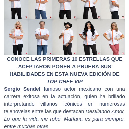
entretenimiento, Villalobos cuenta con una
destacada trayectoria artística que abarca exitosas
series de televisión, la conducción de especiales y
una fuerte presencia en las redes sociales con
millones de seguidores en Instagram y TikTok.
CONOCE LAS PRIMERAS 10 ESTRELLAS QUE
ACEPTARON PONER A PRUEBA SUS
HABILIDADES EN ESTA NUEVA EDICIÓN DE
TOP CHEF VIP
Sergio Sendel
famoso actor mexicano con una
carrera exitosa en la actuación, quien ha brillado
interpretando villanos icónicos en numerosas
telenovelas entre las que destacan
Destilando Amor,
Lo que la vida me robó, Mañana es para siempre,
entre muchas otras.