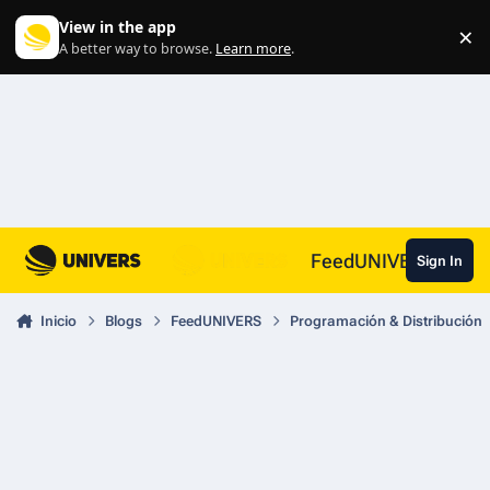
Skip to content
View in the app
×
Di
A better way to browse.
Learn more
.
FeedUNIVERS
Sign In
Inicio
Blogs
FeedUNIVERS
Programación & Distribución