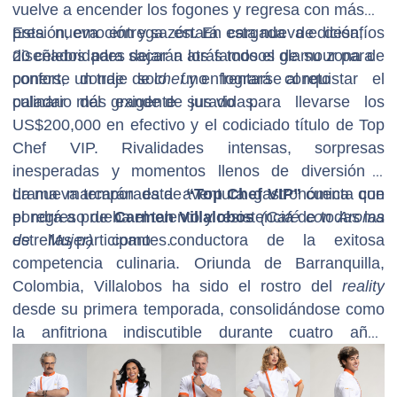
vuelve a encender los fogones y regresa con más
presión, emoción y sazón. En esta nueva edición,
Esta nueva entrega estará cargada de desafíos
20 celebridades dejarán atrás todo el glamour para
diseñados para sacar a los famosos de su zona de
ponerse un traje de
confort, donde solo uno logrará conquistar el
chef
y enfrentarse al reto
culinario más grande de sus vidas.
paladar del exigente jurado para llevarse los
US$200,000 en efectivo y el codiciado título de Top
Chef VIP. Rivalidades intensas, sorpresas
inesperadas y momentos llenos de diversión y
drama marcarán esta aventura gastronómica que
La nueva temporada de
“Top Chef VIP”
cuenta con
pondrá a prueba el talento y resistencia de todas las
el regreso de
Carmen Villalobos
(Café con Aroma
estrellas participantes.
de Mujer)
como conductora de la exitosa
competencia culinaria. Oriunda de Barranquilla,
Colombia, Villalobos ha sido el rostro del
reality
desde su primera temporada, consolidándose como
la anfitriona indiscutible durante cuatro años
consecutivos. Reconocida como una de las
personalidades más versátiles del mundo del