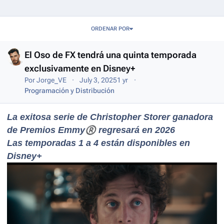
Entries in this blog
ORDENAR POR
El Oso de FX tendrá una quinta temporada
exclusivamente en Disney+
Por
Jorge_VE
July 3, 2025
1 yr
Programación y Distribución
La exitosa serie de Christopher Storer ganadora
de Premios Emmy
®
regresará en 2026
Las temporadas 1 a 4 están disponibles en
Disney+