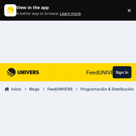
Skip to content
View in the app
×
Di
A better way to browse.
Learn more
.
FeedUNIVERS
Sign In
Inicio
Blogs
FeedUNIVERS
Programación & Distribución