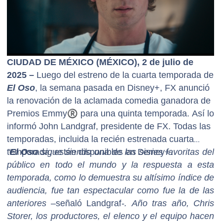
CIUDAD DE MÉXICO (MÉXICO), 2 de julio de
2025 –
Luego del estreno de la cuarta temporada de
El Oso
, la semana pasada en Disney+,
FX anunció
la renovación de la aclamada comedia ganadora de
Premios Emmy
®
para una quinta temporada. Así lo
informó John Landgraf, presidente de FX. Todas las
temporadas, incluida la recién estrenada cuarta
temporada, están disponibles en Disney+.
"
El Oso
sigue siendo una de las series favoritas del
público en todo el mundo y la respuesta a esta
temporada, como lo demuestra su altísimo índice de
audiencia, fue tan espectacular como fue la de las
anteriores –
señaló Landgraf
-. Año tras año, Chris
Storer, los productores, el elenco y el equipo hacen