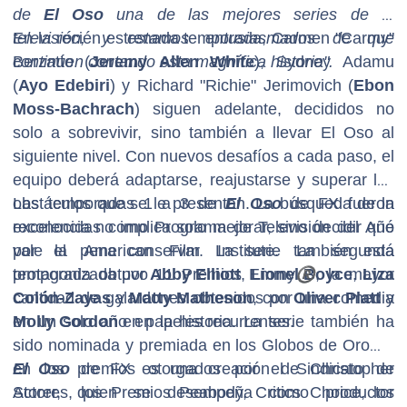
de
El Oso
una de las mejores series de la
televisión, y estamos entusiasmados de que
En la recién estrenada temporada, Carmen "Carmy"
continúen contando esta magnífica historia".
Berzatto (
Jeremy Allen White
), Sydney Adamu
(
Ayo Edebiri
) y Richard "Richie" Jerimovich (
Ebon
Moss-Bachrach
) siguen adelante, decididos no
solo a sobrevivir, sino también a llevar El Oso al
siguiente nivel. Con nuevos desafíos a cada paso, el
equipo deberá adaptarse, reajustarse y superar los
obstáculos que se le presentan. La búsqueda de la
Las temporadas 1 a 3
de
El Oso
de FX fueron
excelencia no implica solo mejorar, sino decidir qué
reconocidas como Programa de Televisión del Año
vale la pena conservar. La serie también está
por el American Film Institute. La segunda
protagonizada por
temporada obtuvo 11 Premios Emmy
Abby Elliott
,
Lionel Boyce
®
, la mayor
,
Liza
Colón-Zayas
cantidad de galardones obtenidos por una comedia
y
Matty Matheson
, con
Oliver Platt
y
Molly Gordon
en un solo año en la historia. La serie también ha
en papeles recurrentes.
sido nominada y premiada en los Globos de Oro
®
,
en los premios otorgados por el Sindicato de
El Oso
de FX es una creación de Christopher
Actores, los Premios Peabody, Critics Choice, los
Storer, quien se desempeña como productor