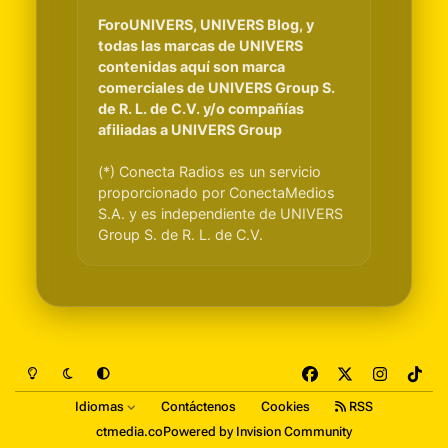
ForoUNIVERS, UNIVERS Blog, y
todas las marcas de UNIVERS
contenidas aquí son marca
comerciales de UNIVERS Group S.
de R. L. de C.V. y/o compañías
afiliadas a UNIVERS Group
(*) Conecta Radios es un servicio
proporcionado por ConectaMedios
S.A. y es independiente de UNIVERS
Group S. de R. L. de C.V.
Light Mode
Dark Mode
System Preference
f
x
i
t
a
n
i
Idiomas
Contáctenos
Cookies
RSS
c
s
k
ctmedia.co
Powered by
Invision Community
e
t
t