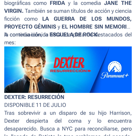
biográficas como
FRIDA
y
la comedia
JANE THE
VIRGIN.
También se suman títulos de acción y ciencia
ficción como
LA GUERRA DE LOS MUNDOS
,
PROYECTO GÉMINIS
y
EL HOMBRE SIN MEMORIA
,
la comedia icónica
A continuación, la lista completa de destacados del
ESCUELA DE ROCK.
mes:
DEXTER: RESURRECIÓN
DISPONIBLE 11 DE JULIO
Tras sobrevivir a un disparo de su hijo Harrison,
Dexter despierta del coma y lo encuentra
desaparecido. Busca a NYC para reconciliarse, pero