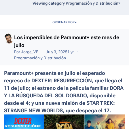
Viewing category Programación y Distribución
Entries in this blog
ORDENAR POR
Los imperdibles de Paramount+ este mes de
julio
Por
Jorge_VE
July 3, 2025
1 yr
Programación y Distribución
Paramount+ presenta en julio el esperado
regreso de DEXTER: RESURRECCIÓN, que llega el
11 de julio; el estreno de la película familiar DORA
Y LA BÚSQUEDA DEL SOL DORADO, disponible
desde el 4; y una nueva misión de STAR TREK:
STRANGE NEW WORLDS, que despega el 17.