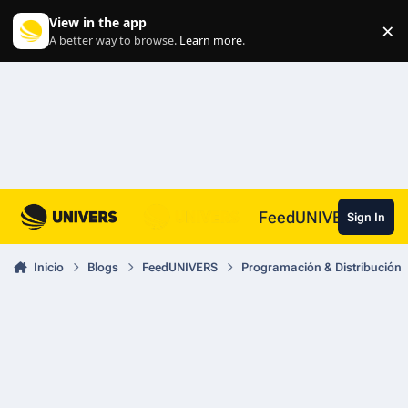
Skip to content
View in the app
×
Di
A better way to browse.
Learn more
.
FeedUNIVERS
Sign In
Inicio
Blogs
FeedUNIVERS
Programación & Distribución