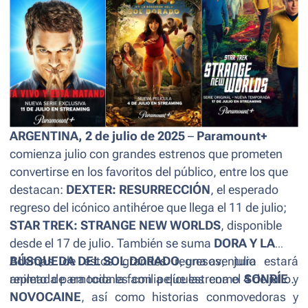
ARGENTINA, 2 de julio de 2025
–
Paramount+
comienza julio con grandes estrenos que prometen
convertirse en los favoritos del público, entre los que
destacan:
DEXTER: RESURRECCIÓN
, el esperado
regreso del icónico antihéroe que llega el 11 de julio;
STAR TREK: STRANGE NEW WORLDS
, disponible
desde el 17 de julio. También se suma
DORA Y LA
BÚSQUEDA DEL SOL DORADO
Además de estos grandes regresos, julio estará
, una aventura
animada para toda la familia que estrena el 4 de julio.
repleto de emociones con películas como
SONRÍE
y
NOVOCAINE
, así como historias conmovedoras y