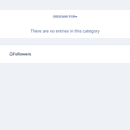
Entries in this blog
ORDENAR POR
There are no entries in this category
Followers