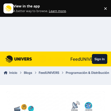
Skip to content
View in the app
×
Di
A better way to browse.
Learn more
.
FeedUNIVERS
Sign In
Inicio
Blogs
FeedUNIVERS
Programación & Distribución