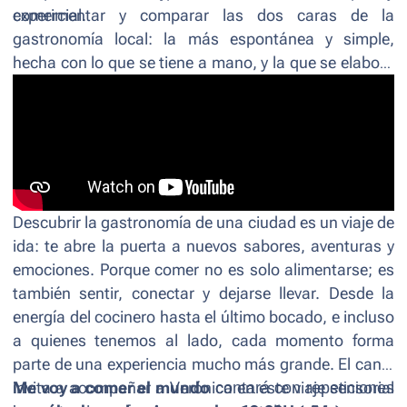
comercial.
experimentar y comparar las dos caras de la
gastronomía local: la más espontánea y simple,
hecha con lo que se tiene a mano, y la que se elabora
con mayores recursos y herramientas.
Descubrir la gastronomía de una ciudad es un viaje de
ida: te abre la puerta a nuevos sabores, aventuras y
emociones. Porque comer no es solo alimentarse; es
también sentir, conectar y dejarse llevar. Desde la
energía del cocinero hasta el último bocado, e incluso
a quienes tenemos al lado, cada momento forma
parte de una experiencia mucho más grande. El canal
invita a acompañar a Verónica en este viaje sensorial
Me voy a comer el mundo
contará con repeticiones