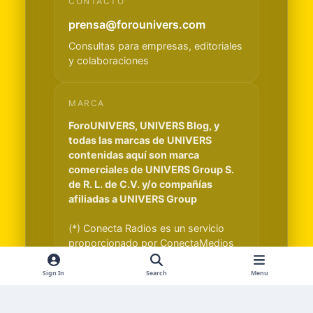
CONTACTO
prensa@forounivers.com
Consultas para empresas, editoriales
y colaboraciones
MARCA
ForoUNIVERS, UNIVERS Blog, y
todas las marcas de UNIVERS
contenidas aquí son marca
comerciales de UNIVERS Group S.
de R. L. de C.V. y/o compañías
afiliadas a UNIVERS Group
(*) Conecta Radios es un servicio
proporcionado por ConectaMedios
S.A. y es independiente de UNIVERS
Group S. de R. L. de C.V.
Sign In
Search
Menu