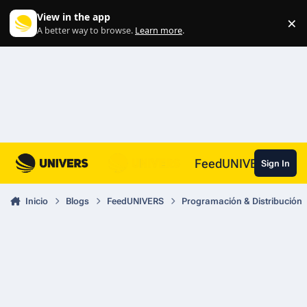
Skip to content
View in the app
×
Di
A better way to browse.
Learn more
.
FeedUNIVERS
Sign In
Inicio
Blogs
FeedUNIVERS
Programación & Distribución