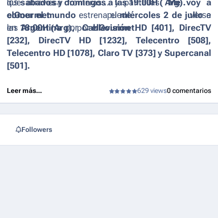
que atraviesa fronteras… y pantallas.
los
sábados y domingos a las 19:00H ( Arg).
Me voy a
comer el mundo
elGourmet
estrena el
puede verse
miércoles 2 de julio
a
las
en
Argentina
18:00H (Arg),
por
por
Cablevisión HD [401], DirecTV
elGourmet
.
[232], DirecTV HD [1232], Telecentro [508],
Telecentro HD [1078], Claro TV [373] y Supercanal
[501].
Leer más...
629 views
0 comentarios
Followers