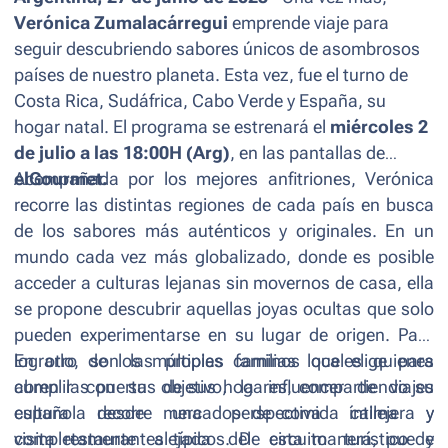
Verónica Zumalacárregui
emprende viaje para
seguir descubriendo sabores únicos de asombrosos
países de nuestro planeta. Esta vez, fue el turno de
Costa Rica, Sudáfrica, Cabo Verde y España, su
hogar natal.
El programa se estrenará el
miércoles 2
de julio a las 18:00H (Arg)
, en las pantallas de
elGourmet.
Acompañada por los mejores anfitriones, Verónica
recorre las distintas regiones de cada país en busca
de los sabores más auténticos y originales. En un
mundo cada vez más globalizado, donde es posible
acceder a culturas lejanas sin movernos de casa, ella
se propone descubrir aquellas joyas ocultas que solo
pueden experimentarse en su lugar de origen. Para
lograrlo, son las propias familias locales quienes
En otro de los múltiples caminos que elige para
abren las puertas de sus hogares, compartiendo su
cumplir con su objetivo, la influencer de viajes
cultura desde una perspectiva íntima y
española recorre mercados de comida callejera y
completamente alejada del circuito turístico y
visita restaurantes típicos. De esta manera, puede