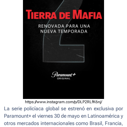
https://www.instagram.com/p/DLP2RLfK6nj/
La serie policíaca global se estrenó en exclusiva por
Paramount+ el viernes 30 de mayo en Latinoamérica y
otros mercados internacionales como Brasil, Francia,