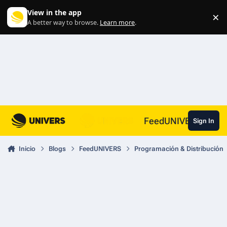
Skip to content
View in the app
×
Di
A better way to browse.
Learn more
.
FeedUNIVERS
Sign In
Inicio
Blogs
FeedUNIVERS
Programación & Distribución