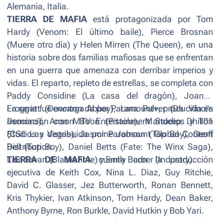
Alemania, Italia.
TIERRA DE MAFIA
está protagonizada por Tom
Hardy
(Venom: El último baile)
, Pierce Brosnan
(Muere otro día)
y Helen Mirren (
The Queen
), en una
historia sobre dos familias mafiosas que se enfrentan
en una guerra que amenaza con derribar imperios y
vidas. El reparto, repleto de estrellas, se completa con
Paddy Considine (
La casa del dragón
), Joanne
Froggatt (
La serie fue encargada por Paramount+, producida en
Downton Abbey
), Lara Pulver (
Da Vinci's
Demons
asociación con MTV Entertainment Studios y 101
), Anson Boon (
Pistola
), Mandeep Dhillon
(
Studios y distribuida por Paramount Global Content
CSI: Las Vegas
), Jasmine Jobson (
Top Boy
), Geoff
Bell (
Distribution.
Top Boy
), Daniel Betts (
Fate: The Winx Saga
),
Lisa Dwan (
TIERRA DE MAFIA
Blackshore
cuenta con la producción
) y Emily Barber (
Industry
).
ejecutiva de Keith Cox, Nina L. Diaz, Guy Ritchie,
David C. Glasser, Jez Butterworth, Ronan Bennett,
Kris Thykier, Ivan Atkinson, Tom Hardy, Dean Baker,
Anthony Byrne, Ron Burkle, David Hutkin y Bob Yari.