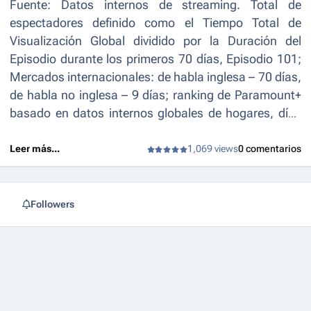
Fuente: Datos internos de streaming. Total de
espectadores definido como el Tiempo Total de
Visualización Global dividido por la Duración del
Episodio durante los primeros 70 días, Episodio 101;
Mercados internacionales: de habla inglesa – 70 días,
de habla no inglesa – 9 días; ranking de Paramount+
basado en datos internos globales de hogares, días
1-90; Nielsen, minutos basados en P2+ SVOD
Originals – semanas del 14/4/25, 21/4/25, 28/4/25,
Leer más...
1,069 views
0 comentarios
5/5/25 y 12/5/25.
Followers