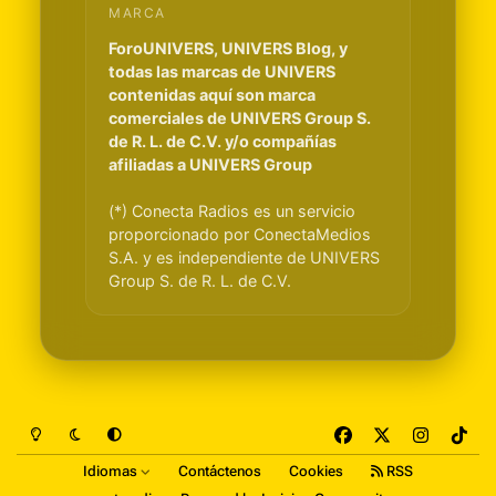
MARCA
ForoUNIVERS, UNIVERS Blog, y
todas las marcas de UNIVERS
contenidas aquí son marca
comerciales de UNIVERS Group S.
de R. L. de C.V. y/o compañías
afiliadas a UNIVERS Group
(*) Conecta Radios es un servicio
proporcionado por ConectaMedios
S.A. y es independiente de UNIVERS
Group S. de R. L. de C.V.
Light Mode
Dark Mode
System Preference
f
x
i
t
a
n
i
Idiomas
Contáctenos
Cookies
RSS
c
s
k