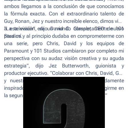
ambos llegamos a la conclusión de que conocíamos
la fórmula exacta. Con el extraordinario talento de
Guy, Ronan, Jez y nuestro increíble elenco, dimos vida
a esa visión
“La televisión era un mundo completamente nuevo
”, dijo David C. Glasser, CEO de 101
Studios.
para mí y al principio dudaba en comprometerme con
una serie, pero Chris, David y los equipos de
Paramount y 101 Studios cambiaron por completo mi
perspectiva con su audaz visión creativa y su aguda
estrategia
”, dijo Jez Butterworth, guionista y
productor ejecutivo. “
Colaborar con Chris, David, Guy
y nuestro elenco estelar ha sido profundamente
inspirador, y estoy entusiasmado por sumergirme en
la segunda temporada de
TIERRA DE MAFIA
.”