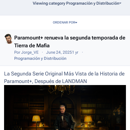
Viewing category Programación y Distribución
Entries in this blog
ORDENAR POR
Paramount+ renueva la segunda temporada de
Tierra de Mafia
Por
Jorge_VE
June 24, 2025
1 yr
Programación y Distribución
La Segunda Serie Original Más Vista de la Historia de
Paramount+, Después de LANDMAN