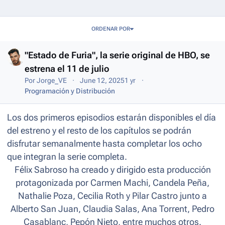
Entries in this blog
ORDENAR POR
"Estado de Furia", la serie original de HBO, se
estrena el 11 de julio
Por
Jorge_VE
June 12, 2025
1 yr
Programación y Distribución
Los dos primeros episodios estarán disponibles el día
del estreno y el resto de los capítulos se podrán
disfrutar semanalmente hasta completar los ocho
que integran la serie completa.
Félix Sabroso ha creado y dirigido esta producción
protagonizada por Carmen Machi, Candela Peña,
Nathalie Poza, Cecilia Roth y Pilar Castro junto a
Alberto San Juan, Claudia Salas, Ana Torrent, Pedro
Casablanc, Pepón Nieto, entre muchos otros.