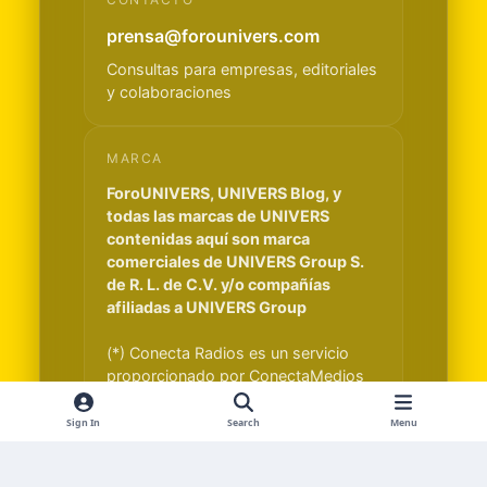
prensa@forounivers.com
Consultas para empresas, editoriales
y colaboraciones
MARCA
ForoUNIVERS, UNIVERS Blog, y
todas las marcas de UNIVERS
contenidas aquí son marca
comerciales de UNIVERS Group S.
de R. L. de C.V. y/o compañías
afiliadas a UNIVERS Group
(*) Conecta Radios es un servicio
proporcionado por ConectaMedios
S.A. y es independiente de UNIVERS
Group S. de R. L. de C.V.
Sign In
Search
Menu