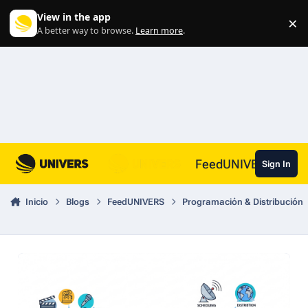
Skip to content
View in the app
×
Di
A better way to browse.
Learn more
.
FeedUNIVERS
Sign In
Inicio
Blogs
FeedUNIVERS
Programación & Distribución