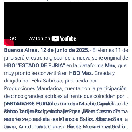
Buenos Aires, 12 de junio de 2025.-
El viernes 11 de
julio será el estreno global de la nueva serie original de
HBO "ESTADO DE FURIA"
en la plataforma
Max
, que
muy pronto se convertirá en
HBO Max
. Creada y
dirigida por Félix Sabroso, producida por
Producciones Mandarina, cuenta con la participación
de cinco grandes actrices al frente que coinciden por
primera vez en pantalla: Carmen Machi, Candela
"ESTADO DE FURIA"
es un retrato contemporáneo de
Peña, Cecilia Roth, Nathalie Poza y Pilar Castro. El
cinco mujeres
: personajes que lideran este drama
reparto se completa con Claudia Salas, Alberto San
sorpresivo, realista e intenso. Están dispuestas a
Juan, Ana Torrent, Claudia Roset, Mima Riera, Pedro
todo ante situaciones límite como extorsión,