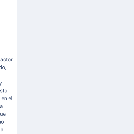
 actor
do,
y
esta
 en el
na
que
mo
la