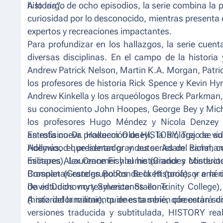
historia
A lo largo de ocho episodios, la serie combina la 
”.
curiosidad por lo desconocido, mientras presenta
expertos y recreaciones impactantes.
Para profundizar en los hallazgos, la serie cuent
diversas disciplinas. En el campo de la historia
Andrew Patrick Nelson, Martin K.A. Morgan, Patri
los profesores de historia Rick Spence y Kevin Hym
Andrew Kinkella y los arqueólogos Breck Parkman,
su conocimiento John Hoopes, George Bey y Micha
los profesores Hugo Méndez y Nicola Denzey Le
astrofísico Dr. Hakeem Oluseyi, la bióloga de vi
En esta nueva producción de HISTORY, Trejo se sum
Además, el presentador y autor Adam Richman, 
Hollywood que lideran grandes series del canal, 
militares Alex Cranmer y el historiador y condu
Escapes), Laurence Fishburne (Grandes Misterios 
Completan este grupo Ron Beckett (profesor emérit
Brosnan (Grandes Robos de la Historia), y a l
de estudios norteamericanos en Trinity College)
David Duchovny y Sylvester Stallone.
(historiador militar), quienes también ofrecerán su
A raíz del lanzamiento de esta serie, que estará 
versiones traducida y subtitulada, HISTORY real