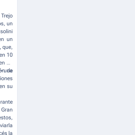
 Trejo
os, un
solini
en un
, que,
 en 10
 en un
ión de
 —una
iones
 en su
urante
a Gran
estos,
viarla
cés la