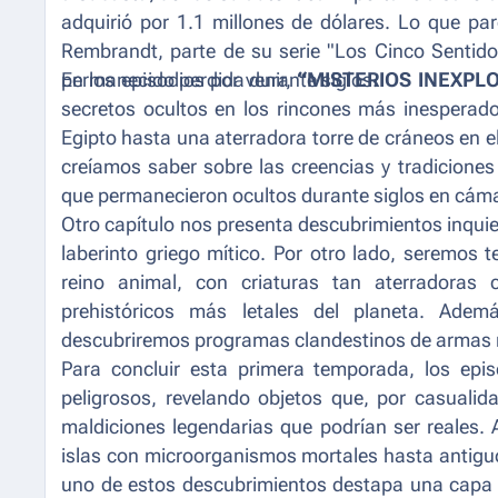
adquirió por 1.1 millones de dólares. Lo que par
Rembrandt, parte de su serie "Los Cinco Sentidos
permanecido perdida durante siglos.
En los episodios por venir,
“MISTERIOS INEXPL
secretos ocultos en los rincones más inesperado
Egipto hasta una aterradora torre de cráneos en el
creíamos saber sobre las creencias y tradicione
que permanecieron ocultos durante siglos en cáma
Otro capítulo nos presenta descubrimientos inqu
laberinto griego mítico. Por otro lado, seremos 
reino animal, con criaturas tan aterradoras
prehistóricos más letales del planeta. Ademá
descubriremos programas clandestinos de armas n
Para concluir esta primera temporada, los epi
peligrosos, revelando objetos que, por casual
maldiciones legendarias que podrían ser reales.
islas con microorganismos mortales hasta antig
uno de estos descubrimientos destapa una capa ad