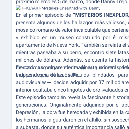
próximo miércoles 5 de marzo, donde Danny Trejo h
En el primer episodio de
“MISTERIOS INEXPLO
presenta algunos de los hallazgos más valiosos, 
mosaico romano de valor incalculable que pertenec
y exhibido en un museo construido por él mis
apartamento de Nueva York. También se relata el s
mientras paseaba a su perro, encontró siete lata
millones de dólares. Además, se cuenta la histo
mercado de pulgas, sin imaginar que detrás del 
En otro caso sorprendente de esta primera par
Independencia de los EE.UU.
empresa que ofrece vehículos blindados para
audiovisuales— decide adquirir por 37 mil dólare
interior ocultaba cinco lingotes de oro ¡valuados e
Este episodio también revela la fascinante histo
generaciones. Originalmente adquirida por el ab
Depresión, la obra fue heredada y exhibida en la c
los hermanos la guardaron en el altillo, sin sospec
a subasta, donde su auténtica importancia salió a 