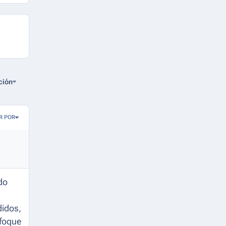
ción
R POR
do
didos,
foque