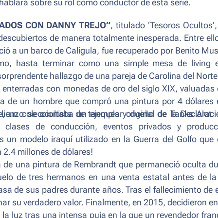
ablará sobre su rol como conductor de esta serie.
RADOS CON DANNY TREJO”
, titulado ‘Tesoros Ocultos’,
descubiertos de manera totalmente inesperada. Entre ell
ió a un barco de Calígula, fue recuperado por Benito Mus
mo, hasta terminar como una simple mesa de living 
orprendente hallazgo de una pareja de Carolina del Norte
s enterradas con monedas de oro del siglo XIX, valuadas
ria de un hombre que compró una pintura por 4 dólares
lienzo se ocultaba un ejemplar original de la Declarac
te, un coleccionista de tanques y dueño de Tanks Alot
 clases de conducción, eventos privados y producc
s un modelo iraquí utilizado en la Guerra del Golfo que
n 2.4 millones de dólares!
ria de una pintura de Rembrandt que permaneció oculta d
uelo de tres hermanos en una venta estatal antes de l
asa de sus padres durante años. Tras el fallecimiento de 
har su verdadero valor. Finalmente, en 2015, decidieron en
la luz tras una intensa puja en la que un revendedor fran