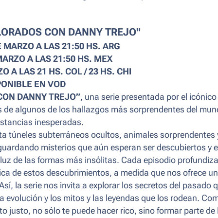
PLORADOS CON DANNY TREJO"
 MARZO A LAS 21:50 HS. ARG
MARZO A LAS 21:50 HS. MEX
 A LAS 21 HS. COL / 23 HS. CHI
PONIBLE EN VOD
CON DANNY TREJO”
, una serie presentada por el icónico
rás de algunos de los hallazgos más sorprendentes del mun
nstancias inesperadas.
a túneles subterráneos ocultos, animales sorprendentes 
e guardando misterios que aún esperan ser descubiertos y 
 luz de las formas más insólitas. Cada episodio profundiza
órica de estos descubrimientos, a medida que nos ofrece u
í, la serie nos invita a explorar los secretos del pasado 
 evolución y los mitos y las leyendas que los rodean. Co
o justo, no sólo te puede hacer rico, sino formar parte de 