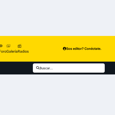
Sos editor? Conéctate.
Foro
Galería
Radios
Buscar...