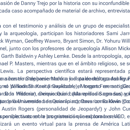
pasión de Danny Trejo por la historia con su inconfundible
 cada caso acompañado de material de archivo, entrevist
a con el testimonio y análisis de un grupo de especialis
 y la arqueología, participan los historiadores Sami Jar
ck Wyman, Geoffrey Wawro, Bryant Simon, Dr. Yohuru Wil
el, junto con los profesores de arqueología Allison Micke
 Garth Baldwin y Ashley Lemke. Desde la antropología, a
el P. Masters, mientras que en el ámbito religioso, se
wis. La perspectiva científica estará representada p
da silvestre Stephanie Manka y el paleontólogo Ashley 
a con el rol de presentador a la lista de destacadas figu
el periodista Kavita Davidson, el experto en antigüe
como William Shatner (Inexplicable), Morgan Freeman (G
ctor Don Wildman enriquecerán cada episodio con sus ap
de la Historia), Dennis Quaid (Maravillas Sagradas) y 
o de la Universidad de Quinnipiac), Davarian Baldwin (pr
a que próximamente se sumarán nombres como Kevin Cos
, Austin Rogers (personalidad de Jeopardy!) y John Cu
s perspectivas sobre los misterios que explora la serie.
disponible tanto en la programación lineal como en VOD, 
izará un evento virtual para la prensa de América Lat