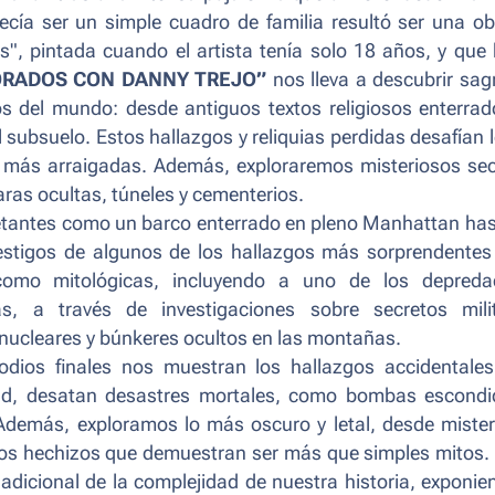
ecía ser un simple cuadro de familia resultó ser una o
", pintada cuando el artista tenía solo 18 años, y que
ORADOS CON DANNY TREJO”
nos lleva a descubrir sa
s del mundo: desde antiguos textos religiosos enterra
 subsuelo. Estos hallazgos y reliquias perdidas desafían 
s más arraigadas. Además, exploraremos misteriosos se
ras ocultas, túneles y cementerios.
ietantes como un barco enterrado en pleno Manhattan ha
testigos de algunos de los hallazgos más sorprendentes
 como mitológicas, incluyendo a uno de los depreda
s, a través de investigaciones sobre secretos milit
ucleares y búnkeres ocultos en las montañas.
sodios finales nos muestran los hallazgos accidentale
idad, desatan desastres mortales, como bombas escondi
 Además, exploramos lo más oscuro y letal, desde miste
uos hechizos que demuestran ser más que simples mitos.
icional de la complejidad de nuestra historia, exponie