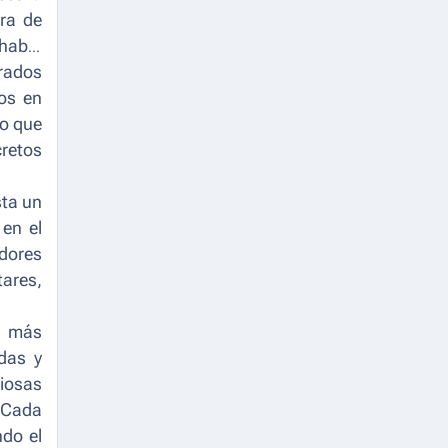
bra de
 había
grados
dos en
lo que
cretos
sta un
 en el
dores
ares,
s más
das y
riosas
 Cada
ndo el