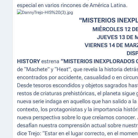
especial en varios rincones de América Latina.
"MISTERIOS INEX
MIÉRCOLES 12 DE
JUEVES 13 DE 
VIERNES 14 DE MARZO
DIS
HISTORY
estrena
“MISTERIOS INEXPLORADOS 
de “Machete” y “Heat”, que revela la historia det
encontrados por accidente, casualidad o en circu
Desde tesoros escondidos y objetos sagrados hast
restos de criaturas prehistóricas, el planeta sigu
nueva serie indaga en aquellos que han salido a la
contexto, los protagonistas y la importancia hist
nueva perspectiva sobre lo que creíamos conocer. As
desafían nuestra comprensión actual sobre nuestra
dice Trejo: “
Estar en el lugar correcto, en el moment