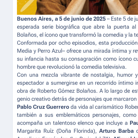
Buenos Aires, a 5 de junio de 2025
– Este 5 de j
esperada serie biográfica que abre la puerta al
Bolaños, el ícono que transformó la comedia y la t
Conformada por ocho episodios, esta producción
Media y Perro Azul– ofrece una mirada íntima y re
su infancia hasta su consagración como ícono cult
hombre que revolucionó la comedia televisiva.
Con una mezcla vibrante de nostalgia, humor 
espectador a sumergirse en un recorrido íntimo i
obra de Roberto Gómez Bolaños. A lo largo de esta 
genio creativo detrás de personajes que marcaron
Pablo Cruz Guerrero
da vida al carismático Robe
también a sus emblemáticos personajes, como E
acompaña un talentoso elenco que incluye a
Pau
Margarita Ruíz (Doña Florinda),
Arturo Barba
c