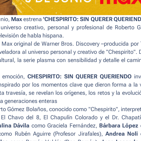
unio,
Max
estrena
'CHESPIRITO: SIN QUERER QUERIEND
 universo creativo, personal y profesional de Roberto
elevisión de habla hispana.
 Max original de Warner Bros. Discovery –producida por
veladora al universo personal y creativo de "Chespirito".
ural, la serie plasma con sensibilidad y detalle el cami
y emoción,
CHESPIRITO: SIN QUERER QUERIENDO
inv
nspirado por los momentos clave que dieron forma a la 
travesía, se revelan los orígenes, los retos y la evoluci
 a generaciones enteras
rto Gómez Bolaños, conocido como "Chespirito", interpr
l Chavo del 8, El Chapulín Colorado y el Dr. Chapatí
lina Dávila
como Graciela Fernández,
Bárbara López
omo Rubén Aguirre (Profesor Jirafales),
Andrea Noli