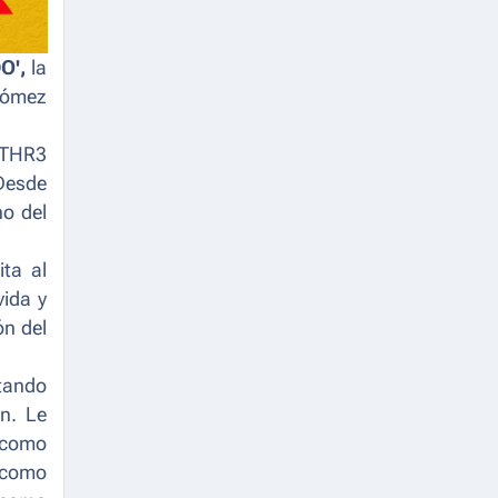
O',
la
 Gómez
 THR3
 Desde
no del
ita al
vida y
ón del
etando
n. Le
como
como