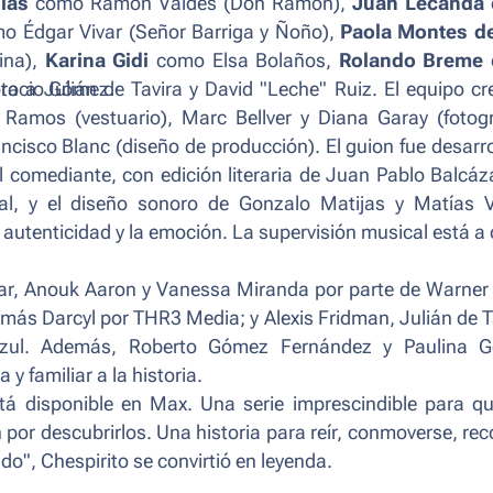
las
como Ramón Valdés (Don Ramón),
Juan Lecanda
o Édgar Vivar (Señor Barriga y Ñoño),
Paola Montes d
ina),
Karina Gidi
como Elsa Bolaños,
Rolando Breme
to a Julián de Tavira y David "Leche" Ruiz. El equipo cr
racio Gómez.
Ramos (vestuario), Marc Bellver y Diana Garay (fotogra
ncisco Blanc (diseño de producción). El guion fue desarr
 comediante, con edición literaria de Juan Pablo Balcáz
al, y el diseño sonoro de Gonzalo Matijas y Matías Vi
utenticidad y la emoción. La supervisión musical está a
ar, Anouk Aaron y Vanessa Miranda por parte de Warner
más Darcyl por THR3 Media; y Alexis Fridman, Julián de T
o Azul. Además, Roberto Gómez Fernández y Paulina 
y familiar a la historia.
stá disponible en Max. Una serie imprescindible para q
por descubrirlos. Una historia para reír, conmoverse, rec
ndo",
Chespirito se convirtió en leyenda.