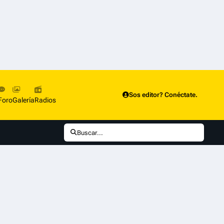
Sos editor? Conéctate.
Foro
Galería
Radios
Buscar...