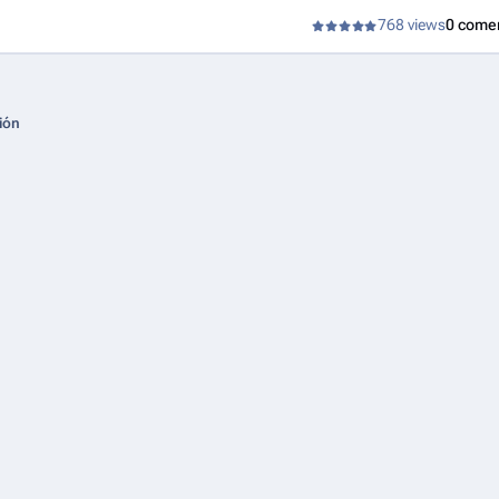
768 views
0 come
ión