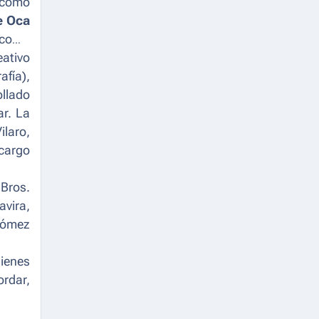
como
e Oca
como
eativo
fía),
ollado
ar. La
laro,
 cargo
 Bros.
avira,
Gómez
uienes
ordar,