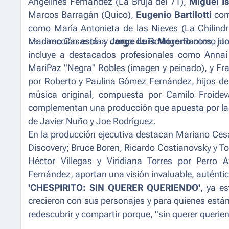
Angelines Fernández (La Bruja del 71),
Miguel Is
Marcos Barragán (Quico),
Eugenio Bartilotti
com
como María Antonieta de las Nieves (La Chilindr
Mariano Casasola y
La dirección está a cargo de Rodrigo Santos, jun
Jorge Luis Moreno
como Ho
incluye a destacados profesionales como Annaí 
MariPaz "Negra" Robles (imagen y peinado), y Fra
por Roberto y Paulina Gómez Fernández, hijos del
música original, compuesta por Camilo Froidev
complementan una producción que apuesta por la a
de Javier Nuño y Joe Rodríguez.
En la producción ejecutiva destacan Mariano Ces
Discovery; Bruce Boren, Ricardo Costianovsky y To
Héctor Villegas y Viridiana Torres por Perr
Fernández, aportan una visión invaluable, auténtica 
'CHESPIRITO: SIN QUERER QUERIENDO'
, ya e
crecieron con sus personajes y para quienes están 
redescubrir y compartir porque,
"sin querer querie