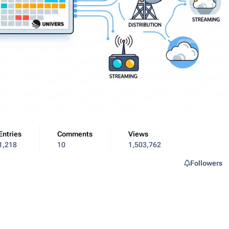
Entries
Comments
Views
1,218
10
1,503,762
Followers