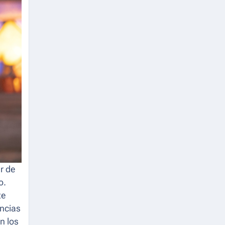
r de
o.
te
encias
n los