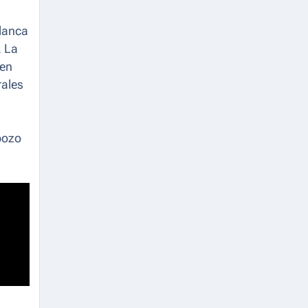
lanca
 La
 en
rales
pozo