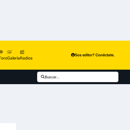
Sos editor? Conéctate.
Foro
Galería
Radios
Buscar...