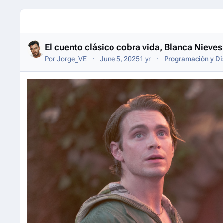
Entries in this blog
El cuento clásico cobra vida, Blanca Nieves
Por
Jorge_VE
June 5, 2025
1 yr
Programación y Di