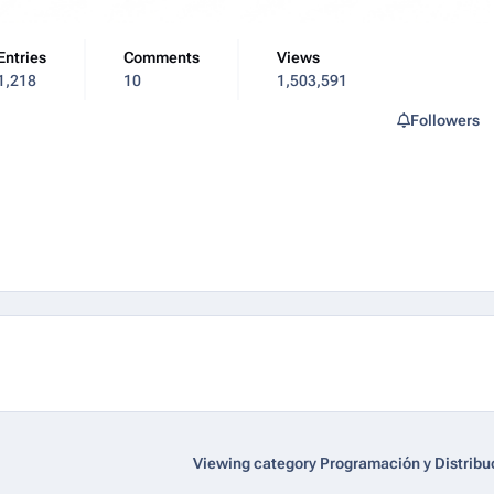
Entries
Comments
Views
1,218
10
1,503,591
Followers
Viewing category Programación y Distribu