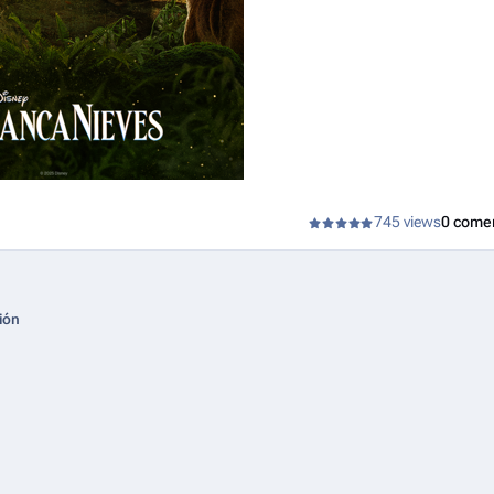
745 views
0 come
ión