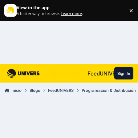
Skip to content
View in the app
×
Di
A better way to browse.
Learn more
.
FeedUNIVERS
Sign In
Inicio
Blogs
FeedUNIVERS
Programación & Distribución