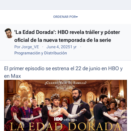
Entries in this blog
ORDENAR POR
'La Edad Dorada': HBO revela tráiler y póster
oficial de la nueva temporada de la serie
Por
Jorge_VE
June 4, 2025
1 yr
Programación y Distribución
El primer episodio se estrena el 22 de junio en HBO y
en Max