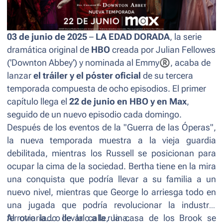
03 de junio de 2025
–
LA EDAD DORADA
, la serie
dramática original de
HBO
creada por Julian Fellowes
('
Downton Abbey'
) y nominada al Emmy
®
, acaba de
lanzar
el tráiler y el póster oficial
de su tercera
temporada compuesta de ocho episodios. El primer
capítulo llega el
22 de junio en HBO y en Max
,
seguido de un nuevo episodio cada domingo.
Después de los eventos de la "Guerra de las Óperas",
la nueva temporada muestra a la vieja guardia
debilitada, mientras los Russell se posicionan para
ocupar la cima de la sociedad. Bertha tiene en la mira
una conquista que podría llevar a su familia a un
nuevo nivel, mientras que George lo arriesga todo en
una jugada que podría revolucionar la industria
ferroviaria... o llevarlo a la ruina.
Al otro lado de la calle, la casa de los Brook se