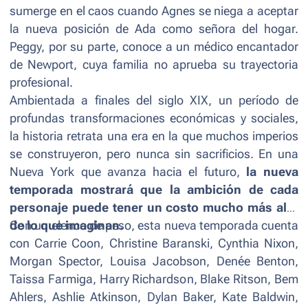
sumerge en el caos cuando Agnes se niega a aceptar
la nueva posición de Ada como señora del hogar.
Peggy, por su parte, conoce a un médico encantador
de Newport, cuya familia no aprueba su trayectoria
profesional.
Ambientada a finales del siglo XIX, un período de
profundas transformaciones económicas y sociales,
la historia retrata una era en la que muchos imperios
se construyeron, pero nunca sin sacrificios. En una
Nueva York que avanza hacia el futuro,
la nueva
temporada mostrará que la ambición de cada
personaje puede tener un costo mucho más alto
de lo que imaginan.
Con un elenco de peso, esta nueva temporada cuenta
con Carrie Coon, Christine Baranski, Cynthia Nixon,
Morgan Spector, Louisa Jacobson, Denée Benton,
Taissa Farmiga, Harry Richardson, Blake Ritson, Bem
Ahlers, Ashlie Atkinson, Dylan Baker, Kate Baldwin,