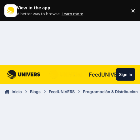
Skip to content
View in the app
×
Di
A better way to browse.
Learn more
.
FeedUNIVERS
Sign In
Inicio
Blogs
FeedUNIVERS
Programación & Distribución