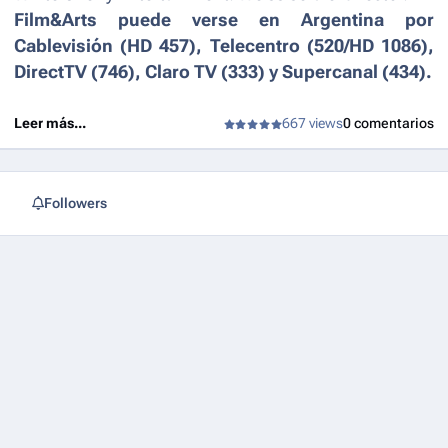
Film&Arts puede verse en Argentina por
Cablevisión (HD 457), Telecentro (520/HD 1086),
DirectTV (746), Claro TV (333) y Supercanal (434).
Leer más...
667 views
0 comentarios
Followers