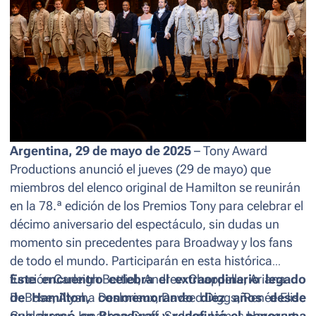
Argentina, 29 de mayo de 2025
– Tony Award
Productions anunció el jueves (29 de mayo) que
miembros del elenco original de Hamilton se reunirán
en la 78.ª edición de los Premios Tony para celebrar el
décimo aniversario del espectáculo, sin dudas un
momento sin precedentes para Broadway y los fans
de todo el mundo. Participarán en esta histórica
función Carleigh Bettiol, Andrew Chappelle, Ariana
Este encuentro celebra el extraordinario legado
DeBose, Alysha Deslorieux, Daveed Diggs, Renée Elise
de Hamilton, conmemorando diez años desde
Goldsberry, Jonathan Groff, Sydney James Harcourt,
que arrasó en Broadway y redefinió el panorama