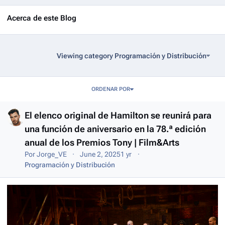
Acerca de este Blog
Viewing category Programación y Distribución
Entries in this blog
ORDENAR POR
El elenco original de Hamilton se reunirá para
una función de aniversario en la 78.ª edición
anual de los Premios Tony | Film&Arts
Por
Jorge_VE
June 2, 2025
1 yr
Programación y Distribución