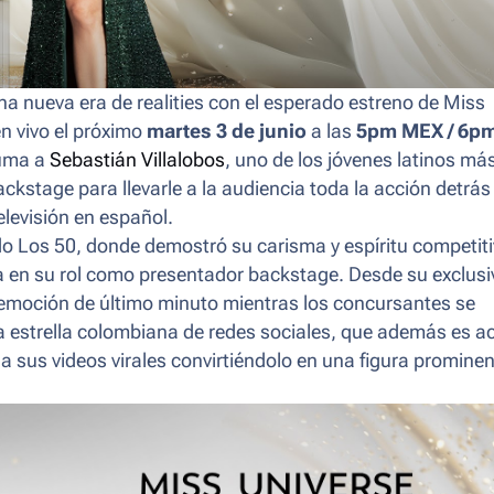
na nueva era de realities con el esperado estreno de
Miss
en vivo el próximo
martes 3 de junio
a las
5pm MEX /
6p
suma a
Sebastián Villalobos
, uno de los jóvenes latinos má
ackstage
para llevarle a la audiencia toda la acción detrás
levisión en español.
do
Los 50
, donde demostró su carisma y espíritu competiti
a en su rol como presentador
backstage
. Desde su exclusi
a emoción de último minuto mientras los concursantes se
ta estrella colombiana de redes sociales, que además es ac
 a sus videos virales convirtiéndolo en una figura promine