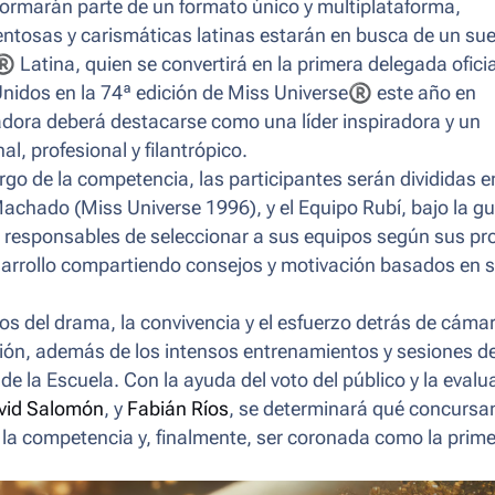
formarán parte de un formato único y multiplataforma,
lentosas y carismáticas latinas estarán en busca de un su
®
Latina, quien se convertirá en la primera delegada oficia
Unidos en la 74ª edición de Miss Universe
®
este año en
adora deberá destacarse como una líder inspiradora y un
l, profesional y filantrópico.
largo de la competencia, las participantes serán divididas 
Machado (Miss Universe 1996), y el Equipo Rubí, bajo la gu
 responsables de seleccionar a sus equipos según sus pr
esarrollo compartiendo consejos y motivación basados en 
os del drama, la convivencia y el esfuerzo detrás de cáma
sión, además de los intensos entrenamientos y sesiones d
 la Escuela. Con la ayuda del voto del público y la evalu
vid Salomón
, y
Fabián Ríos
, se determinará qué concursa
 la competencia y, finalmente, ser coronada como la prim