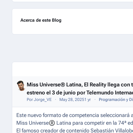
Acerca de este Blog
Entries in this blog
Miss Universe® Latina, El Reality llega con 
estreno el 3 de junio por Telemundo Intern
Por
Jorge_VE
May 28, 2025
1 yr
Programación y Di
Este nuevo formato de competencia seleccionará a
Miss Universe
®
Latina para competir en la 74ª ed
El famoso creador de contenido Sebastián Villal