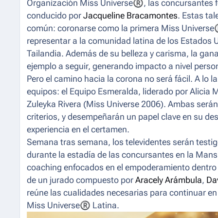
Organización Miss Universe
®
, las concursantes 
conducido por
Jacqueline Bracamontes
. Estas ta
común: coronarse como la primera Miss Universe
representar a la comunidad latina de los Estados 
Tailandia. Además de su belleza y carisma, la gan
ejemplo a seguir, generando impacto a nivel persona
Pero el camino hacia la corona no será fácil. A lo 
equipos: el Equipo Esmeralda, liderado por Alicia 
Zuleyka Rivera (Miss Universe 2006). Ambas serán
criterios, y desempeñarán un papel clave en su d
experiencia en el certamen.
Semana tras semana, los televidentes serán testig
durante la estadía de las concursantes en la Man
coaching enfocados en el empoderamiento dentro de
de un jurado compuesto por
Aracely Arámbula
,
Da
reúne las cualidades necesarias para continuar en
Miss Universe
®
Latina.