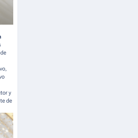
m
s
 de
vo,
vo
tor y
nte de