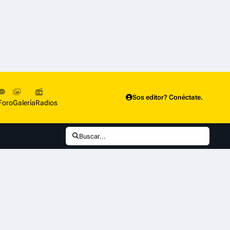
Sos editor? Conéctate.
Foro
Galería
Radios
Buscar...