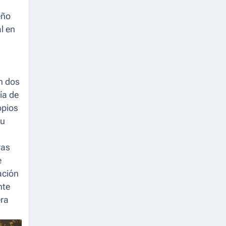
eño
l en
en dos
ía de
opios
su
ras
e
ación
nte
era