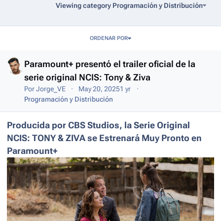
Viewing category Programación y Distribución
Entries in this blog
ORDENAR POR
Paramount+ presentó el trailer oficial de la
serie original NCIS: Tony & Ziva
Por
Jorge_VE
May 20, 2025
1 yr
Programación y Distribución
Producida por CBS Studios, la Serie Original
NCIS: TONY & ZIVA se Estrenará Muy Pronto en
Paramount+