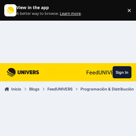
Skip to content
View in the app
×
Di
A better way to browse.
Learn more
.
FeedUNIVERS
Sign In
Inicio
Blogs
FeedUNIVERS
Programación & Distribución