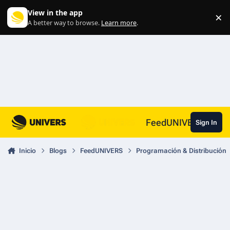
Skip to content
View in the app
×
Di
A better way to browse.
Learn more
.
FeedUNIVERS
Sign In
Inicio
Blogs
FeedUNIVERS
Programación & Distribución