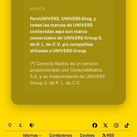
MARCA
ForoUNIVERS, UNIVERS Blog, y
todas las marcas de UNIVERS
contenidas aquí son marca
comerciales de UNIVERS Group S.
de R. L. de C.V. y/o compañías
afiliadas a UNIVERS Group
(*) Conecta Radios es un servicio
proporcionado por ConectaMedios
S.A. y es independiente de UNIVERS
Group S. de R. L. de C.V.
Light Mode
Dark Mode
System Preference
f
x
i
t
a
n
i
Idiomas
Contáctenos
Cookies
RSS