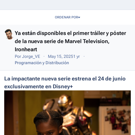
Entries in this blog
ORDENAR POR
Ya están disponibles el primer tráiler y póster
de la nueva serie de Marvel Television,
Ironheart
Por
Jorge_VE
May 15, 2025
1 yr
Programación y Distribución
La impactante nueva serie estrena el 24 de junio
exclusivamente en Disney+