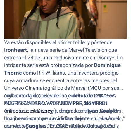
Ya están disponibles el primer tráiler y póster de
Ironheart
, la nueva serie de Marvel Television que
estrena el 24 de junio exclusivamente en Disney+. La
intrigante serie está protagonizada por
Dominique
Thorne
como Riri Williams, una inventora prodigio
cuya armadura se encuentra entre las mejores del
Universo Cinematográfico de Marvel (MCU por sus
siglas en inglés). El personaje debutó en 2022 en
Ambientada después de los eventos de
PANTERA
PANTERA NEGRA: WAKANDA POR SIEMPRE
NEGRA: WAKANDA POR SIEMPRE
,
Ironheart
(
enfrenta a la tecnología contra la magia cuando Riri,
disponible en Disney+
), dirigida por
Ryan Coogler
.
“
una joven inventora decidida a dejar su huella en el
Ironheart es un personaje fascinante en los cómics,
”
comentó
mundo regresa a su ciudad natal de Chicago. Su
Coogler
. “
En 2016, Brian Michael Bendis