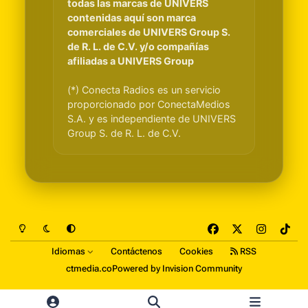
todas las marcas de UNIVERS
contenidas aquí son marca
comerciales de UNIVERS Group S.
de R. L. de C.V. y/o compañías
afiliadas a UNIVERS Group
(*) Conecta Radios es un servicio
proporcionado por ConectaMedios
S.A. y es independiente de UNIVERS
Group S. de R. L. de C.V.
Light Mode
Dark Mode
System Preference
f
x
i
t
a
n
i
Idiomas
Contáctenos
Cookies
RSS
c
s
k
ctmedia.co
Powered by
Invision Community
e
t
t
b
a
o
o
g
k