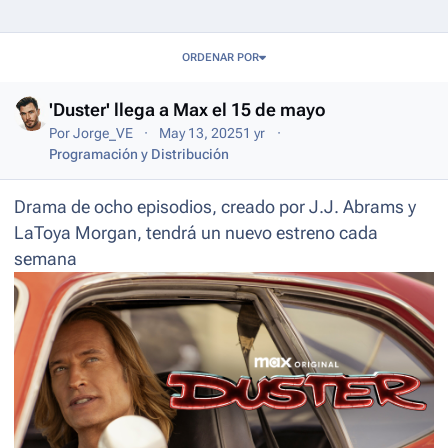
Entries in this blog
ORDENAR POR
'Duster' llega a Max el 15 de mayo
Por
Jorge_VE
May 13, 2025
1 yr
Programación y Distribución
Drama de ocho episodios, creado por J.J. Abrams y
LaToya Morgan, tendrá un nuevo estreno cada
semana