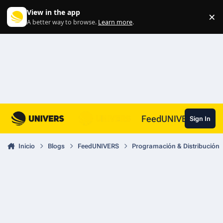
Skip to content
View in the app
×
Di
A better way to browse.
Learn more
.
FeedUNIVERS
Sign In
Inicio
Blogs
FeedUNIVERS
Programación & Distribución