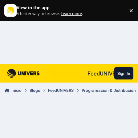
Skip to content
View in the app
×
Di
A better way to browse.
Learn more
.
FeedUNIVERS
Sign In
Inicio
Blogs
FeedUNIVERS
Programación & Distribución