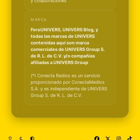
y colaboraciones
MARCA
ForoUNIVERS, UNIVERS Blog, y
todas las marcas de UNIVERS
contenidas aquí son marca
comerciales de UNIVERS Group S.
de R. L. de C.V. y/o compañías
afiliadas a UNIVERS Group
(*) Conecta Radios es un servicio
proporcionado por ConectaMedios
S.A. y es independiente de UNIVERS
Group S. de R. L. de C.V.
Light Mode
Dark Mode
System Preference
f
x
i
t