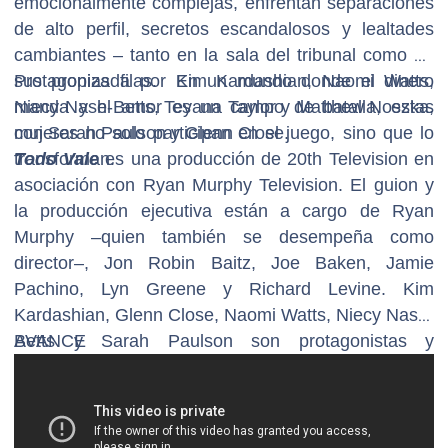
emocionalmente complejas, enfrentan separaciones
de alto perfil, secretos escandalosos y lealtades
cambiantes – tanto en la sala del tribunal como en
sus propias filas. En un mundo donde el dinero
Protagonizada por Kim Kardashian, Naomi Watts,
manda y el amor es un campo de batalla, estas
Niecy Nash-Betts, Teyana Taylor y Matthew Noszka,
mujeres no solo participan en el juego, sino que lo
con Sarah Paulson y Glenn Close.
transforman.
Todo Vale
es una producción de 20th Television en
asociación con Ryan Murphy Television. El guion y
la producción ejecutiva están a cargo de Ryan
Murphy –quien también se desempeña como
director–, Jon Robin Baitz, Joe Baken, Jamie
Pachino, Lyn Greene y Richard Levine. Kim
Kardashian, Glenn Close, Naomi Watts, Niecy Nash-
Betts y Sarah Paulson son protagonistas y
AVANCE
productoras ejecutivas. Anthony Hemingway es
productor ejecutivo y director. Kris Jenner, Alexis
Martin Woodall, Eric Kovtun, Scott Robertson y
Nissa Diederich también se desempeñan como