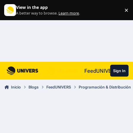
Skip to content
View in the app
×
Di
A better way to browse.
Learn more
.
FeedUNIVERS
Sign In
Inicio
Blogs
FeedUNIVERS
Programación & Distribución