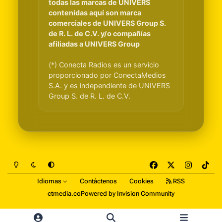
todas las marcas de UNIVERS
contenidas aquí son marca
comerciales de UNIVERS Group S.
de R. L. de C.V. y/o compañías
afiliadas a UNIVERS Group
(*) Conecta Radios es un servicio
proporcionado por ConectaMedios
S.A. y es independiente de UNIVERS
Group S. de R. L. de C.V.
Light Mode
Dark Mode
System Preference
f
x
i
t
a
n
i
Idiomas
Contáctenos
Cookies
RSS
c
s
k
ctmedia.co
Powered by
Invision Community
e
t
t
b
a
o
o
g
k