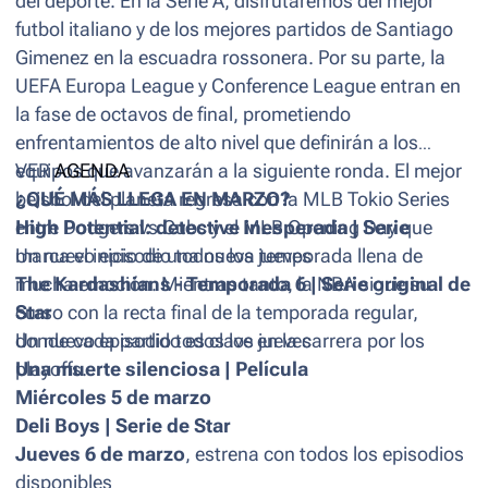
del deporte. En la Serie A, disfrutaremos del mejor
futbol italiano y de los mejores partidos de Santiago
Gimenez en la escuadra rossonera. Por su parte, la
UEFA Europa League y Conference League entran en
la fase de octavos de final, prometiendo
enfrentamientos de alto nivel que definirán a los
equipos que avanzarán a la siguiente ronda. El mejor
VER
AGENDA
beisbol del planeta regresa con la MLB Tokio Series
¿QUÉ MÁS LLEGA EN MARZO?
entre Dodgers vs Cubs y el MLB Opening Day que
High Potential: detective inesperada | Serie
marca el inicio de una nueva temporada llena de
Un nuevo episodio todos los jueves
mucha emoción. Mientras tanto, la NBA sigue su
The Kardashians - Temporada 6 | Serie original de
curso con la recta final de la temporada regular,
Star
donde cada partido es clave en la carrera por los
Un nuevo episodio todos los jueves
playoffs.
Una muerte silenciosa | Película
Miércoles 5 de marzo
Deli Boys | Serie de Star
Jueves 6 de marzo
, estrena con todos los episodios
disponibles