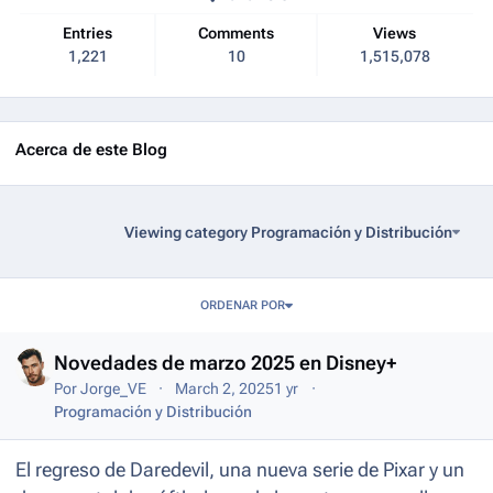
Entries
Comments
Views
1,221
10
1,515,078
Acerca de este Blog
Viewing category Programación y Distribución
Entries in this blog
ORDENAR POR
Novedades de marzo 2025 en Disney+
Por
Jorge_VE
March 2, 2025
1 yr
Programación y Distribución
El regreso de Daredevil, una nueva serie de Pixar y un