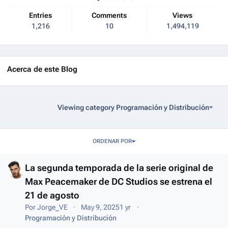
Entries
Comments
Views
1,216
10
1,494,119
Acerca de este Blog
Viewing category Programación y Distribución
Entries in this blog
ORDENAR POR
La segunda temporada de la serie original de
Max Peacemaker de DC Studios se estrena el
21 de agosto
Por
Jorge_VE
May 9, 2025
1 yr
Programación y Distribución