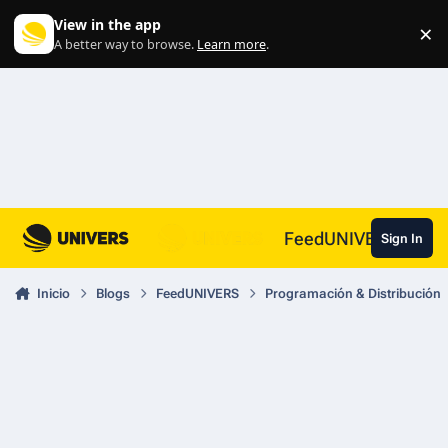
Skip to content
View in the app
×
Di
A better way to browse.
Learn more
.
FeedUNIVERS
Sign In
Inicio
Blogs
FeedUNIVERS
Programación & Distribución