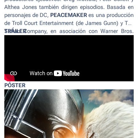
Althea Jones también dirigen episodios. Basada en
personajes de DC,
PEACEMAKER
es una producción
de Troll
Court Entertainment (de James Gunn) y The
Safran Company, en asociación con Warner Bros.
TRÁILER
Television.
PÓSTER