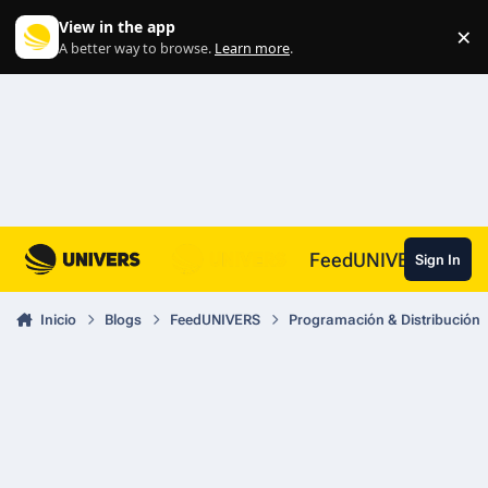
Skip to content
View in the app
×
Di
A better way to browse.
Learn more
.
FeedUNIVERS
Sign In
Inicio
Blogs
FeedUNIVERS
Programación & Distribución