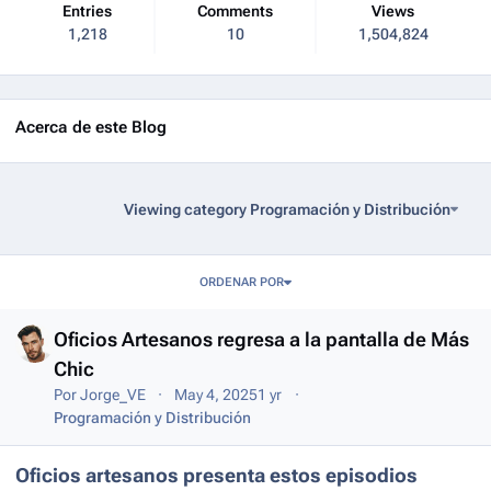
Entries
Comments
Views
1,218
10
1,504,824
Acerca de este Blog
Viewing category Programación y Distribución
Entries in this blog
ORDENAR POR
Oficios Artesanos regresa a la pantalla de Más
Chic
Por
Jorge_VE
May 4, 2025
1 yr
Programación y Distribución
Oficios artesanos presenta estos episodios