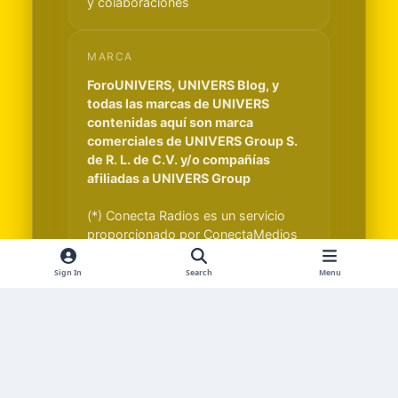
y colaboraciones
MARCA
ForoUNIVERS, UNIVERS Blog, y
todas las marcas de UNIVERS
contenidas aquí son marca
comerciales de UNIVERS Group S.
de R. L. de C.V. y/o compañías
afiliadas a UNIVERS Group
(*) Conecta Radios es un servicio
proporcionado por ConectaMedios
S.A. y es independiente de UNIVERS
Group S. de R. L. de C.V.
Sign In
Search
Menu
Light Mode
Dark Mode
System Preference
f
x
i
t