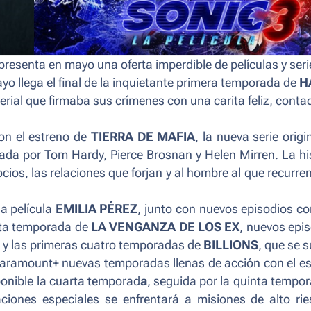
presenta en mayo una oferta imperdible de películas y seri
ayo llega el final de la inquietante primera temporada de
H
 serial que firmaba sus crímenes con una carita feliz, conta
on el estreno de
TIERRA DE MAFIA
, la nueva serie origi
zada por Tom Hardy, Pierce Brosnan y Helen Mirren. La hi
ios, las relaciones que forjan y al hombre al que recurre
a película
EMILIA PÉREZ
, junto con nuevos episodios c
rta temporada de
LA VENGANZA DE LOS EX
, nuevos epi
, y las primeras cuatro temporadas de
BILLIONS
, que se 
Paramount+ nuevas temporadas llenas de acción con el e
onible la cuarta temporad
a
, seguida por la quinta tempo
ciones especiales se enfrentará a misiones de alto ri