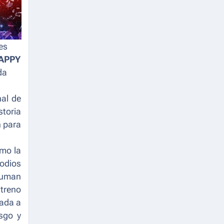
es
APPY
da
nal de
storia
n para
omo la
sodios
suman
streno
rada a
esgo y