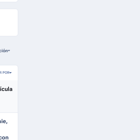
ción
R POR
ícula
ie,
 con