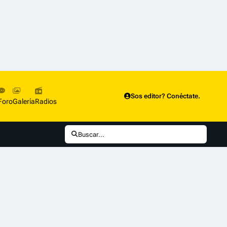
Sos editor? Conéctate.
Foro
Galería
Radios
Buscar...