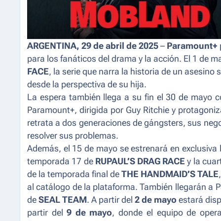
ARGENTINA, 29 de abril de 2025
–
Paramount+
para los fanáticos del drama y la acción. El 1 de m
FACE
, la serie que narra la historia de un asesino
desde la perspectiva de su hija.
La espera también llega a su fin el 30 de mayo c
Paramount+, dirigida por Guy Ritchie y protagoni
retrata a dos generaciones de gángsters, sus negoc
resolver sus problemas.
Además, el 15 de mayo se estrenará en exclusiva l
temporada 17 de
RUPAUL’S DRAG RACE
y la cua
de la temporada final de
THE HANDMAID’S TALE
al catálogo de la plataforma.
También llegarán a 
de
SEAL TEAM
. A partir del
2 de mayo
estará disp
partir del
9 de mayo
, donde el equipo de opera