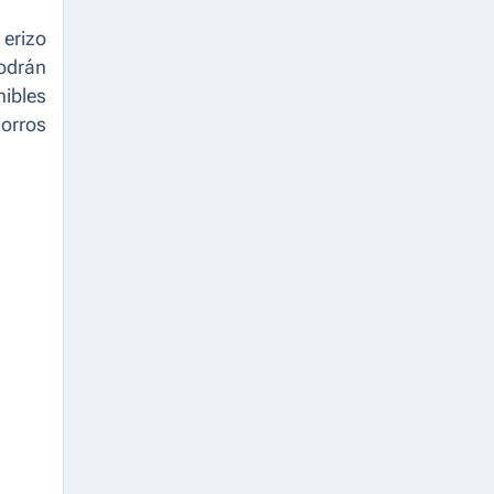
 erizo
podrán
nibles
horros