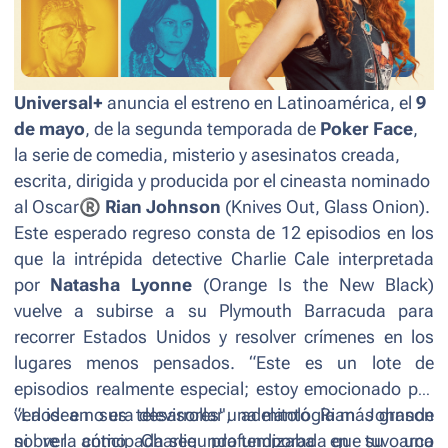
Universal+
anuncia el estreno en Latinoamérica, el
9
de mayo
, de la segunda temporada de
Poker Face
,
la serie de comedia, misterio y asesinatos creada,
escrita, dirigida y producida por el cineasta nominado
al Oscar
®
Rian Johnson
(
Knives Out, Glass Onion
).
Este esperado regreso consta de 12 episodios en los
que la intrépida detective Charlie Cale interpretada
por
Natasha Lyonne
(
Orange Is the New Black
)
vuelve a subirse a su Plymouth Barracuda para
recorrer Estados Unidos y resolver crímenes en los
lugares menos pensados. “
Este es un lote de
episodios realmente especial; estoy emocionado por
verlos en sus televisores",
“
La idea no era desarrollar una mitología más grande
adelantó Rian Johnson
sobre la anticipada segunda temporada que tuvo una
ni ver cómo Charlie profundizaba en su arco