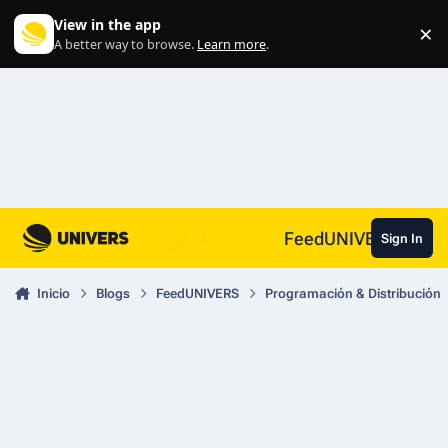
Skip to content
View in the app
×
Di
A better way to browse.
Learn more
.
FeedUNIVERS
Sign In
Inicio
Blogs
FeedUNIVERS
Programación & Distribución