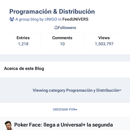
Programación & Distribución
A group blog by UNIGO in
FeedUNIVERS
Followers
Entries
Comments
Views
1,218
10
1,503,797
Acerca de este Blog
Viewing category Programación y Distribución
Entries in this blog
ORDENAR POR
Poker Face: llega a Universal+ la segunda