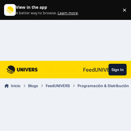
Skip to content
View in the app
×
Di
A better way to browse.
Learn more
.
FeedUNIVERS
Sign In
Inicio
Blogs
FeedUNIVERS
Programación & Distribución