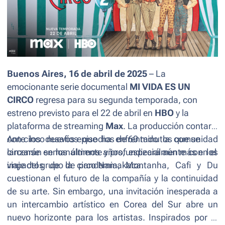
Buenos Aires, 16 de abril de 2025
– La
emocionante serie documental
MI VIDA ES UN
CIRCO
regresa para su segunda temporada, con
estreno previsto para el 22 de abril en
HBO
y la
plataforma de streaming
Max
. La producción contará
con cinco nuevos episodios de 60 minutos que se
Ante los desafíos que ha enfrentado la comunidad
lanzarán semanalmente y profundizará aún más en el
circense en los últimos años, especialmente con los
viaje del grupo de circo Namakaca.
impactos de la pandemia, Montanha, Cafi y Du
cuestionan el futuro de la compañía y la continuidad
de su arte. Sin embargo, una invitación inesperada a
un intercambio artístico en Corea del Sur abre un
nuevo horizonte para los artistas. Inspirados por la