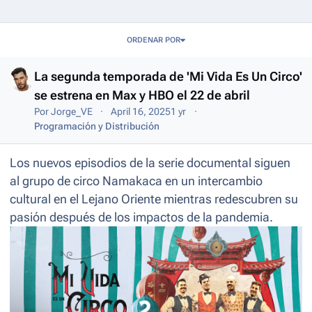
Entries in this blog
ORDENAR POR
La segunda temporada de 'Mi Vida Es Un Circo'
se estrena en Max y HBO el 22 de abril
Por
Jorge_VE
April 16, 2025
1 yr
Programación y Distribución
Los nuevos episodios de la serie documental siguen
al grupo de circo Namakaca en un intercambio
cultural en el Lejano Oriente mientras redescubren su
pasión después de los impactos de la pandemia.