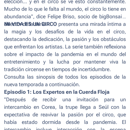
elección... y en el circo se ve esto constantemente.
Mucho de lo que le falta al mundo, el circo lo tiene en
abundancia", dice Felipe Briso, socio de bigBonsai y
director de la serie.
MI VIDA ES UN CIRCO
presenta una mirada íntima a
la magia y los desafíos de la vida en el circo,
destacando la dedicación, la pasión y los obstáculos
que enfrentan los artistas. La serie también reflexiona
sobre el impacto de la pandemia en el mundo del
entretenimiento y la lucha por mantener viva la
tradición circense en tiempos de incertidumbre.
Consulta las sinopsis de todos los episodios de la
nueva temporada a continuación.
Episodio 1: Los Expertos en la Cuerda Floja
"Después de recibir una invitación para un
intercambio en Corea, la trupe llega a Seúl con la
expectativa de reavivar la pasión por el circo, que
había estado dormida desde la pandemia. El
intercambio incluye interacción con la escena