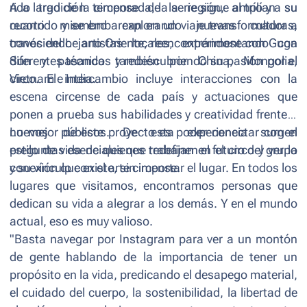
rica tradición circense de la región, amplían su
A lo largo de la temporada, la serie sigue al trío y a su
recorrido y se embarcan en un viaje transformador a
cuarto miembro explorando nuevas culturas,
través del Lejano Oriente, reencontrándose con Guga
conociendo artistas locales, experimentando con
Sun y pasando también por China, Mongolia,
diferentes técnicas y redescubriendo su pasión por el
Vietnam e India.
circo. El intercambio incluye interacciones con la
escena circense de cada país y actuaciones que
ponen a prueba sus habilidades y creatividad frente a
nuevos públicos. De esta experiencia surgen
Lo mejor de este proyecto es poder conectar con el
preguntas esenciales que redefinen el futuro del grupo
estilo de vida de quienes trabajan en el circo y ver la
y su vínculo con el arte circense.
conexión que existe, sin importar el lugar. En todos los
lugares que visitamos, encontramos personas que
dedican su vida a alegrar a los demás. Y en el mundo
actual, eso es muy valioso.
"Basta navegar por Instagram para ver a un montón
de gente hablando de la importancia de tener un
propósito en la vida, predicando el desapego material,
el cuidado del cuerpo, la sostenibilidad, la libertad de