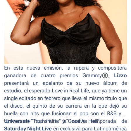
En esta nueva emisión, la rapera y compositora
ganadora de cuatro premios Grammy
®
,
Lizzo
presentará un adelanto de su nuevo álbum de
estudio, el
esperado Love in Real Life,
que ya tiene un
single editado en febrero que lleva el mismo título que
el disco, el quinto de su carrera en la que dejó su
huella con hits que fusionan el pop con el R&B y el
funk, como “Truth Hurts” y “Good As Hell”.
Universal+
transmite la nueva temporada de
Saturday Night Live
en exclusiva para Latinoamérica