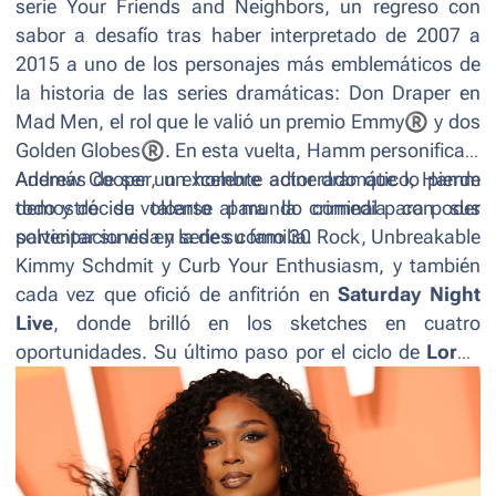
serie
Your Friends and Neighbors
, un regreso con
sabor a desafío tras haber interpretado de 2007 a
2015 a uno de los personajes más emblemáticos de
la historia de las series dramáticas: Don Draper en
Mad Men
, el rol que le valió un premio Emmy
®
y dos
Golden Globes
®
. En esta vuelta, Hamm personifica a
Andrew Cooper, un hombre adinerado que lo pierde
Además de ser un excelente actor dramático, Hamm
todo y decide volcarse al mundo criminal para poder
demostró su talento para la comedia con sus
solventar su vida y la de su familia.
participaciones en series como
30 Rock, Unbreakable
Kimmy Schdmit
y
Curb Your Enthusiasm
, y también
cada vez que ofició de anfitrión en
Saturday Night
Live
, donde brilló en los sketches en cuatro
oportunidades. Su último paso por el ciclo de
Lorne
Michaels
fue en octubre de 2010, por lo que ya
estaba expectante por regresar para despuntar su
versatilidad una vez más.