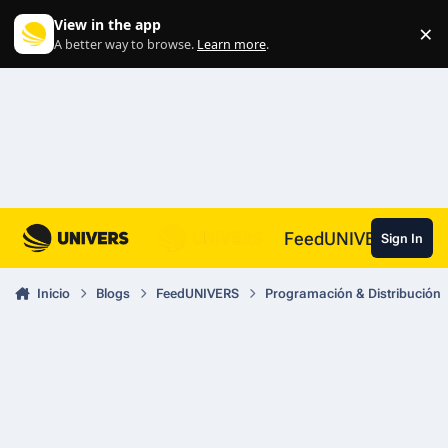
Skip to content
View in the app
×
Di
A better way to browse.
Learn more
.
FeedUNIVERS
Sign In
Inicio
Blogs
FeedUNIVERS
Programación & Distribución