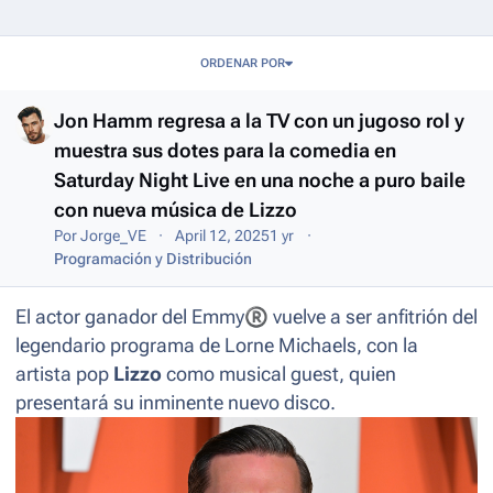
Entries in this blog
ORDENAR POR
Jon Hamm regresa a la TV con un jugoso rol y
muestra sus dotes para la comedia en
Saturday Night Live en una noche a puro baile
con nueva música de Lizzo
Por
Jorge_VE
April 12, 2025
1 yr
Programación y Distribución
El actor ganador del Emmy
®
vuelve a ser anfitrión del
legendario programa de Lorne Michaels, con la
artista pop
Lizzo
como
musical guest
,
quien
presentará su inminente nuevo disco.