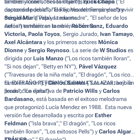
también lloran”, “Si nos dejan”),
amores y conexiones tan fuertes que se dicen
Erick Chapa
(“El
doctor del pueblo”, “El Rey, Vicente Fernández”) y
capaces de desafiar los límites del tiempo y sobrevivir
Sergio Mur
más allá de la vida y la muerte.
(“Papá a toda madre”, “El señor de los
cielos”) estelarizan también el drama.
Actúan también en la serie,
Rubén Sanz, Eduardo
Victoria, Paola Toyos
, Sergio Jurado,
Ivan Tamayo
,
Axel Alcántara
y los primeros actores
Mónica
Dionne
y
Sergio Reynoso
. La serie de
W Studios
es
dirigida por
Luis Manzo
(“Los ricos también lloran”,
“Si nos dejan”, “Betty en NY”),
Pável Vázquez
(“Travesuras de la niña mala”, “El dragón”, “Los ricos
también lloran”) y
EL EXTRAÑO RETORNO DE DIANA SALAZAR, bajo la
Carlos Santos
(“Los ricos también
lloran”, “La doña”).
producción ejecutiva de
Patricio Wills
y
Carlos
Bardasano,
está basada en el exitoso melodrama
que protagonizó Lucía Mendez en 1988. Esta nueva
versión fue desarrollada y escrita por
Esther
Feldman
(“Isla brava”,” El dragón”, “Los ricos
también lloran”, “Los exitosos Pells”) y
Carlos Algara
(“Isla brava”,” El dragón”).
TRÁILER