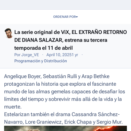
Entries in this blog
ORDENAR POR
La serie original de ViX, EL EXTRAÑO RETORNO
DE DIANA SALAZAR, estrena su tercera
temporada el 11 de abril
Por
Jorge_VE
April 10, 2025
1 yr
Programación y Distribución
Angelique Boyer, Sebastián Rulli y Arap Bethke
protagonizan la historia que explora el fascinante
mundo de las almas gemelas capaces de desafiar los
límites del tiempo y sobrevivir más allá de la vida y la
muerte.
Estelarizan también el drama Cassandra Sánchez-
Navarro, Lore Graniewicz, Erick Chapa y Sergio Mur.