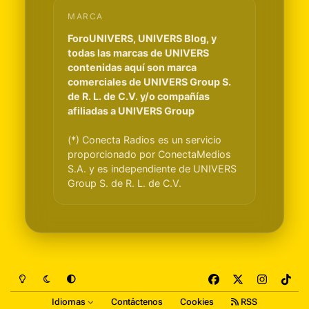
MARCA
ForoUNIVERS, UNIVERS Blog, y
todas las marcas de UNIVERS
contenidas aquí son marca
comerciales de UNIVERS Group S.
de R. L. de C.V. y/o compañías
afiliadas a UNIVERS Group
(*) Conecta Radios es un servicio
proporcionado por ConectaMedios
S.A. y es independiente de UNIVERS
Group S. de R. L. de C.V.
Light Mode
Dark Mode
System Preference
f
x
i
t
a
n
i
Idiomas
Contáctenos
Cookies
RSS
c
s
k