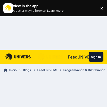
Skip to content
View in the app
×
Di
A better way to browse.
Learn more
.
FeedUNIVERS
Sign In
Inicio
Blogs
FeedUNIVERS
Programación & Distribución