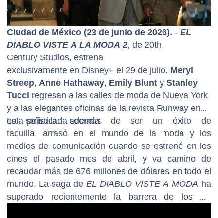
Ciudad de México (23 de junio de 2026).
-
EL
DIABLO VISTE A LA MODA 2
, de 20th
Century Studios, estrena
exclusivamente en Disney+ el 29 de julio.
Meryl
Streep
,
Anne Hathaway
,
Emily Blunt
y
Stanley
Tucci
regresan a las calles de moda de Nueva York
y a las elegantes oficinas de la revista Runway en
esta sofisticada secuela.
La película, además de ser un éxito de
taquilla, arrasó en el mundo de la moda y los
medios de comunicación cuando se estrenó en los
cines el pasado mes de abril, y va camino de
recaudar más de 676 millones de dólares en todo el
mundo. La saga de
EL DIABLO VISTE A MODA
ha
superado recientemente la barrera de los mil
millones de dólares a nivel global. Desde Dior,