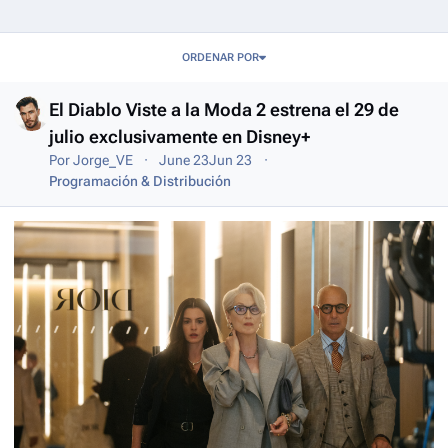
Entries in this blog
ORDENAR POR
El Diablo Viste a la Moda 2 estrena el 29 de
julio exclusivamente en Disney+
Por
Jorge_VE
June 23
Jun 23
Programación & Distribución