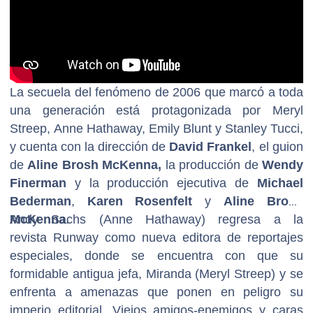
Versace, Armani, Givenchy y Cartier hasta Dolce,
Tiffany y Fendi, la película presenta diseños de alta
costura y cameos de figuras destacadas del
mundo de la moda y la música.
La secuela del fenómeno de 2006 que marcó a toda
una generación está protagonizada por Meryl
Streep, Anne Hathaway, Emily Blunt y Stanley Tucci,
y cuenta con la dirección de
David Frankel
, el guion
de
Aline Brosh McKenna,
la producción de
Wendy
Finerman
y la producción ejecutiva de
Michael
Bederman
,
Karen Rosenfelt
y
Aline Brosh
McKenna
Andy Sachs (Anne Hathaway) regresa a la
.
revista Runway como nueva editora de reportajes
especiales, donde se encuentra con que su
formidable antigua jefa, Miranda (Meryl Streep) y se
enfrenta a amenazas que ponen en peligro su
imperio editorial. Viejos amigos-enemigos y caras