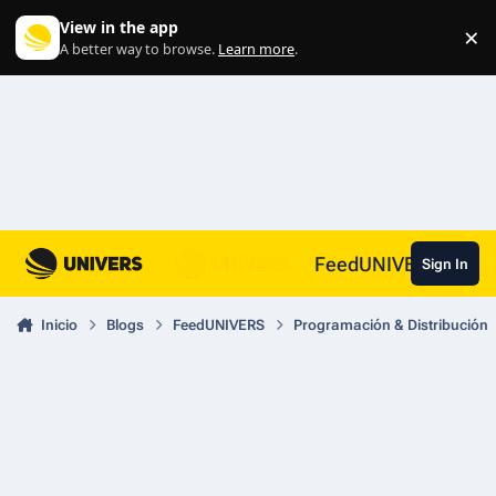
Skip to content
View in the app
×
Di
A better way to browse.
Learn more
.
FeedUNIVERS
Sign In
Inicio
Blogs
FeedUNIVERS
Programación & Distribución