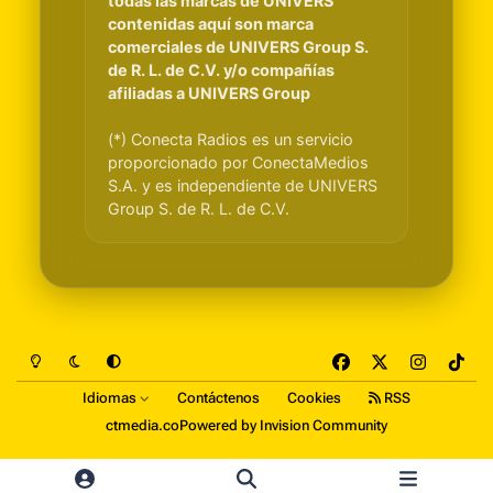
todas las marcas de UNIVERS
contenidas aquí son marca
comerciales de UNIVERS Group S.
de R. L. de C.V. y/o compañías
afiliadas a UNIVERS Group
(*) Conecta Radios es un servicio
proporcionado por ConectaMedios
S.A. y es independiente de UNIVERS
Group S. de R. L. de C.V.
Light Mode
Dark Mode
System Preference
f
x
i
t
a
n
i
Idiomas
Contáctenos
Cookies
RSS
c
s
k
ctmedia.co
Powered by
Invision Community
e
t
t
b
a
o
o
g
k