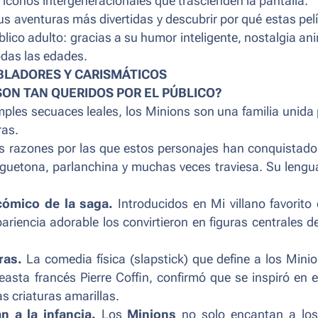
íconos intergeneracionales que trascienden la pantalla.
sus aventuras más divertidas y descubrir por qué estas pel
blico adulto: gracias a su humor inteligente, nostalgia a
odas las edades.
BLADORES Y CARISMÁTICOS
SON TAN QUERIDOS POR EL PÚBLICO?
les secuaces leales, los Minions son una familia unida 
ras.
s razones por las que estos personajes han conquistado
juguetona, parlanchina y muchas veces traviesa. Su lengu
cómico de la saga.
Introducidos en
Mi villano favorito
riencia adorable los convirtieron en figuras centrales d
eras.
La comedia física (slapstick) que define a los Mini
neasta francés Pierre Coffin, confirmó que se inspiró en e
s criaturas amarillas.
 a la infancia.
Los
Minions
no solo encantan a lo