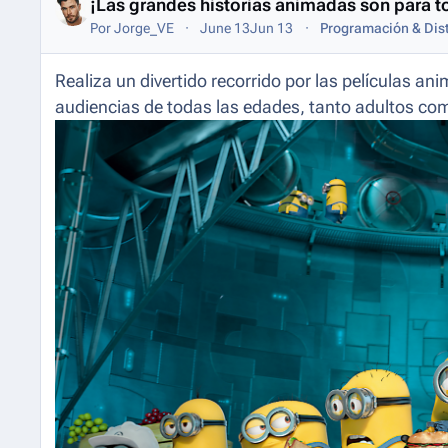
¡Las grandes historias animadas son para t
Por
Jorge_VE
June 13
Jun 13
Programación & Dist
Realiza un divertido recorrido por las películas a
audiencias de todas las edades, tanto adultos co