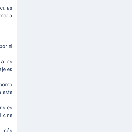
ículas
nimada
por el
 a las
aje es
como
e este
ons es
l cine
s más