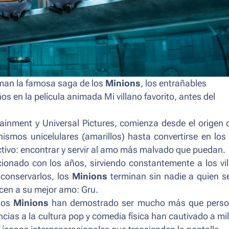
rman la famosa saga de los
Minions
, los entrañables
ños en la película animada
Mi villano favorito
, antes del
tainment y Universal Pictures, comienza desde el origen 
smos unicelulares (amarillos) hasta convertirse en los
tivo: encontrar y servir al amo más malvado que puedan.
onado con los años, sirviendo constantemente a los vi
 conservarlos, los
Minions
terminan sin nadie a quien se
en a su mejor amo: Gru.
 los
Minions
han demostrado ser mucho más que perso
cias a la cultura pop y comedia física han cautivado a mi