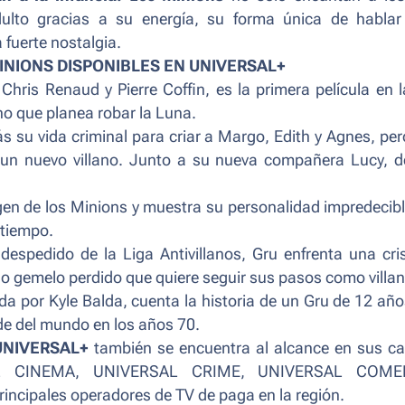
ulto gracias a su energía, su forma única de hablar
 fuerte nostalgia.
INIONS DISPONIBLES EN UNIVERSAL+
 Chris Renaud y Pierre Coffin, es la primera película en 
no que planea robar la Luna.
ás su vida criminal para criar a Margo, Edith y Agnes, pe
a un nuevo villano. Junto a su nueva compañera Lucy, 
rigen de los Minions y muestra su personalidad impredecibl
 tiempo.
 despedido de la Liga Antivillanos, Gru enfrenta una cri
o gemelo perdido que quiere seguir sus pasos como villan
ida por Kyle Balda, cuenta la historia de un Gru de 12 añ
de del mundo en los años 70.
UNIVERSAL+
también se encuentra al alcance en sus ca
AL CINEMA, UNIVERSAL CRIME, UNIVERSAL COME
rincipales operadores de TV de paga en la región.