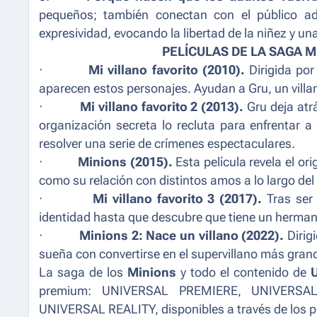
pequeños; también conectan con el público ad
expresividad, evocando la libertad de la niñez y una
PELÍCULAS DE LA SAGA M
·
Mi villano favorito (2010).
Dirigida por
aparecen estos personajes. Ayudan a Gru, un villa
·
Mi villano favorito 2 (2013).
Gru deja atr
organización secreta lo recluta para enfrentar 
resolver una serie de crímenes espectaculares.
·
Minions (2015).
Esta película revela el o
como su relación con distintos amos a lo largo del
·
Mi villano favorito 3 (2017).
Tras ser
identidad hasta que descubre que tiene un herman
·
Minions 2: Nace un villano (2022).
Dirig
sueña con convertirse en el supervillano más gran
La saga de los
Minions
y todo el contenido de
premium: UNIVERSAL PREMIERE, UNIVERS
UNIVERSAL REALITY, disponibles a través de los p