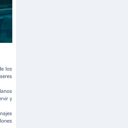
de los
 seres
llanos
rvir y
najes
llones