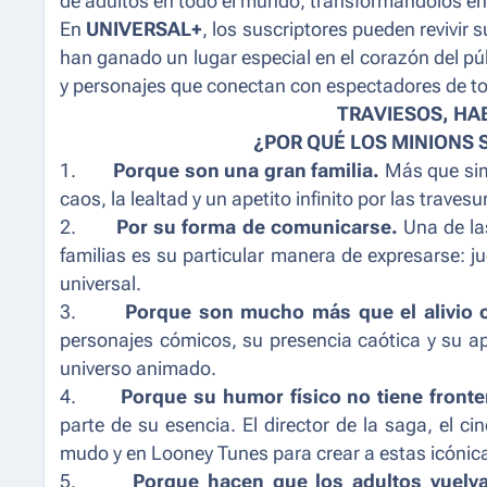
de adultos en todo el mundo, transformándolos en 
En
UNIVERSAL+
, los suscriptores pueden revivir 
han ganado un lugar especial en el corazón del pú
y personajes que conectan con espectadores de t
TRAVIESOS, HA
¿POR QUÉ LOS MINIONS 
1.
Porque son una gran familia.
Más que simp
caos, la lealtad y un apetito infinito por las travesu
2.
Por su forma de comunicarse.
Una de la
familias es su particular manera de expresarse: 
universal.
3.
Porque son mucho más que el alivio 
personajes cómicos, su presencia caótica y su apa
universo animado.
4.
Porque su humor físico no tiene front
parte de su esencia. El director de la saga, el ci
mudo y en Looney Tunes para crear a estas icónica
5.
Porque hacen que los adultos vuelvan