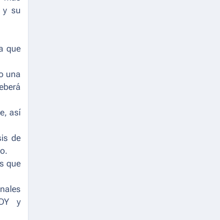
 y su
la que
ro una
deberá
e, así
sis de
o.
os que
nales
DY y