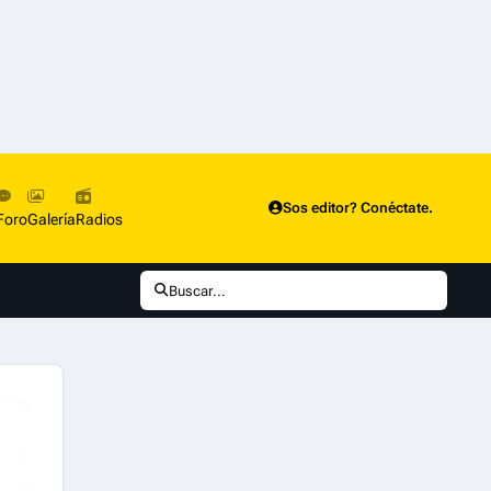
Sos editor? Conéctate.
Foro
Galería
Radios
Buscar...